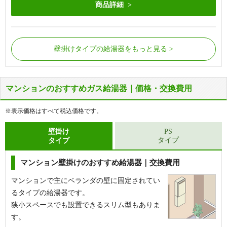
商品詳細
壁掛けタイプの給湯器をもっと見る
マンションのおすすめガス給湯器｜価格・交換費用
屋外の床に据置で設置されているタイプの給湯器で
屋外の床に据置で設置されているタイプの給湯器で
す。
す。
※表示価格はすべて税込価格です。
給湯器側面から配管が接続されています。
給湯器側面から配管が接続されています。
浴槽にある循環金具の数が1つだけの場合に該当し
浴槽にある循環金具の数が2つの場合に該当しま
壁掛け
PS
タイプ
タイプ
ます。
す。
マンション壁掛けのおすすめ給湯器｜交換費用
【基本工事費込セット】
リンナイ 給湯専用給湯器 [エ
コジョーズ][屋外据置型][16号][RUX-Eシリーズ][BL認
定品][W458×H596×D210mm][シャイニーシルバー]
マンションで主にベランダの壁に固定されてい
るタイプの給湯器です。
給湯専用
狭小スペースでも設置できるスリム型もありま
16号
す。
据置き