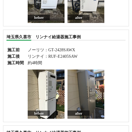
before
after
埼玉県久喜市 リンナイ給湯器施工事例
施工前
ノーリツ：GT-2428SAWX
施工後
リンナイ：RUF-E2405SAW
施工時間
約4時間
before
after