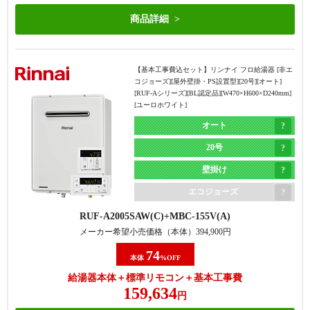
商品詳細
【基本工事費込セット】
リンナイ フロ給湯器 [非エ
コジョーズ][屋外壁掛・PS設置型][20号][オート]
[RUF-Aシリーズ][BL認定品][W470×H600×D240mm]
[ユーロホワイト]
オート
20号
壁掛け
エコジョーズ
RUF-A2005SAW(C)
MBC-155V(A)
メーカー希望小売価格（本体）
394,900
円
74
本体
%OFF
給湯器本体＋標準リモコン＋基本工事費
159,634
円