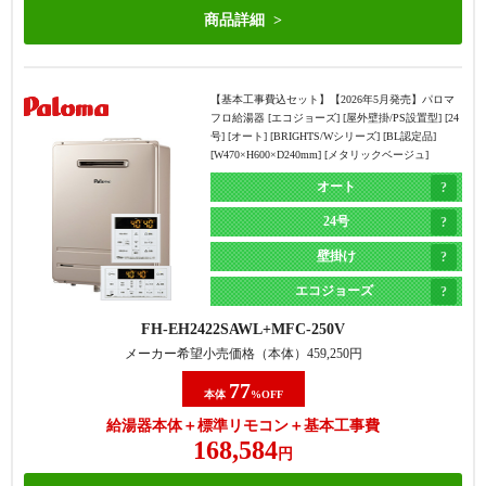
商品詳細
【基本工事費込セット】
【2026年5月発売】パロマ
フロ給湯器 [エコジョーズ] [屋外壁掛/PS設置型] [24
号] [オート] [BRIGHTS/Wシリーズ] [BL認定品]
[W470×H600×D240mm] [メタリックベージュ]
オート
24号
壁掛け
エコジョーズ
FH-EH2422SAWL
MFC-250V
メーカー希望小売価格（本体）
459,250
円
77
本体
%OFF
給湯器本体＋標準リモコン＋基本工事費
168,584
円