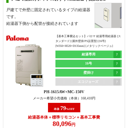
戸建てで外壁に固定されているタイプの給湯器
です。
給湯器下側から配管が接続されています
【基本工事費込セット】
パロマ 給湯専用給湯器 [ス
タンダード] [屋外壁掛/PS設置型] [16号]
[W350×H520×D135mm] [メタリックベージュ]
給湯専用
16号
壁掛け
エコジョーズ
PH-1615AW
MC-150V
メーカー希望小売価格（本体）
168,410
円
79
本体
%OFF
給湯器本体＋標準リモコン＋基本工事費
80,096
円