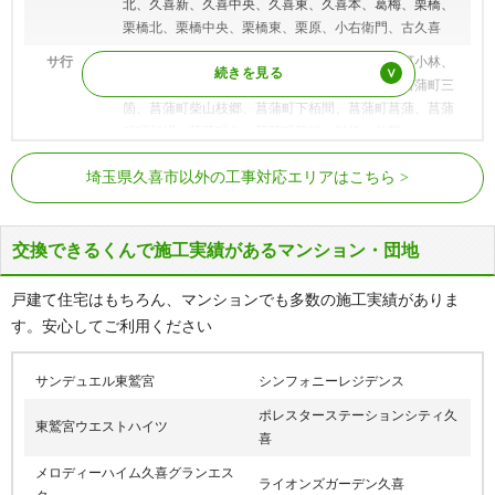
北、久喜新、久喜中央、久喜東、久喜本、葛梅、栗橋、
栗橋北、栗橋中央、栗橋東、栗原、小右衛門、古久喜
サ行
栄、桜田、佐間、島川、下清久、下早見、菖蒲町小林、
菖蒲町上大崎、菖蒲町上栢間、菖蒲町河原井、菖蒲町三
箇、菖蒲町柴山枝郷、菖蒲町下栢間、菖蒲町菖蒲、菖蒲
町昭和沼、菖蒲町台、菖蒲町新堀、砂原、外野
東武日光線
南栗橋駅、栗橋駅
タ行
高柳、所久喜
埼玉県久喜市以外の工事対応エリアはこちら
東武伊勢崎線線
久喜駅、鷲宮駅
ナ行
中里、中妻、西、西大輪、野久喜
JR宇都宮線
久喜駅、東鷲宮駅、栗橋駅
ハ行
八甫、原、東大輪、樋ノ口、本町
交換できるくんで施工実績があるマンション・団地
マ行
間鎌、松永、緑、南、南栗橋
戸建て住宅はもちろん、マンションでも多数の施工実績がありま
ヤ行
除堀、吉羽
す。安心してご利用ください
ラ行
六万部
ワ行
鷲宮、鷲宮中央
サンデュエル東鷲宮
シンフォニーレジデンス
ポレスターステーションシティ久
東鷲宮ウエストハイツ
喜
メロディーハイム久喜グランエス
ライオンズガーデン久喜