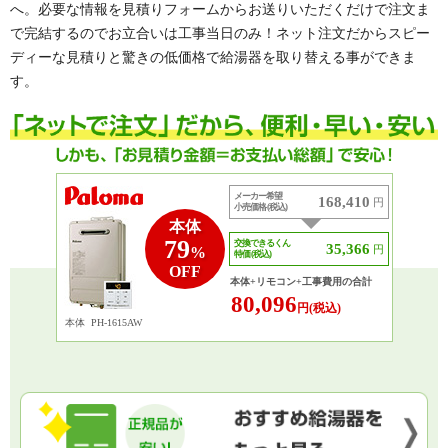
へ。必要な情報を見積りフォームからお送りいただくだけで注文ま
で完結するのでお立合いは工事当日のみ！ネット注文だからスピー
ディーな見積りと驚きの低価格で給湯器を取り替える事ができま
す。
メーカー希望
168,410
円
小売価格 (税込)
本体
79
交換できるくん
35,366
円
%
特価 (税込)
OFF
本体+リモコン+工事費用の合計
80,096
円(税込)
本体
PH-1615AW