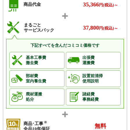
35,366
商品代金
円(税込)～
まるごと
37,800
円(税込)～
サービスパック
下記すべてを含んだコミコミ価格です
基本工事費
出張費
撤去費
運搬費
部材費
設置前清掃
室内養生費
使用説明
廃材運搬
諸経費
処分
事務経費
※
商品･工事
無料
全品10年保証