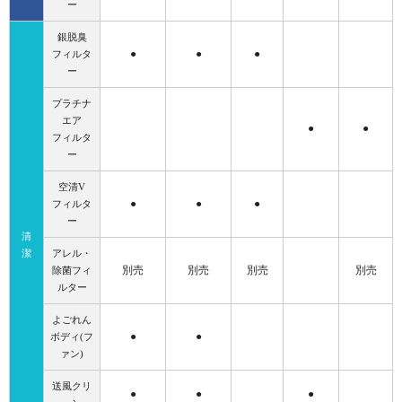
ー
銀脱臭
●
●
●
フィルタ
ー
プラチナ
エア
●
●
フィルタ
ー
空清V
●
●
●
フィルタ
ー
清
潔
アレル・
別売
別売
別売
別売
除菌フィ
ルター
よごれん
●
●
ボディ(フ
ァン)
送風クリ
●
●
●