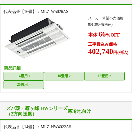
代表品番【16畳】：MLZ-W5026AS
メーカー希望小売価格
861,300
円(税込)
66
本体
%OFF
工事費込み価格
402,740
円(税込)
商品詳細
14畳用 >
16畳用 >
18畳用 >
20畳用 >
ズバ暖・霧ヶ峰 HWシリーズ
寒冷地向け
（2方向送風）
代表品番【14畳】：MLZ-HW4022AS