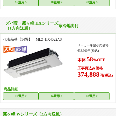
16畳用 >
18畳用 >
20畳用 >
ズバ暖・霧ヶ峰 HXシリーズ
寒冷地向け
（1方向送風）
代表品番【14畳】：MLZ-HX4022AS
メーカー希望小売価格
633,600
円(税込)
58
本体
%OFF
工事費込み価格
374,888
円(税込)
商品詳細
10畳用 >
14畳用 >
18畳用 >
霧ヶ峰 Wシリーズ（2方向送風）