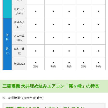
ーン
はずせる
●
●
●
●
●
ボディ
高温みま
●
●
●
●
●
もり
便
おこのみ
●
●
●
●
●
利
運転
・
安
ねむり運
●
●
●
●
●
心
転
●
●
●
●
●
無線LAN
別売
別売
別売
別売
別売
三菱電機 天井埋め込みエアコン「霧ヶ峰」の特長
※三菱電機調べ(2026年4月時点)