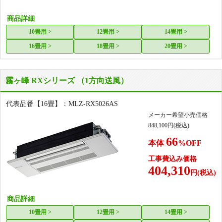
商品詳細
10畳用 >
12畳用 >
14畳用 >
16畳用 >
18畳用 >
20畳用 >
霧ヶ峰 RXシリーズ （1方向送風）
代表品番【16畳】：MLZ-RX5026AS
メーカー希望小売価格
848,100
円(税込)
66
本体
%OFF
工事費込み価格
404,310
円(税込)
商品詳細
10畳用 >
12畳用 >
14畳用 >