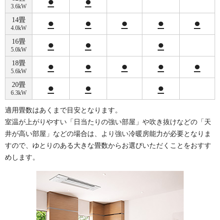
●
●
3.6kW
14畳
●
●
●
●
●
4.0kW
16畳
●
●
●
5.0kW
18畳
●
●
●
●
●
5.6kW
20畳
●
●
●
6.3kW
適用畳数はあくまで目安となります。
室温が上がりやすい「日当たりの強い部屋」や吹き抜けなどの「天
井が高い部屋」などの場合は、より強い冷暖房能力が必要となりま
すので、ゆとりのある大きな畳数からお選びいただくことをおすす
めします。