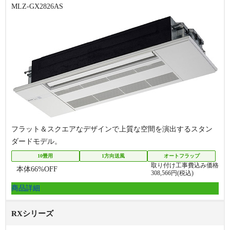
MLZ-GX2826AS
フラット＆スクエアなデザインで上質な空間を演出するスタン
ダードモデル。
10畳用
1方向送風
オートフラップ
取り付け工事費込み価格
本体
66
%OFF
308,566
円(税込)
商品詳細
RXシリーズ