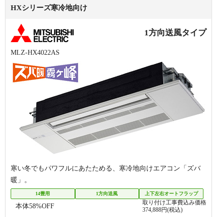
HXシリーズ
寒冷地向け
1方向送風タイプ
MLZ-HX4022AS
寒い冬でもパワフルにあたためる、寒冷地向けエアコン「ズバ
暖」。
14畳用
1方向送風
上下左右オートフラップ
取り付け工事費込み価格
本体
58
%OFF
374,888
円(税込)