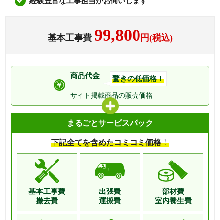
経験豊富な工事担当がお伺いします
99,800
基本工事費
円(税込)
商品代金
驚きの低価格！
サイト掲載商品の
販売価格
まるごとサービスパック
下記全てを含めたコミコミ価格！
基本工事費
出張費
部材費
撤去費
運搬費
室内養生費