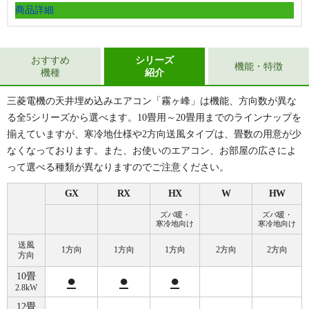
商品詳細
おすすめ
シリーズ
機能・特徴
機種
紹介
三菱電機の天井埋め込みエアコン「霧ヶ峰」は機能、方向数が異な
る全5シリーズから選べます。10畳用～20畳用までのラインナップを
揃えていますが、寒冷地仕様や2方向送風タイプは、畳数の用意が少
なくなっております。また、お使いのエアコン、お部屋の広さによ
って選べる種類が異なりますのでご注意ください。
GX
RX
HX
W
HW
ズバ暖・
ズバ暖・
寒冷地向け
寒冷地向け
送風
1方向
1方向
1方向
2方向
2方向
方向
10畳
●
●
●
2.8kW
12畳