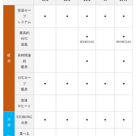
室温キー
●
●
●
●
●
プ
システム
最高約
●
●
60℃
HX4022AS
HW4022AS
温風
暖
長時間連
●
●
房
続
暖房
10℃キー
●
●
●
●
●
プ
暖房
急速
Wヒート
STORONG
冷
●
●
●
●
●
冷房
房
・
選べる