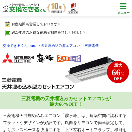
メニュー
お盆期間も営業しております
2026年度のお得な補助金制度を詳しく解説！
交換できるくん home
天井埋め込み型エアコン
三菱電機
最大
66
%
OFF
三菱電機の天井埋込みカセットエアコンが
最大
66
%OFF！
三菱電機天井埋め込みエアコン「霧ヶ峰」は、建築空間に調和する
フラットなデザインが好評です。風向をリモコンで簡単設定して、
より広いスペースを快適にする「上下左右オートフラップ」機能を