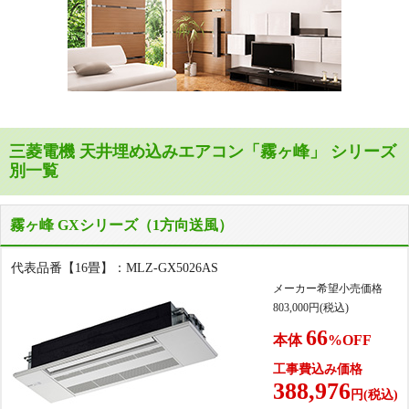
三菱電機 天井埋め込みエアコン「霧ヶ峰」 シリーズ
別一覧
霧ヶ峰 GXシリーズ（1方向送風）
代表品番【16畳】：MLZ-GX5026AS
メーカー希望小売価格
803,000
円(税込)
66
本体
%OFF
工事費込み価格
388,976
円(税込)