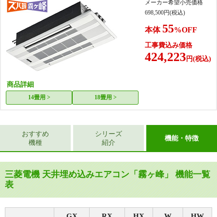
メーカー希望小売価格
698,500
円(税込)
55
本体
%OFF
工事費込み価格
424,223
円(税込)
商品詳細
14畳用 >
18畳用 >
おすすめ
シリーズ
機能・特徴
機種
紹介
三菱電機 天井埋め込みエアコン「霧ヶ峰」 機能一覧
表
GX
RX
HX
W
HW