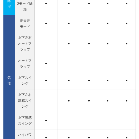
除
●
●
●
●
●
3モード除
湿
湿
高天井
●
●
●
●
●
モード
上下左右
●
●
●
●
オートフ
ラップ
オートフ
●
ラップ
気
上下スイ
●
●
●
●
●
流
ング
上下左右
●
●
●
●
涼感スイ
ング
上下涼感
●
スイング
ハイパワ
●
●
●
●
●