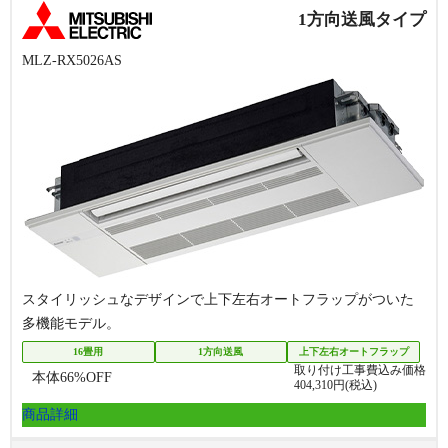
1方向送風タイプ
MLZ-RX5026AS
スタイリッシュなデザインで上下左右オートフラップがついた
多機能モデル。
16畳用
1方向送風
上下左右オートフラップ
取り付け工事費込み価格
本体
66
%OFF
404,310
円(税込)
商品詳細