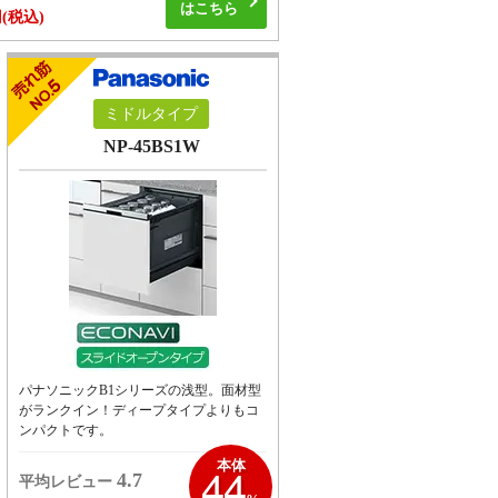
はこちら
円
(税込)
ミドルタイプ
NP-45BS1W
パナソニックB1シリーズの浅型。面材型
がランクイン！ディープタイプよりもコ
ンパクトです。
44
本体
4.7
平均レビュー