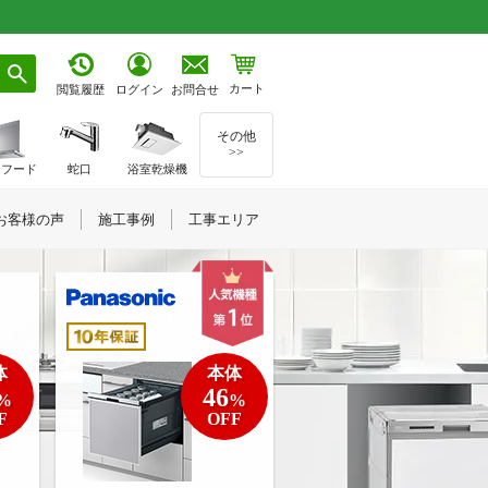
カート
お問合せ
閲覧履歴
ログイン
その他
>>
ジフード
蛇口
浴室乾燥機
お客様の声
施工事例
工事エリア
体
本体
46
%
%
F
OFF