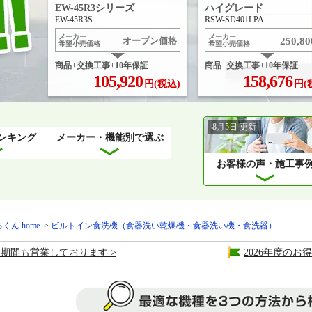
EW-45R3シリーズ
ハイグレード
EW-45R3S
RSW-SD401LPA
メーカー
メーカー
250,80
オープン価格
希望小売価格
希望小売価格
商品+交換工事+10年保証
商品+交換工事+10年保証
105,920
158,676
円(税込)
円(
8月5日
更新
ンキング
メーカー・機能別
で選ぶ
お客様の
声・
施工
事
くん home
ビルトイン食洗機（食器洗い乾燥機・食器洗い機・食洗器）
盆期間も営業しております
2026年度の