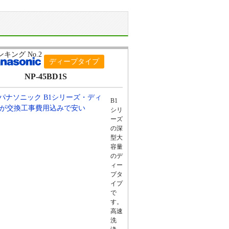
ディープタイプ
NP-45BD1S
B1
シリ
ーズ
の深
型大
容量
のデ
ィー
プタ
イプ
で
す。
高速
洗