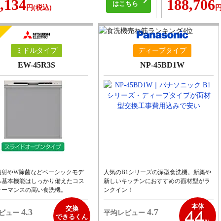
,134
188,706
はこちら
円
(税込)
ミドルタイプ
ディープタイプ
EW-45R3S
NP-45BD1W
噴射やW除菌などベーシックモデ
人気のB1シリーズの深型食洗機。新築や
ら基本機能はしっかり備えたコス
新しいキッチンにおすすめの面材型がラ
ォーマンスの高い食洗機。
ンクイン！
44
本体
交換
4.3
4.7
ビュー
平均レビュー
できるくん