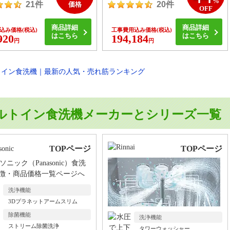
%
21件
20件
価格
OFF
商品詳細
商品詳細
込み価格
(税込)
工事費用込み価格
(税込)
はこちら
はこちら
920
194,184
円
円
ルトイン食洗機メーカーとシリーズ一覧
TOPページ
TOPページ
洗浄機能
3Dプラネットアームスリム
除菌機能
洗浄機能
ストリーム除菌洗浄
タワーウォッシャー