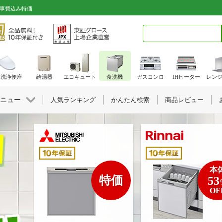
工事費込み特価
検索キーワード入力
水洗浄便座
給湯器
エコキュート
食洗機
ガスコンロ
IHヒーター
レン
ニュー
人気ランキング
かんたん検索
商品レビュー
本
特価
53
OF