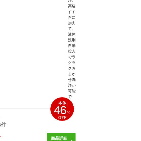
浄、
高速
すす
ぎに
加え
て、
液体
洗剤
自動
投入
でラ
クラ
クお
まか
せ洗
浄が
可能
で
す。
46
本体
%
5
OFF
4件
格
商品詳細