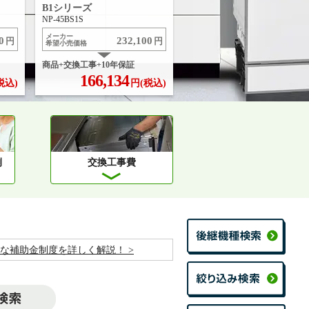
B1シリーズ
NP-45BS1S
メーカー
0
232,100
円
円
希望小売価格
商品+交換工事+10年保証
166,134
税込)
円(税込)
例
交換工事費
お得な補助金制度を詳しく解説！