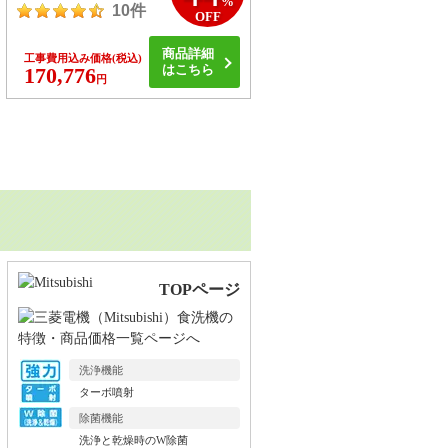
%
10件
OFF
商品詳細
工事費用込み価格
(税込)
はこちら
170,776
円
TOPページ
洗浄機能
ターボ噴射
除菌機能
洗浄と乾燥時のW除菌