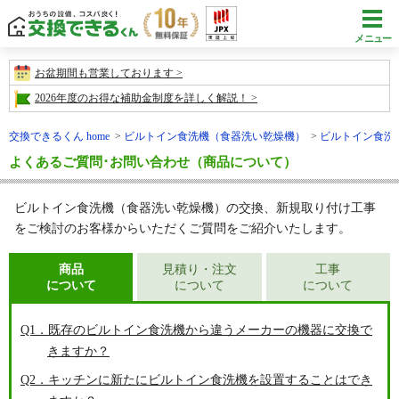
メニュー
お盆期間も営業しております
2026年度のお得な補助金制度を詳しく解説！
交換できるくん home
ビルトイン食洗機（食器洗い乾燥機）
ビルトイン食洗
よくあるご質問･お問い合わせ（商品について）
ビルトイン食洗機（食器洗い乾燥機）の交換、新規取り付け工事
をご検討のお客様からいただくご質問をご紹介いたします。
商品
見積り・注文
工事
について
について
について
Q1．既存のビルトイン食洗機から違うメーカーの機器に交換で
きますか？
Q2．キッチンに新たにビルトイン食洗機を設置することはでき