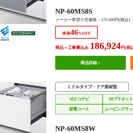
NP-60MS8S
メーカー希望小売価格
：
270,600
円(税込)
46
本体
%OFF
186,924
商品＋工事費込み
円(税
商品詳細
ミドルタイプ・ドア面材型
AIエコナビ
3Dプラネッ
節電コース
ムービングラッ
NP-60MS8W