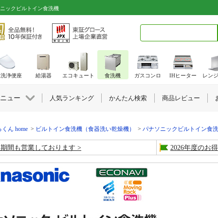
ナソニックビルトイン食洗機
検索キーワード入力
水洗浄便座
給湯器
エコキュート
食洗機
ガスコンロ
IHヒーター
レン
ニュー
人気ランキング
かんたん検索
商品レビュー
くん home
ビルトイン食洗機（食器洗い乾燥機）
パナソニックビルトイン食
盆期間も営業しております
2026年度の