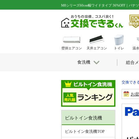
M8シリーズ60cm幅ワイドタイプ 36%OFF｜パ
壁掛エアコン
天井エアコン
トイレ
温
食洗機
総合メ
交換できる
お
ビルトイン食洗機
ビルトイン食洗機TOP