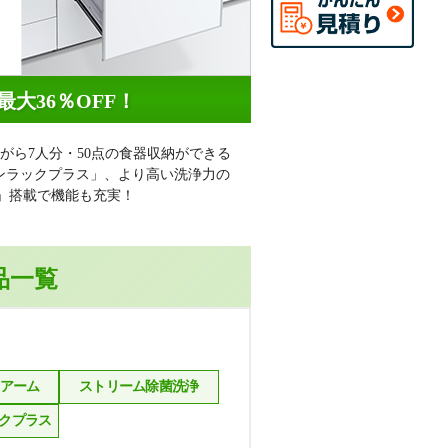
最大
36
％OFF！
がら7人分・50点の食器収納ができる
ンラックプラス」、より高い洗浄力の
」搭載で機能も充実！
品一覧
トアーム
ストリーム除菌洗浄
クプラス