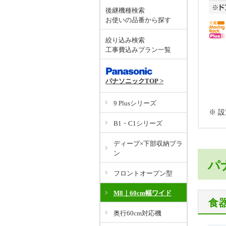
後継機種検索
お使いの品番から探す
絞り込み検索
工事費込みプラン一覧
パナソニックTOP >
9 Plusシリーズ
※ 
B1・C1シリーズ
ディープ×下部収納プラ
ン
パ
フロントオープン型
M8｜60cm幅ワイド
食
奥行60cm対応機