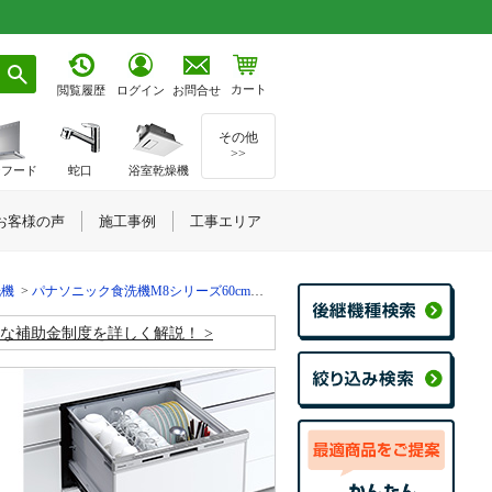
カート
お問合せ
閲覧履歴
ログイン
その他
>>
ジフード
蛇口
浴室乾燥機
お客様の声
施工事例
工事エリア
洗機
パナソニック食洗機M8シリーズ60cm幅ワイドタイプ価格一覧
お得な補助金制度を詳しく解説！