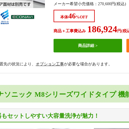
メーカー希望小売価格
：
270,600
円(税込)
46
本体
%OFF
186,924
商品＋工事費込み
円(税
商品詳細
設置先の状況により、
オプション工事
が必要な場合があります。
ナソニック M8シリーズワイドタイプ
機
器もセットしやすい大容量洗浄が魅力！