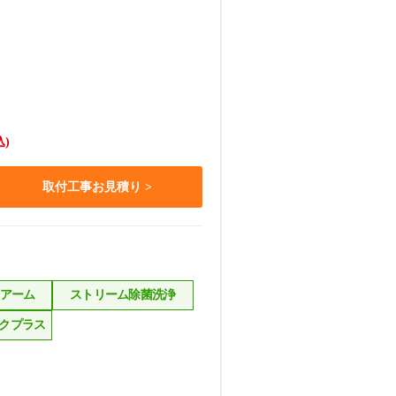
込)
取付工事お見積り
トアーム
ストリーム除菌洗浄
クプラス