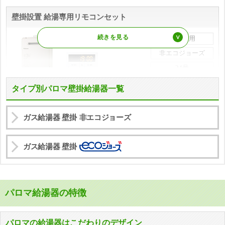
壁掛設置 給湯専用リモコンセット
給湯専用
非エコジョーズ
24号
PH-2426AW
タイプ別パロマ壁掛給湯器一覧
73%
本体
OFF
ガス給湯器 壁掛
非エコジョーズ
工事費込み価格
商品詳細
95,190
はこちら
円(税込)
ガス給湯器 壁掛
PSタイプ
壁掛タイプ
パロマ給湯器の特徴
パロマの給湯器はこだわりのデザイン