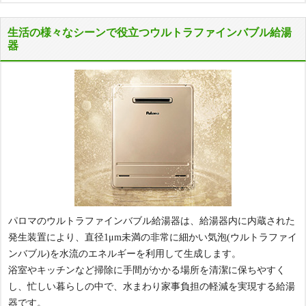
壁掛設置 ふろ給湯器リモコンセット
生活の様々なシーンで役立つウルトラファインバブル給湯
器
ふろ給湯器
非エコジョーズ
24号
オートタイプ
FH-2423SAW-1
82%
本体
OFF
工事費込み価格
商品詳細
136,850
はこちら
円(税込)
パロマのウルトラファインバブル給湯器は、給湯器内に内蔵された
壁掛設置 ふろ給湯器リモコンセット
発生装置により、直径1μm未満の非常に細かい気泡(ウルトラファイ
ンバブル)を水流のエネルギーを利用して生成します。
ふろ給湯器
浴室やキッチンなど掃除に手間がかかる場所を清潔に保ちやすく
エコジョーズ
し、忙しい暮らしの中で、水まわり家事負担の軽減を実現する給湯
24号
器です。