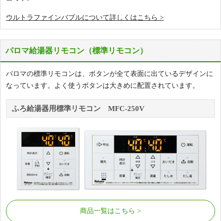
オートタイプ
ウルトラファインバブルについて詳しくはこちら >
FH-EH2422SAWL
77%
本体
OFF
工事費込み価格
パロマ給湯器リモコン（標準リモコン）
商品詳細
168,584
はこちら
円(税込)
パロマの標準リモコンは、ボタンが全て表面に出ているデザインに
なっています。よく使うボタンは大きめに配置されています。
給湯専用
ふろ給湯器用標準リモコン MFC-250V
給湯
シャワー
追い焚き
暖房
壁掛設置 給湯専用リモコンセット
給湯専用
非エコジョーズ
16号
PH-1615AW
商品一覧はこちら