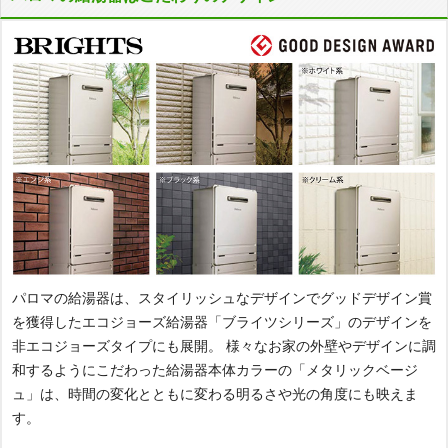
パロマPSタイプ給湯器のおすすめ商品
据置設置 ふろ給湯器リモコンセット
ふろ給湯器
ふろ給湯器
給湯
シャワー
追い焚き
暖房
非エコジョーズ
24号
PS設置 ふろ給湯器リモコンセット
オートタイプ
ふろ給湯器
FH-2423SAR
71%
本体
OFF
非エコジョーズ
24号
工事費込み価格
商品詳細
194,436
オートタイプ
はこちら
円(税込)
パロマの給湯器は、スタイリッシュなデザインでグッドデザイン賞
FH-2423SAW-1
を獲得したエコジョーズ給湯器「ブライツシリーズ」のデザインを
82%
本体
OFF
非エコジョーズタイプにも展開。 様々なお家の外壁やデザインに調
据置設置 ふろ給湯器リモコンセット
工事費込み価格
和するようにこだわった給湯器本体カラーの「メタリックベージ
商品詳細
136,850
はこちら
ュ」は、時間の変化とともに変わる明るさや光の角度にも映えま
円(税込)
ふろ給湯器
す。
エコジョーズ