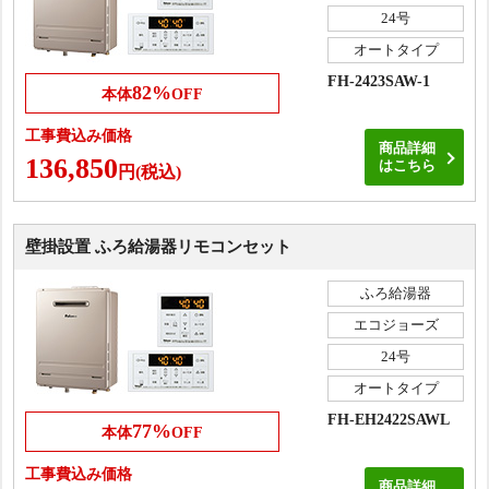
24号
オートタイプ
FH-2423SAW-1
82%
本体
OFF
工事費込み価格
商品詳細
136,850
はこちら
円(税込)
壁掛設置 ふろ給湯器リモコンセット
ふろ給湯器
エコジョーズ
24号
オートタイプ
FH-EH2422SAWL
77%
本体
OFF
工事費込み価格
商品詳細