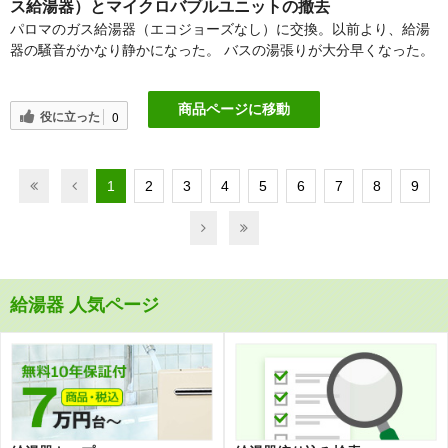
ス給湯器）とマイクロバブルユニットの撤去
パロマのガス給湯器（エコジョーズなし）に交換。以前より、給湯
器の騒音がかなり静かになった。 バスの湯張りが大分早くなった。
商品ページに移動
役に立った
0
1
2
3
4
5
6
7
8
9
給湯器 人気ページ