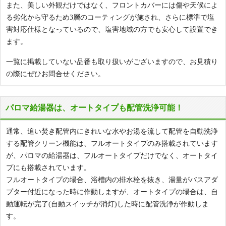
また、美しい外観だけではなく、フロントカバーには傷や天候によ
24号
PS設置 ふろ給湯器リモコンセット
る劣化から守るため3層のコーティングが施され、さらに標準で塩
オートタイプ
害対応仕様となっているので、塩害地域の方でも安心して設置でき
ふろ給湯器
FH-EH2422SARL
74%
ます。
本体
OFF
非エコジョーズ
24号
一覧に掲載していない品番も取り扱いがございますので、お見積り
工事費込み価格
商品詳細
の際にぜひお問合せください。
186,223
フルオートタイプ
はこちら
円(税込)
FH-2423FAWL-1
79%
本体
OFF
パロマ給湯器は、オートタイプも配管洗浄可能！
工事費込み価格
商品詳細
162,306
はこちら
通常、追い焚き配管内にきれいな水やお湯を流して配管を自動洗浄
円(税込)
ガス給湯器 据置
非エコジョーズ
する配管クリーン機能は、フルオートタイプのみ搭載されています
が、パロマの給湯器は、フルオートタイプだけでなく、オートタイ
パロマ壁掛タイプ給湯器のおすすめ商品
プにも搭載されています。
ガス給湯器 据置
フルオートタイプの場合、浴槽内の排水栓を抜き、湯量がバスアダ
プター付近になった時に作動しますが、オートタイプの場合は、自
ふろ給湯器
動運転が完了(自動スイッチが消灯)した時に配管洗浄が作動しま
す。
給湯
シャワー
追い焚き
暖房