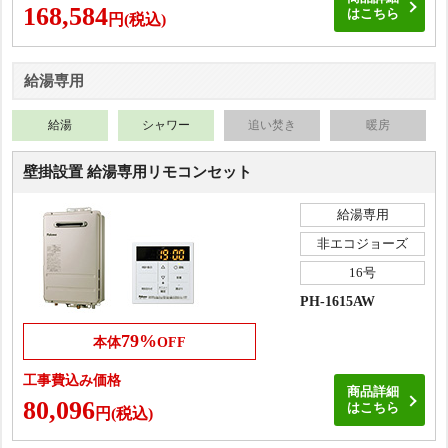
168,584
はこちら
円(税込)
給湯専用
給湯
シャワー
追い焚き
暖房
壁掛設置 給湯専用リモコンセット
給湯専用
非エコジョーズ
16号
PH-1615AW
79%
本体
OFF
工事費込み価格
商品詳細
80,096
はこちら
円(税込)