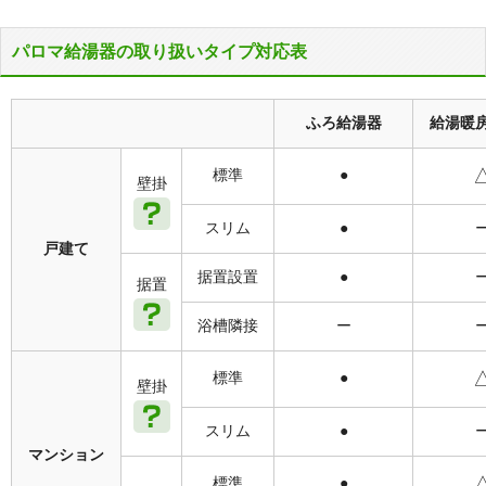
パロマ給湯器の取り扱いタイプ対応表
ふろ給湯器
給湯暖
標準
●
壁掛
スリム
●
戸建て
据置設置
●
据置
浴槽隣接
ー
標準
●
壁掛
スリム
●
マンション
標準
●