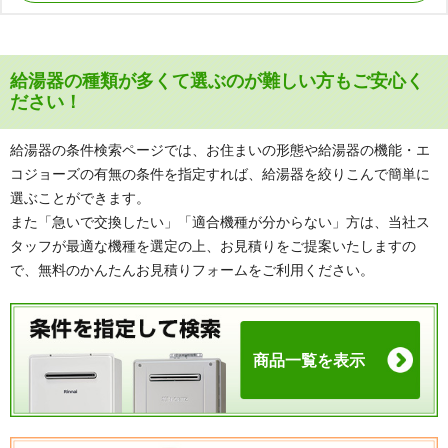
79%
本体
OFF
工事費込み価格
商品詳細
80,096
はこちら
円(税込)
給湯器の種類が多くて選ぶのが難しい方もご安心く
ださい！
壁掛設置 給湯専用リモコンセット
給湯器の条件検索ページでは、お住まいの形態や給湯器の機能・エ
コジョーズの有無の条件を指定すれば、給湯器を絞りこんで簡単に
給湯専用
選ぶことができます。
非エコジョーズ
また「急いで交換したい」「適合機種が分からない」方は、当社ス
24号
タッフが最適な機種を選定の上、お見積りをご提案いたしますの
で、無料のかんたんお見積りフォームをご利用ください。
PH-2426AW
73%
本体
OFF
ガス給湯器 壁掛
非エコジョーズ
工事費込み価格
商品一覧を表示
商品詳細
95,190
はこちら
円(税込)
ガス給湯器 壁掛