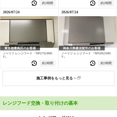
約2時間
約2時間
2026/07/24
2026/07/24
神奈川県横須賀市のお客様
東京都豊島区のお客様
ノーリツ レンジフード 『NFG9S25MS
ノーリツ レンジフード 『NFG7S24MS
V』
V』
約2時間
約2時間
施工事例をもっと見る
レンジフード交換・取り付けの基本