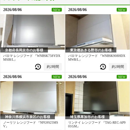
工事費込み
2026/08/06
2026/08/06
NEW
NEW
100,360
円(税込)～
京都府長岡京市のお客様
東京都あきる野市のお客様
パロマ レンジフード 『WNBSK758YDX
パロマ レンジフード 『WNBSK908HDX
MSIR/L』
MWR/L』
約2時間
約2時間
2026/08/06
2026/08/06
NEW
NEW
神奈川県横浜市泉区のお客様
埼玉県草加市のお客様
ノーリツ レンジフード 『NFG9S25MS
リンナイ レンジフード 『TAG-REC-AP9
V』
01GM』