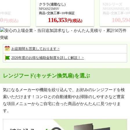
クララ(連動なし)
S20シリーズ
NFG6S25MSV
NFG6S20MSI[L/R]
0年保証
商品+交換工事+10年保証
商品+交換工事+1
60
116,353
100,59
円(税込)
円(税込)
お盆期間も営業しております >
2026年度のお得な補助金制度を詳しく解説！ >
レンジフード(キッチン換気扇)を選ぶ
気になるメーカーや機能を絞り込んで、お好みのレンジフードを検
索いただけます！コンロとの自動連動やお掃除のしやすさなど豊富
な項目メニューからご自宅に合った商品がかんたんに見つかりま
す。