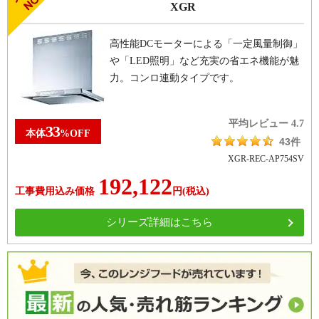
XGR
高性能DCモーターによる「一定風量制御」
や「LED照明」など充実の省エネ機能が魅
力。コンロ連動タイプです。
平均レビュー
4.7
33
本体
%
OFF
43件
XGR-REC-AP754SV
192,122
工事費用込み価格
円
(税込)
シリーズ詳細はこちら