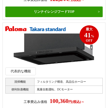
リンナイレンジフードTOP
最大
41
%
OFF
代表的な機能
清掃機能
フィルタリング構造、高品位ホーロー
便利快適機能
風量自動運転、DCモーター
100,360
工事費込み価格
円(税込)～