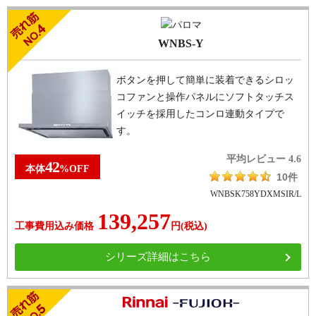
WNBS-Y
ボタンを押して簡単に装着できるシロッ
コファンと操作パネルにソフトタッチス
イッチを採用したコンロ連動タイプで
す。
平均レビュー
4.6
42
本体
%
OFF
10件
WNBSK758YDXMSIR/L
139,257
工事費用込み価格
円
(税込)
シリーズ詳細はこちら