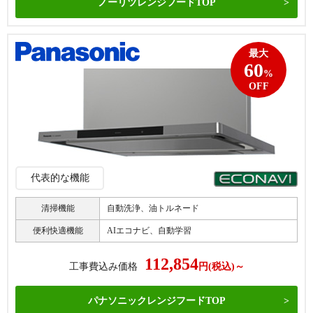
ノーリツレンジフードTOP
最大
60
%
OFF
代表的な機能
清掃機能
自動洗浄、油トルネード
便利快適機能
AIエコナビ、自動学習
112,854
工事費込み価格
円(税込)～
パナソニックレンジフードTOP