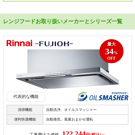
レンジフードお取り扱いメーカーとシリーズ一覧
最大
34
%
OFF
代表的な機能
清掃機能
自動洗浄、オイルスマッシャー
便利快適機能
自動換気、風量おまかせ運転
122,244
工事費込み価格
円(税込)～