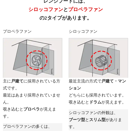
レンジフードには、
シロッコファン
と
プロペラファン
の2タイプがあります。
プロペラファン
シロッコファン
主に
戸建て
に採用されている方
最近主流の方式で
戸建て・マン
式です。
ション
最近はあまり採用されていませ
どちらにも採用されています。
ん。
覗き込むと
ドラム
が見えます。
覗き込むと
プロペラ
が見えま
シロッコファンの外観は、
す。
ブーツ型
と
スリム型
がありま
プロペラファンの多くは、
す。