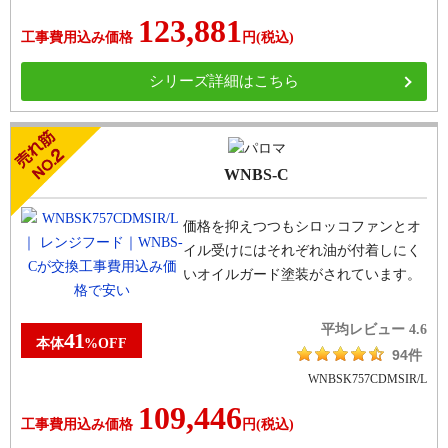
123,881
工事費用込み価格
円
(税込)
シリーズ詳細はこちら
WNBS-C
価格を抑えつつもシロッコファンとオ
イル受けにはそれぞれ油が付着しにく
いオイルガード塗装がされています。
平均レビュー
4.6
41
本体
%
OFF
94件
WNBSK757CDMSIR/L
109,446
工事費用込み価格
円
(税込)