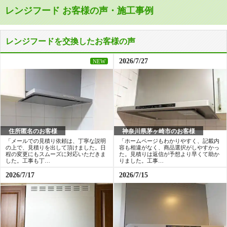
レンジフード お客様の声・施工事例
工事費込み
工事費込み
イージア
クララタッチ
208,982
149,274
ハイグレード
ミドルグレード
円(税込)～
円(税込)～
4.6
4.6
レンジフードを交換したお客様の声
工事費込み
工事費込み
DWDシリーズ
DNシリーズ
188,878
155,120
ミドルグレード
ミドルグレード
円(税込)～
円(税込)～
2026/7/27
4.7
NEW
工事費込み
工事費込み
151,860
294,420
ミドルグレード
ベーシックグレード
円(税込)～
円(税込)～
XGRシリーズ
LGRシリーズ
4.6
4.7
ベーシックグレード
ベーシックグレード
工事費込み
工事費込み
住所匿名のお客様
神奈川県茅ヶ崎市のお客様
VRASシリーズ
WNBS-Yシリーズ
「メールでの見積り依頼は、丁寧な説明
「ホームページもわかりやすく、記載内
176,866
150,994
円(税込)～
円(税込)～
の上で、見積りを出して頂けました。日
容も相違がなく、商品選択がしやすかっ
4.8
4.7
程の変更にもスムーズに対応いただきま
た。見積りは返信が予想より早くて助か
した。工事も丁…
りました。工事…
工事費込み
工事費込み
クララ(連動あり)
クララ(連動なし)
174,035
126,625
2026/7/17
2026/7/15
ベーシックグレード
円(税込)～
円(税込)～
4.6
4.6
工事費込み
工事費込み
HGCシリーズ
HZCシリーズ
132,877
110,356
ベーシックグレード
ベーシックグレード
円(税込)～
円(税込)～
4.6
4.6
工事費込み
工事費込み