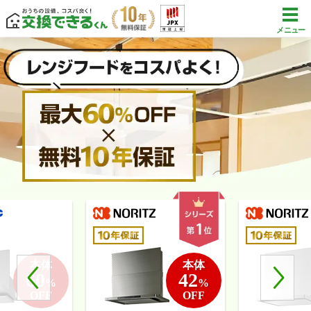
メニュー
本体
本体
60
42
%
%
OFF
OFF