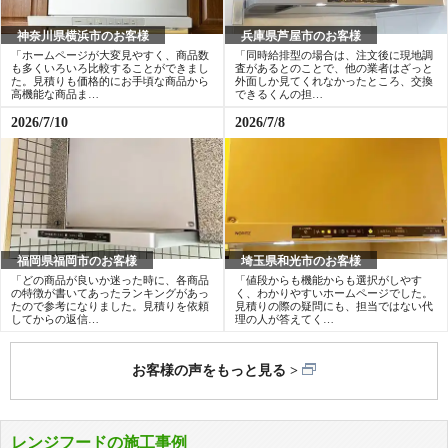
123,678
112,854
ベーシックグレード
円(税込)～
円(税込)～
神奈川県横浜市のお客様
兵庫県芦屋市のお客様
TLRシリーズ
「ホームページが大変見やすく、商品数
「同時給排型の場合は、注文後に現地調
も多くいろいろ比較することができまし
査があるとのことで、他の業者はざっと
4.7
た。見積りも価格的にお手頃な商品から
外面しか見てくれなかったところ、交換
高機能な商品ま…
できるくんの担…
工事費込み
VRATシリーズ
VRAMシリーズ
2026/7/10
2026/7/8
122,244
円(税込)～
4.5
工事費込み
工事費込み
S20シリーズ
106,715
123,050
円(税込)～
円(税込)～
4.5
工事費込み
100,594
福岡県福岡市のお客様
埼玉県和光市のお客様
ベーシックグレード
円(税込)～
「どの商品が良いか迷った時に、各商品
「値段からも機能からも選択がしやす
の特徴が書いてあったランキングがあっ
く、わかりやすいホームページでした。
たので参考になりました。見積りを依頼
見積りの際の疑問にも、担当ではない代
してからの返信…
理の人が答えてく…
お客様の声をもっと見る
WNBS-Cシリーズ
レンジフードの施工事例
4.6