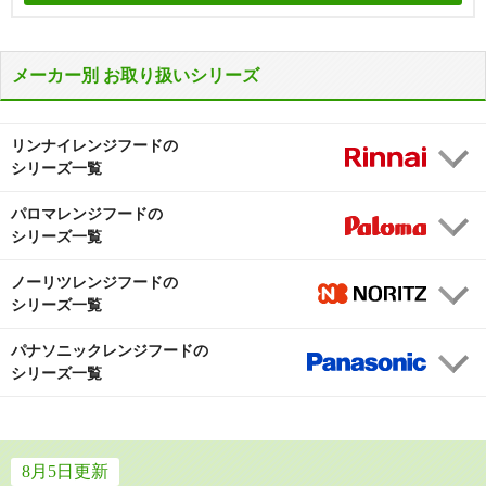
メーカー別 お取り扱いシリーズ
リンナイレンジフードの
シリーズ一覧
パロマレンジフードの
ハイグレード
ハイグレード
シリーズ一覧
ノーリツレンジフードの
ハイグレード
ハイグレード
シリーズ一覧
パナソニックレンジフードの
ハイグレード
ハイグレード
シリーズ一覧
TAGシリーズ
OGRシリーズ
4.7
4.6
ハイグレード
ミドルグレード
工事費込み
工事費込み
VRACシリーズ
WNBS-Hシリーズ
216,885
211,726
8月5日更新
円(税込)～
円(税込)～
4.4