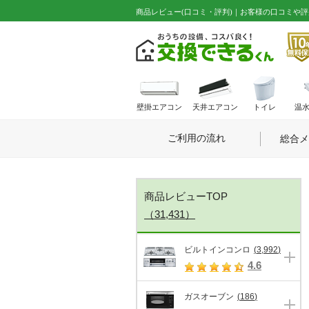
商品レビュー(口コミ・評判)｜お客様の口コミや
壁掛エアコン
天井エアコン
トイレ
温
ご利用の流れ
総合メ
商品レビューTOP
（31,431）
ビルトインコンロ
(
3,992
)
4.6
ガスオーブン
(
186
)