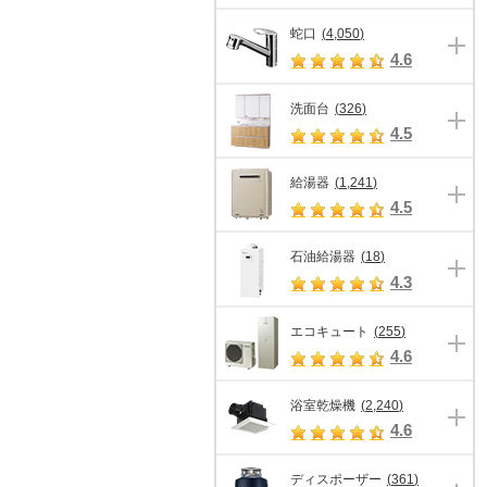
蛇口
(
4,050
)
4.6
洗面台
(
326
)
4.5
給湯器
(
1,241
)
4.5
石油給湯器
(
18
)
4.3
エコキュート
(
255
)
4.6
浴室乾燥機
(
2,240
)
4.6
ディスポーザー
(
361
)