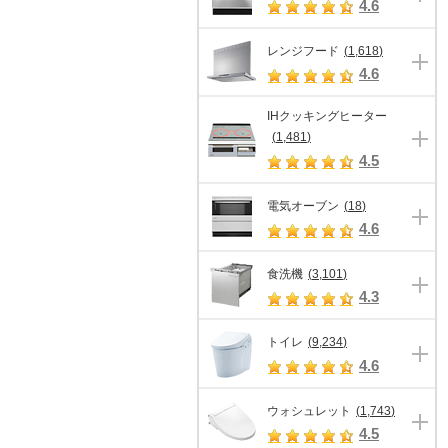
4.6
レンジフード
(
1,618
)
4.6
IHクッキングヒーター
(
1,481
)
4.5
電気オーブン
(
18
)
4.6
食洗機
(
3,101
)
4.3
トイレ
(
9,234
)
4.6
ウォシュレット
(
1,743
)
4.5