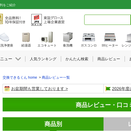
評判をご紹介
検索キーワード入力
水洗浄便座
給湯器
エコキュート
食洗機
ガスコンロ
IHヒーター
レン
ニュー
人気ランキング
かんたん検索
商品レビュー
交換できるくん home
商品レビュー一覧
お盆期間も営業しております
2026年
商品レビュー・口コ
商品別