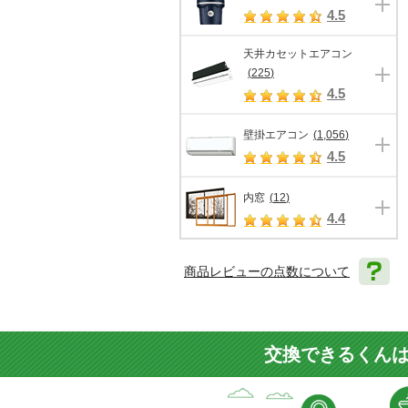
4.5
天井カセットエアコン
(
225
)
4.5
壁掛エアコン
(
1,056
)
4.5
内窓
(
12
)
4.4
商品レビューの点数について
交換できるくんは