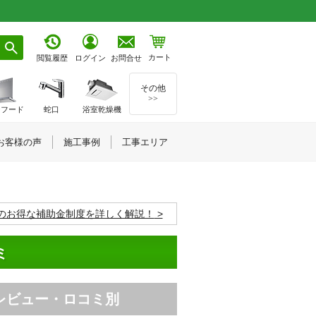
カート
お問合せ
閲覧履歴
ログイン
その他
>>
ジフード
蛇口
浴室乾燥機
お客様の声
施工事例
工事エリア
度のお得な補助金制度を詳しく解説！
ミ
レビュー・ロコミ別