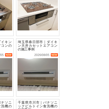
ダイキン
埼玉県春日部市｜ダイキ
アコンの
ン天井カセットエアコン
の施工事例
/05
2026/08/05
パナソニ
千葉県市川市｜パナソニ
食洗機の
ックビルトイン食洗機の