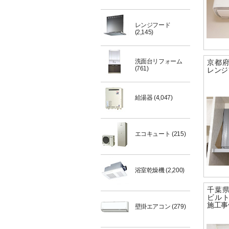
レンジフード
(2,145)
洗面台リフォーム
京都
(761)
レンジ
給湯器
(4,047)
エコキュート
(215)
浴室乾燥機
(2,200)
千葉
ビル
施工事
壁掛エアコン
(279)