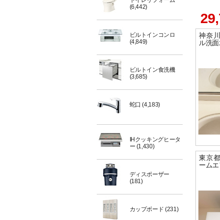
トイレリフォーム
(6,442)
29
ビルトインコンロ
神奈
(4,849)
ル洗面
ビルトイン食洗機
(3,685)
蛇口
(4,183)
IHクッキングヒータ
ー
(1,430)
東京
ームエ
ディスポーザー
(181)
カップボード
(231)