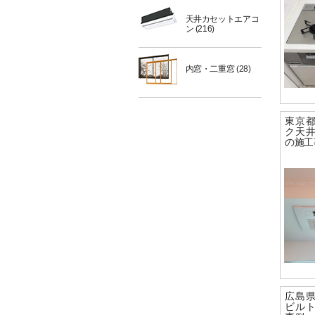
天井カセットエアコ
ン
(216)
内窓・二重窓
(28)
東京
ク天
の施工
広島
ビル