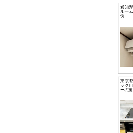
愛知
ルー
例
東京
ックI
ーの施