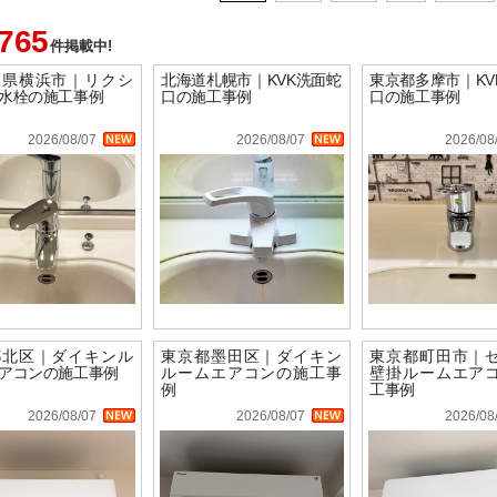
,765
件掲載中!
川県横浜市｜リクシ
北海道札幌市｜KVK洗面蛇
東京都多摩市｜KV
水栓の施工事例
口の施工事例
口の施工事例
2026/08/07
2026/08/07
2026/08
都北区｜ダイキンル
東京都墨田区｜ダイキン
東京都町田市｜
アコンの施工事例
ルームエアコンの施工事
壁掛ルームエア
例
工事例
2026/08/07
2026/08/07
2026/08