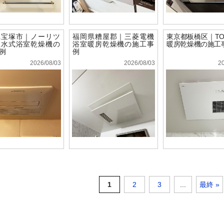
県宝塚市｜ノーリツ
福岡県糟屋郡｜三菱電機
東京都板橋区｜TO
温水式浴室乾燥機の
浴室暖房乾燥機の施工事
暖房乾燥機の施工
例
例
2026/08/03
2026/08/03
2
1
2
3
...
最終 »