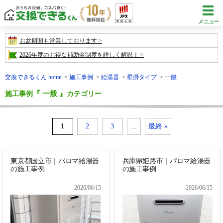
メニュー
お盆期間も営業しております
2026年度のお得な補助金制度を詳しく解説！
交換できるくん home
施工事例
給湯器
壁掛タイプ
一般
『 一般 』
施工事例
カテゴリー
1
2
3
...
最終 »
東京都国立市｜パロマ給湯器
兵庫県姫路市｜パロマ給湯器
の施工事例
の施工事例
2026/06/15
2026/06/15