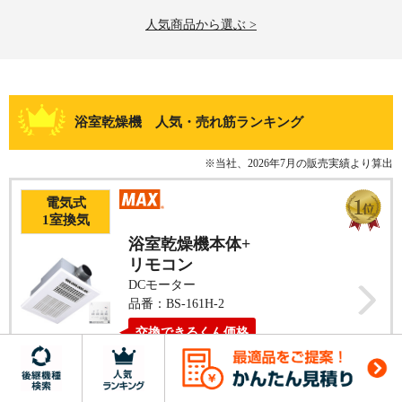
人気商品から選ぶ >
浴室乾燥機 人気・売れ筋ランキング
※当社、2026年7月の販売実績より算出
電気式
1
室換気
浴室乾燥機本体+
リモコン
DCモーター
品番：BS-161H-2
交換
できるくん
価格
メーカー希望小売価格
オープン価格
85,800
工事費用込み価格
円(税込)