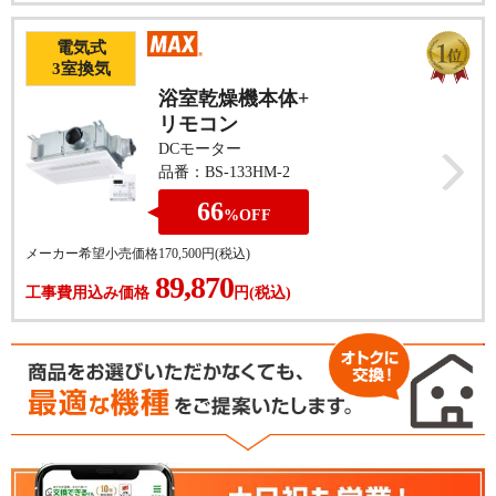
電気式
3
室換気
浴室乾燥機本体+
リモコン
DCモーター
品番：BS-133HM-2
66
%
OFF
メーカー希望小売価格
170,500
円(税込)
89,870
工事費用込み価格
円(税込)