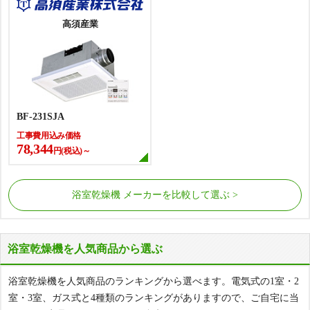
高須産業
BF-231SJA
工事費用込み価格
78,344
円(税込)～
浴室乾燥機 メーカーを比較して選ぶ
リンナイ
ノーリツ
浴室乾燥機を人気商品から選ぶ
浴室乾燥機を人気商品のランキングから選べます。電気式の1室・2
室・3室、ガス式と4種類のランキングがありますので、ご自宅に当
RBH-C3302K1P
BDV-3303AUKNS-BL