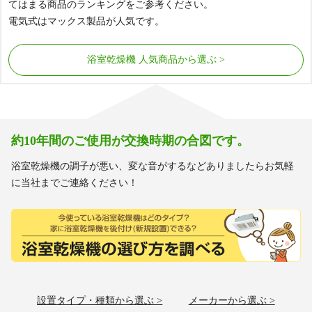
てはまる商品のランキングをご参考ください。
工事費用込み価格
工事費用込み価格
131,256
117,756
電気式はマックス製品が人気です。
円(税込)～
円(税込)～
浴室乾燥機 人気商品から選ぶ
約10年間のご使用が交換時期の合図です。
浴室乾燥機の調子が悪い、変な音がするなどありましたらお気軽
に当社までご連絡ください！
設置タイプ・種類から選ぶ >
メーカーから選ぶ >