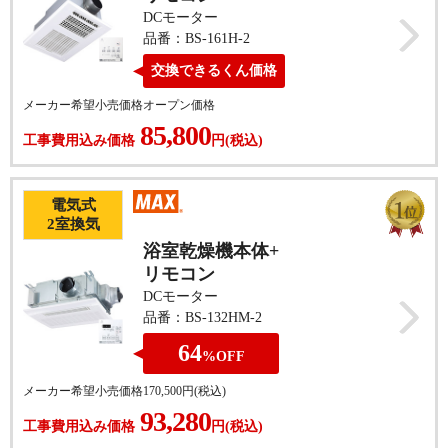
DCモーター
品番：BS-161H-2
交換
できるくん
価格
メーカー希望小売価格
オープン価格
85,800
工事費用込み価格
円(税込)
電気式
2
室換気
浴室乾燥機本体+
リモコン
DCモーター
品番：BS-132HM-2
64
%
OFF
メーカー希望小売価格
170,500
円(税込)
93,280
工事費用込み価格
円(税込)