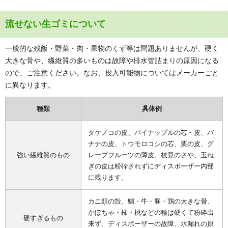
流せない生ゴミについて
一般的な残飯・野菜・肉・果物のくず等は問題ありませんが、硬く
大きな骨や、繊維質の多いものは故障や排水管詰まりの原因になる
ので、ご注意ください。なお、投入可能物についてはメーカーごと
に異なります。
種類
具体例
タケノコの皮、パイナップルの芯・皮、バ
ナナの皮、トウモロコシの芯、栗の皮、グ
強い繊維質のもの
レープフルーツの薄皮、枝豆のさや、玉ね
ぎの皮は粉砕されずにディスポーザー内部
に残ります。
カニ類の殻、鯛・牛・豚・鶏の大きな骨、
かぼちゃ・柿・桃などの種は硬くて粉砕出
硬すぎるもの
来ず、ディスポーザーの故障、水漏れの原