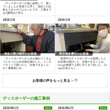
「ディスポーザーが急に故障して、困っ
「ディスポーザーが急に故障して、困っ
ていましたが見積りも早く、他社との比
てましたが、すぐに対応してもらいまし
較もできたのでよかったです。工事まで
た。保証まで付いているの安心です。た
は2週間ほど待ち…
いへん助かりま…
2026/5/8
2026/5/8
神奈川県川崎市のお客様
東京都多摩市のお客様
「ディスポーザーから水が漏れてくるよ
「使用中のディスポーザーが故障したた
うになったため交換を検討した。インタ
め交換を検討した。交換できるくんは、
ーネットで調べたら「交換できるくん」
Google検索で上部に出てきて知った。Go
が一番最初に出…
ogle広告かもし…
お客様の声をもっと見る
ディスポーザーの施工事例
2026/06/23
2026/06/23
NEW
NEW