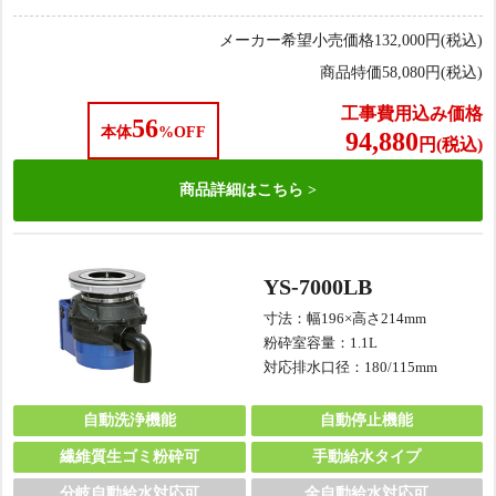
メーカー希望小売価格
132,000
円(税込)
商品特価
58,080
円(税込)
工事費用込み価格
56
本体
%OFF
94,880
円(税込)
商品詳細は
こちら
YS-7000LB
寸法：幅196×高さ214mm
粉砕室容量：1.1L
対応排水口径：180/115mm
自動洗浄機能
自動停止機能
繊維質生ゴミ粉砕可
手動給水タイプ
分岐自動給水対応可
全自動給水対応可