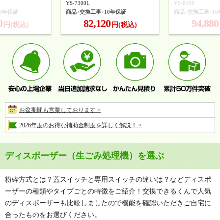
YS-7300L
YS-8100
0年保証
商品+交換工事+10年保証
商品+交換工事+1
0
82,120
94,880
円(税込)
円(税込)
お盆期間も営業しております >
2026年度のお得な補助金制度を詳しく解説！ >
ディスポーザー（生ごみ処理機）を選ぶ
粉砕方式とは？蓋スイッチと専用スイッチの違いは？などディスポ
ーザーの種類やタイプごとの特徴をご紹介！交換できるくんで人気
のディスポーザーも比較しましたので機能を確認いただきご自宅に
合ったものをお選びください。