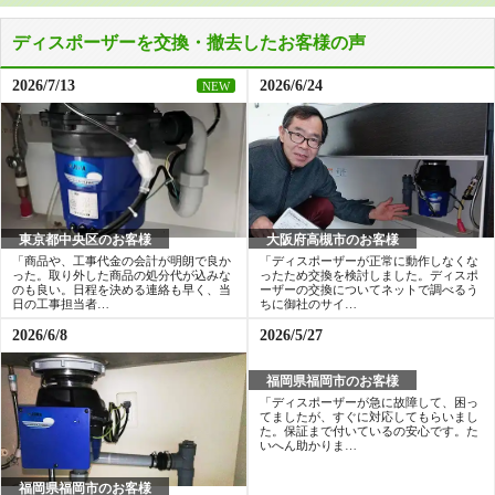
工事費用込み価格
ディスポーザーを交換・撤去したお客様の声
交換できるくん価格
117,100
円(税込)
2026/7/13
2026/6/24
NEW
商品詳細は
こちら
大阪府高槻市のお客様
東京都中央区のお客様
「ディスポーザーが正常に動作しなくな
「商品や、工事代金の会計が明朗で良か
ったため交換を検討しました。ディスポ
った。取り外した商品の処分代が込みな
ーザーの交換についてネットで調べるう
のも良い。日程を決める連絡も早く、当
ちに御社のサイ…
日の工事担当者…
2026/6/8
2026/5/27
福岡県福岡市のお客様
福岡県福岡市のお客様