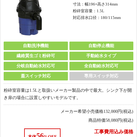
寸法：幅196×高さ314mm
粉砕室容量：1.5L
対応排水口径：180/115mm
自動洗浄機能
自動停止機能
繊維質生ゴミ粉砕可
手動給水タイプ
分岐自動給水対応可
全自動給水対応可
蓋スイッチ対応
専用スイッチ対応
粉砕室容量は1.5Lと取扱いメーカー製品の中で最大。シンク下が開
き扉の場合に設置しやすいモデルです。
メーカー希望小売価格
132,000
円(税込)
商品特価
58,080
円(税込)
工事費用込み価格
56
本体
%OFF