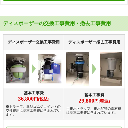
ディスポーザーの交換工事費用・撤去工事費用
ディスポーザー交換工事費用
ディスポーザー撤去工事費用
GD-B181MS MP
F-13 Update Model
寸法：幅308×高さ267mm
基本工事費
粉砕室容量：1.2L
基本工事費
寸法：幅196×高さ約265mm
36,800
円(税込)
29,800
円(税込)
対応排水口径：180mm
粉砕室容量：1.1L
※トラップ、異型ゴムジョイントの
対応排水口径：180mm
※排水トラップ、排水配管の部材費
交換費用は基本工事費に含まれてい
は基本工事費に含まれています。
自動洗浄機能
自動停止機能
ます。
自動洗浄機能
自動停止機能
繊維質生ゴミ粉砕可
手動給水タイプ