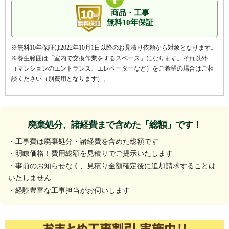
対応排水口径：180mm
商品・工事
蓋スイッチ対応
専用スイッチ対応
無料10年保証
自動洗浄機能
自動停止機能
連続投入方式採用の米国製ディスポーザー。別途専用スイッチが必要に
繊維質生ゴミ粉砕可
手動給水タイプ
※無料10年保証は2022年10月1日以降のお見積り依頼から対象となります。
なります。
※養生範囲は「室内で交換作業をするスペース」になります。それ以外
分岐自動給水対応可
全自動給水対応可
（マンションのエントランス、エレベーターなど）をご希望の場合はご相
オープン価格
談ください（別費用となります）。
蓋スイッチ対応
専用スイッチ対応
商品価格
128,700
円(税込)
バスケットを取り外してまるごと洗浄できるので配管詰まりが起こりに
工事費用込み価格
交換できるくん価格
くいモデルです。水栓から自動吐水される分岐自動給水タイプです。
165,500
円(税込)
廃棄処分、諸経費まで含めた「総額」です！
オープン価格
・工事費は廃棄処分・諸経費を含めた総額です
商品詳細は
こちら
・明瞭価格！費用総額を見積りでご提示いたします
商品価格
80,300
円(税込)
・事前のお知らせなく、見積り金額確定後に追加請求することは
工事費用込み価格
いたしません
交換できるくん価格
117,100
円(税込)
・経験豊富な工事担当がお伺いします
商品詳細は
こちら