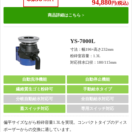
94,880
円(税込)
商品詳細は
こちら
YS-7000L
寸法：幅196×高さ232mm
粉砕室容量：1.3L
対応排水口径：180/115mm
自動洗浄機能
自動停止機能
繊維質生ゴミ粉砕可
手動給水タイプ
分岐自動給水対応可
全自動給水対応可
蓋スイッチ対応
専用スイッチ対応
偏平サイズながら粉砕容量1.3Lを実現。コンパクトタイプのディス
ポーザーからの交換に適しています。