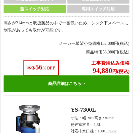
蓋スイッチ対応
専用スイッチ対応
高さが214mmと取扱製品の中で一番低いため、シンク下スペースに
制限があっても取付が可能です。
メーカー希望小売価格
132,000
円(税込)
商品特価
58,080
円(税込)
工事費用込み価格
56
本体
%OFF
94,880
円(税込)
商品詳細は
こちら
YS-7300L
寸法：幅196×高さ230mm
粉砕室容量：1.3L
対応排水口径：180/115mm