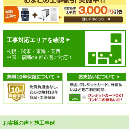
GD-B181A2S A2P
寸法：幅308×高さ267mm
粉砕室容量：1.2L
対応排水口径：180mm
工事対応エリアを確認
自動洗浄機能
自動停止機能
札幌・関東・東海・関西
中国・福岡の6都市圏に対応！
繊維質生ゴミ粉砕可
手動給水タイプ
分岐自動給水対応可
全自動給水対応可
蓋スイッチ対応
専用スイッチ対応
バスケットを取り外してまるごと洗浄できるので配管詰まりが起こりに
くいモデルです。ディスポーザーへ直接給水する全自動給水タイプで
す。
オープン価格
お客様の声と施工事例
商品価格
80,300
円(税込)