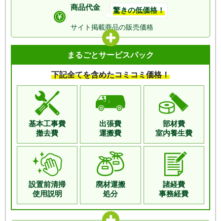
繊維質生ゴミ粉砕可
手動給水タイプ
商品代金
分岐自動給水対応可
全自動給水対応可
驚きの低価格！
分岐自動給水対応可
全自動給水対応可
蓋スイッチ対応
専用スイッチ対応
サイト掲載商品の
販売価格
蓋スイッチ対応
専用スイッチ対応
バスケットを取り外してまるごと洗浄できるので配管詰まりが起こりに
まるごとサービスパック
くいモデルです。分岐給水・自動給水モデルもあります。
蓋スイッチ、手動給水のベーシックグレード。同じ品番をお使いの場
合、交換機種として最適です。
下記全てを含めたコミコミ価格！
オープン価格
オープン価格
商品価格
61,600
円(税込)
商品特価
97,350
円(税込)
AC105-B
工事費用込み価格
交換できるくん価格
基本工事費
出張費
部材費
98,400
寸法：幅222×高さ311mm
工事費用込み価格
円(税込)
撤去費
運搬費
室内養生費
交換できるくん価格
粉砕室容量：1.0L
134,150
円(税込)
対応排水口径：115/180mm
商品詳細は
こちら
※180mmの場合、別売アダプタが必要です
商品詳細は
こちら
設置前清掃
廃材運搬
諸経費
自動洗浄機能
自動停止機能
GD-B181FS FP
使用説明
処分
事務経費
繊維質生ゴミ粉砕可
手動給水タイプ
寸法：幅308×高さ267mm
粉砕室容量：1.2L
分岐自動給水対応可
全自動給水対応可