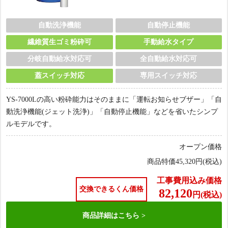
自動洗浄機能
自動停止機能
繊維質生ゴミ粉砕可
手動給水タイプ
分岐自動給水対応可
全自動給水対応可
蓋スイッチ対応
専用スイッチ対応
YS-7000Lの高い粉砕能力はそのままに「運転お知らせブザー」「自
動洗浄機能(ジェット洗浄)」「自動停止機能」などを省いたシンプ
ルモデルです。
オープン価格
商品特価
45,320
円(税込)
工事費用込み価格
交換できるくん価格
82,120
円(税込)
商品詳細は
こちら