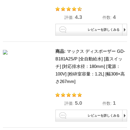
4.3
4
評価:
件数:
レビューを詳しくみる
商品:
マックス ディスポーザー GD-
B181A2S/P [全自動給水] [蓋スイッ
チ] [対応排水径：180mm] [電源：
100V] [粉砕室容量：1.2L] [幅308×高
さ267mm]
5.0
1
評価:
件数:
レビューを詳しくみる