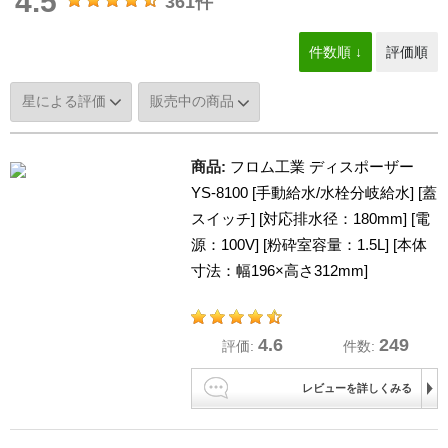
4.5
361件
件数順 ↓
評価順
商品:
フロム工業 ディスポーザー
YS-8100 [手動給水/水栓分岐給水] [蓋
スイッチ] [対応排水径：180mm] [電
源：100V] [粉砕室容量：1.5L] [本体
寸法：幅196×高さ312mm]
4.6
249
評価:
件数:
レビューを詳しくみる