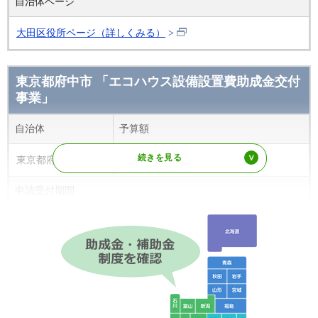
自治体ページ
大田区役所ページ（詳しくみる）
東京都府中市 「エコハウス設備設置費助成金交付
事業」
自治体
予算額
東京都府中市
非公開(上限に到達次第終了)
申請受付期間
2026年4月6日～予算の範囲を超えた日を以って終了
※機器の設置後に申請
補助額
15,000円