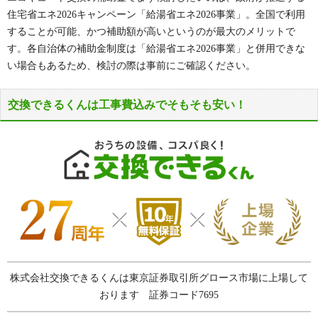
住宅省エネ2026キャンペーン「給湯省エネ2026事業」。全国で利用
申請期限
することが可能、かつ補助額が高いというのが最大のメリットで
す。各自治体の補助金制度は「給湯省エネ2026事業」と併用できな
2027年3月1日まで
い場合もあるため、検討の際は事前にご確認ください。
完了報告期限
交換できるくんは工事費込みでそもそも安い！
2027年3月23日まで
補助額
50,000円
申請要件
※代表的な要件のみ抜粋
・設置工事着工前、車両登録前であること
・市税に滞納がないこと
・給湯省エネ2026対象の製品に交換すること
株式会社交換できるくんは東京証券取引所グロース市場に上場して
おります 証券コード7695
自治体ページ