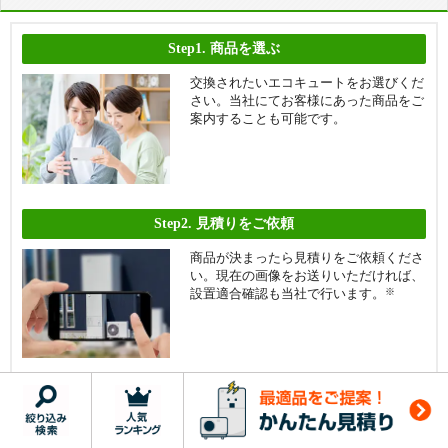
50,000円を補助額上限として「①補助対象経費の3分の1相当
額」または「②補助上限額」のうち低い金額
Step1.
商品を選ぶ
申請要件
※代表的な要件のみ抜粋
交換されたいエコキュートをお選びくだ
さい。当社にてお客様にあった商品をご
案内することも可能です。
・さいたま市内に住民票を有すること
・自ら居住する住宅に補助対象事業を実施すること（法人名義
は不可）
・市税を滞納していないこと
・交付申請書、実績報告書、請求書等の書類を提出すること
Step2.
見積りをご依頼
商品が決まったら見積りをご依頼くださ
自治体ページ
い。現在の画像をお送りいただければ、
設置適合確認も当社で行います。
※
さいたま市役所ページ（詳しくみる）
埼玉県上尾市 「再エネ・省エネ対策推進奨励金」
Step3.
ご注文
自治体
予算額
見積りの内容にご納得いただいたらご注