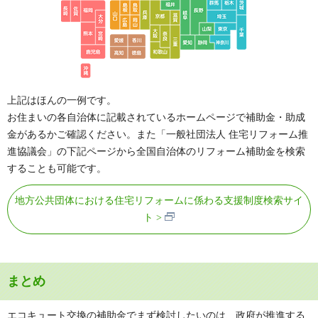
申請要件
※代表的な要件のみ抜粋
・未使用のエコハウス設備を設置した住宅に居住する者
・地方税を滞納していない者
・未使用のエコハウス設備を設置した日（助成対象設備が設置
されている建売住宅を購入する場合においては、当該住宅の
上記はほんの一例です。
引渡を受けた日）の翌日から起算して1年を経過していない者
お住まいの各自治体に記載されているホームページで補助金・助成
金があるかご確認ください。また「一般社団法人 住宅リフォーム推
自治体ページ
進協議会」の下記ページから全国自治体のリフォーム補助金を検索
することも可能です。
府中市役所ページ（詳しくみる）
地方公共団体における住宅リフォームに係わる支援制度検索サイ
ト
神奈川県藤沢市「住宅用太陽光パネル等設置費補
助金」
自治体
予算額
まとめ
神奈川県藤沢市
非公開(上限に到達次第終了)
エコキュート交換の補助金でまず検討したいのは、政府が推進する