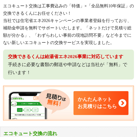
藤沢市役所ページ（詳しくみる）
エコキュート交換は工事費込みの「特価」×「全品無料10年保証」の
交換できるくんにお任せください！
当社では住宅省エネ2026キャンペーンの事業者登録を行っており、
埼玉県さいたま市 「省エネ・断熱住宅普及促進補
補助金申請を無料でサポートいたします。「ネットだけで見積り総
助金」
額が分かる」、「わずらわしい事前の現地訪問不要」など今までに
ない新しいエコキュートの交換サービスを実現しました。
自治体
予算額
交換できるくんは給湯省エネ2026事業に対応しています
埼玉県さいたま市
5,400万円(上限に到達次第終了)
手続きに必要な書類の郵送や申請などは当社が「無料」で
行います！
申請受付期間
2026年4月1日～2027年3月1日
かんたんネット
報告書提出期間
お見積りはこちら
交付決定通知書到着から2027年3月23日まで
補助額
エコキュート交換の流れ