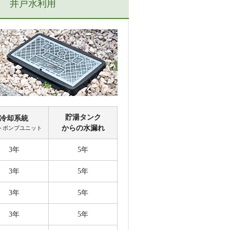
井戸水利用
貯湯
タンク
冷却
系統
からの
水漏れ
ト
ポンプ
ユニット
3年
5年
3年
5年
3年
5年
3年
5年