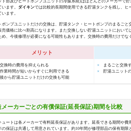
立
ット部及びヒートポンプユニットの冷媒系統)はほとんどのメーカーで貯
ています。
ダイキン
では比較的長期間使用できる貯湯タンクを残し、ヒ
ています。
トポンプユニットだけの交換は、貯湯タンク・ヒートポンプのまるごと
販売価格に比べ割高になります。また交換しない貯湯ユニットにおいて
ため、今後修理が必要になる可能性もあります。交換時の費用だけでな
メリット
交換時の費用を抑えられる
まるごと交換
作業時間が短いからすぐに利用できる
貯湯ユニット
後から貯湯ユニットだけの交換も可能
造メーカーごとの有償保証(延長保証)期間を比較
キュートは各メーカーで有料延長保証があります。延長できる期間や費
0年の保証は共通して用意されています。約10年間が修理部品の保有期