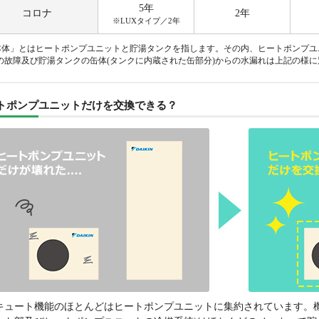
5年
コロナ
2年
※LUXタイプ／2年
本体」とはヒートポンプユニットと貯湯タンクを指します。その内、ヒートポンプユ
)の故障及び貯湯タンクの缶体(タンクに内蔵された缶部分)からの水漏れは上記の様
地下水)・高硬度水で利用できるエコキュートは「パナソニック」「ダ
トポンプユニットだけを交換できる？
「日立」から販売されています。メーカー指定の水質基準が担保され
合に限り、メーカー保証が受けられます。
冷却
系統
※1
リモ
コン
本体
ヒート
ポンプ
ユニット
ソニ
ック
1年
1年
3年
イ
キン
1年
1年
3年
キュート機能のほとんどはヒートポンプユニットに集約されています。機
※2
5年
5年
5年