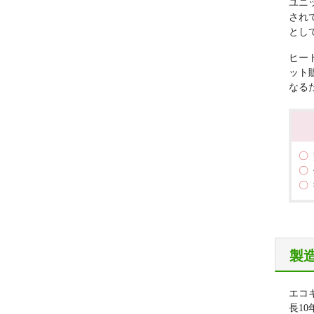
日
ユニ
され
とし
ヒー
ット
なる
製
エコ
長1