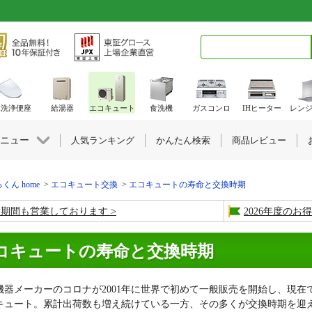
検索キーワード入力
水洗浄便座
給湯器
エコキュート
食洗機
ガスコンロ
IHヒーター
レン
ニュー
人気ランキング
かんたん検索
商品レビュー
くん home
エコキュート交換
エコキュートの寿命と交換時期
盆期間も営業しております
2026年度の
コキュートの寿命と交換時期
機器メーカーのコロナが2001年に世界で初めて一般販売を開始し、現在
キュート。累計出荷数も増え続けている一方、その多くが交換時期を迎え