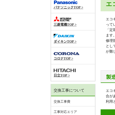
エ
パナソニックTOP >
エコ
三菱電機TOP >
って
「定
ます
修理
ダイキンTOP >
とし
が難
コロナTOP >
日立TOP >
製
交換工事について
エコ
合が
交換工事費
利用
工事対応エリア