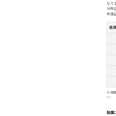
なり
10
年保
延
※ 掲
い。
除菌