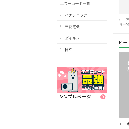
エラーコード一覧
パナソニック
※「
サー
三菱電機
井戸水(
ダイキン
ヒー
イキン」
ている場
日立
パナ
ダ
エコ