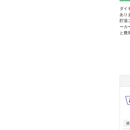
ダイ
あり
貯湯
ーカ
と費
搭