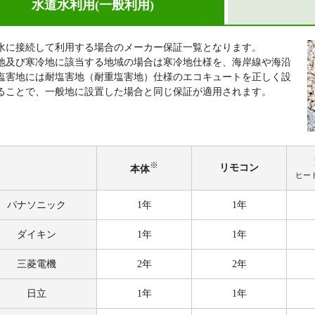
水道水利用
(一般利用)
水に接続して利用する場合のメーカー保証一覧となります。
地及び寒冷地に該当する地域の場合は寒冷地仕様を、海岸線や海沿
塩害地には耐塩害地（耐重塩害地）仕様のエコキュートを正しく設
ることで、一般地に設置した場合と同じ保証が適用されます。
※
リモ
コン
本体
ヒー
パナ
ソニック
1年
1年
ダイキン
1年
1年
三菱電機
2年
2年
日立
1年
1年