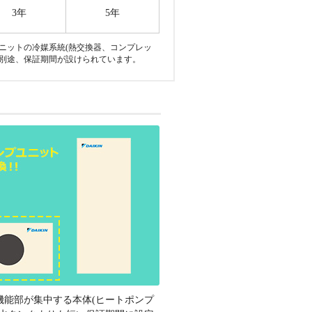
3年
5年
ニットの冷媒系統(熱交換器、コンプレッ
に別途、保証期間が設けられています。
貯湯
タンク
水熱
交換
器
からの
水漏れ
の
つまり
5年
3年
5年
3年
能部が集中する本体(ヒートポンプ
※3
5年