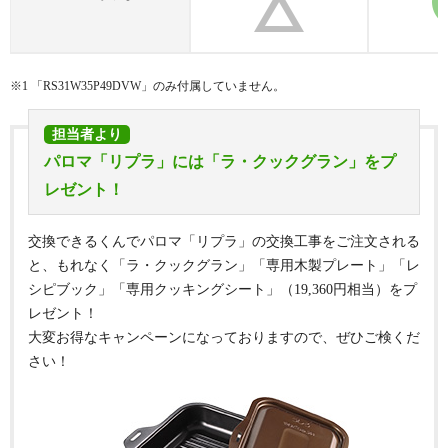
プレートパンL
ザ・ココット
※1 「
RS31W35P49DVW
」のみ付属していません。
波型プレートパンL
担当者より
パロマ「リプラ」には「ラ・クックグラン」をプ
レゼント！
交換できるくんでパロマ「リプラ」の交換工事をご注文される
油はねガードL
と、もれなく「ラ・クックグラン」「専用木製プレート」「レ
シピブック」「専用クッキングシート」（
19,360
円相当）をプ
レゼント！
大変お得なキャンペーンになっておりますので、ぜひご検くだ
キャセロールL
さい！