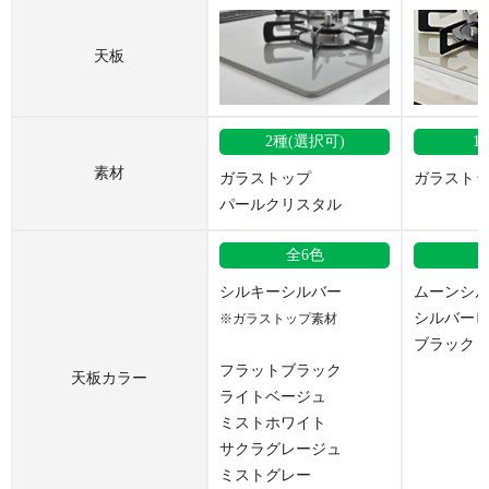
天板
2種(選択可)
1
素材
ガラストップ
ガラスト
パールクリスタル
全6色
シルキーシルバー
ムーンシ
シルバー
※ガラストップ素材
ブラック
フラットブラック
天板カラー
ライトベージュ
ミストホワイト
サクラグレージュ
ミストグレー