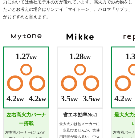
力においては他社モデルの方が優れています。高火力で炒め物をし
たいとお考えの場合はリンナイ「マイトーン」、パロマ「リプラ」
がおすすめと言えます。
1.27
1.28
1.3
kW
kW
4.2
4.2
3.5
3.5
4.2
kW
kW
kW
kW
kW
左右高火力バーナ
省エネ効率No.1
最大火力
ー搭載
い
最大火力は他メーカーに
一歩及びませんが、実使
左右両バーナーに4.2kW
左右両バーナーに
用時間が最も多い、中火