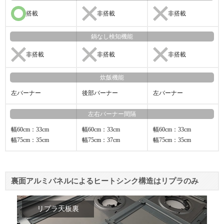
搭載
非搭載
非搭載
鍋なし
検知機能
非搭載
非搭載
非搭載
炊飯機能
左バーナー
後部バーナー
左バーナー
左右
バーナー間隔
幅60cm：33cm
幅60cm：33cm
幅60cm：33cm
幅75cm：35cm
幅75cm：37cm
幅75cm：35cm
裏面アルミパネルによるヒートシンク構造はリプラのみ
リプラ天板裏