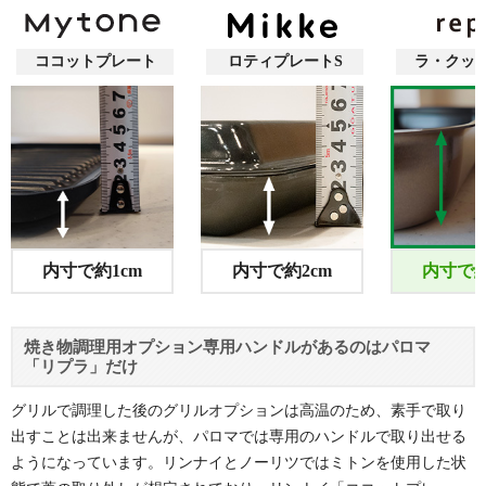
ココットプレート
ロティプレートS
ラ・クッ
内寸で約1cm
内寸で約2cm
内寸で約
焼き物調理用オプション専用ハンドルがあるのはパロマ
「リプラ」だけ
グリルで調理した後のグリルオプションは高温のため、素手で取り
出すことは出来ませんが、パロマでは専用のハンドルで取り出せる
ようになっています。リンナイとノーリツではミトンを使用した状