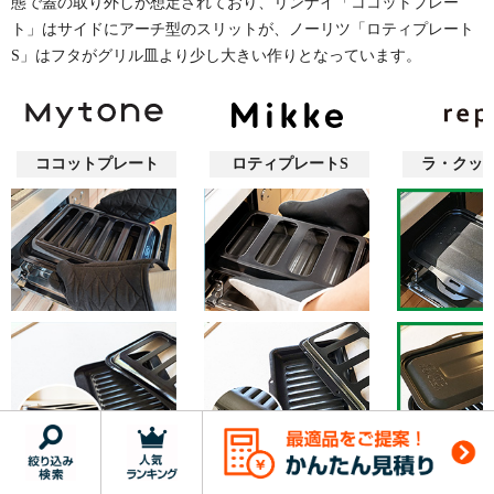
態で蓋の取り外しが想定されており、リンナイ「ココットプレー
ト」はサイドにアーチ型のスリットが、ノーリツ「ロティプレート
S」はフタがグリル皿より少し大きい作りとなっています。
ココットプレート
ロティプレートS
ラ・クッ
取り外しにはミト
取り外しにはミト
専用取っ