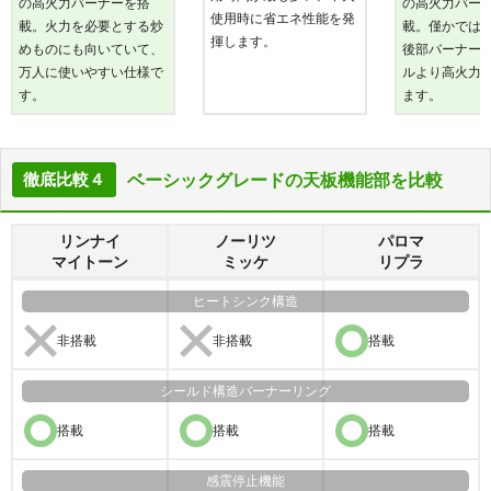
の高火力バーナーを搭
の高火力バー
使用時に省エネ性能を発
載。火力を必要とする炒
載。僅かでは
揮します。
めものにも向いていて、
後部バーナー
万人に使いやすい仕様で
ルより高火力
す。
ます。
ベーシックグレードの天板機能部を比較
徹底比較４
リンナイ
ノーリツ
パロマ
マイトーン
ミッケ
リプラ
ヒートシンク
構造
非搭載
非搭載
搭載
シールド構造
バーナーリング
搭載
搭載
搭載
感震
停止機能