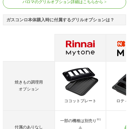
パロマのグリルオプション詳細はこちらから
ベーシックグレード
ベーシックグレード
ミドルグレー
ミドルグレ
ガスコンロ本体購入時に付属するグリルオプションは？
マイトーン
ミッケ
オル
該当シリーズ
該当シリーズ
クックボックス
ココットプレート
焼きもの調理用
オプション
ココットプレート
ロティ
ロティプレート
ココットプレート
ワイド
※1
一部の機種は別売り
付属のありなし