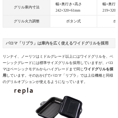
幅×奥行き×高さ
幅×奥行
グリル庫内寸法
242×320×61mm
219×320
グリル火力調整
ボタン式
ボ
パロマ「リプラ」は庫内を広く使えるワイドグリルを採用
リンナイ、ノーリツはミドルグレード以上にはワイドグリルを、ベ
ーシックグレードには標準サイズグリルを採用していますが、パロ
マはベーシックモデルからハイグレードまで同じ
ワイドグリルを採
用
しています。そのおかげでパロマ「リプラ」では上位機種と同様
のグリルオプションが使えるようになっています。