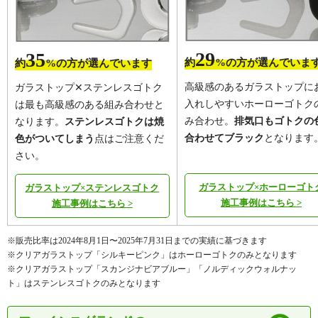
29
35
約
%の方が選んでいま
約
%の方が選んでいます
高級感のあるガラストップに
ガラストップ✕ステンレスゴトク
入れしやすいホーローゴトク
は最も高級感のある組み合わせと
み合わせ。
排気口もゴトクの
なります。
ステンレスゴトクは焼
合わせてブラック
となります
色がついてしまう
点はご注意くだ
さい。
ガラストップ×ホーローゴト
ガラストップ×ステンレスゴトク
施工事例はこちら >
施工事例はこちら >
※販売比率は2024年8月1日〜2025年7月31日までの実績に基づきます
※クリアガラストップ「シルキーピンク」はホーローゴトクのみとなります
※クリアガラストップ「スカンジナビアブルー」「ノルディックウォルナッ
ト」はステンレスゴトクのみとなります