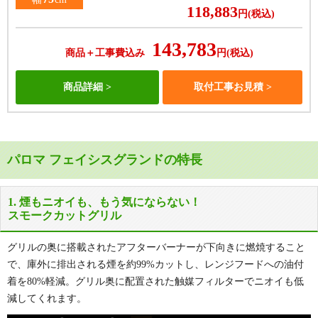
118,883
円(税込)
143,783
商品＋工事費込み
円(税込)
商品詳細
取付工事お見積
PD-893WS-U60GH
PD-893WS-U60CV
パロマ フェイシスグランドの特長
天板色：
天板色：
シャインシルバー
ティアラシルバー
1. 煙もニオイも、もう気にならない！
メーカー希望小売価格
メーカー希望小売価格
スモークカットグリル
274,340円(税込)
274,340円(税込)
59
59
%OFF
%OFF
グリルの奥に搭載されたアフターバーナーが下向きに燃焼すること
60
60
幅
cm
幅
cm
で、庫外に排出される煙を約99%カットし、レンジフードへの油付
112,479
112,479
円(税込)
円(税込)
着を80%軽減。グリル奥に配置された触媒フィルターでニオイも低
減してくれます。
137,379
137,379
商品＋工事費込み
商品＋工事費込み
円(税込)
円(税込)