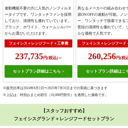
連動機能不要の方に人気のノンフィルタ
異なるメーカーの組み合わせ
ータイプです。ワンタッチファンを採用
源ON/OFFの連動が可能。ノ
しており、清掃性も優れていています。
ー、ワンタッチで脱着できる
ブラック、ホワイト、ウォームシルバー
普段の清掃性も優れていて、
からお選びいただけます。
ルな価格で人気です。
フェイシス＋レンジフード＋工事費
フェイシス＋レンジフード
237,735
260,256
円(税込)～
円(税
セットプラン詳細はこちら
セットプラン詳細はこ
※販売比率は2024年8月1日〜2025年7月31日までの実績に基づきます
※上記は、特別おまとめ割引（10,000円割引）を適用した価格です。
【スタッフおすすめ】
フェイシスグランド＋レンジフードセットプラン