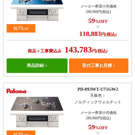
メーカー希望小売価格
289,960円(税込)
59
%OFF
75
幅
cm
118,883
円(税込)
143,783
商品＋工事費込み
円(税込)
商品詳細
取付工事お見積
PD-893WT-U75GW2
天板色：
ノルディックウォルナット
メーカー希望小売価格
289,960円(税込)
59
%OFF
75
幅
cm