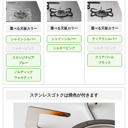
60
幅
cm
オーブン接続可
112,479
円(税込)
137,379
商品＋工事費込み
円(税込)
選べる天板カラー
選べる天板カラー
選べる天板カラー
シャインシルバー
ティアラシルバー
シャインシルバー
商品詳細
取付工事お見積
シルキーピンク
シルキーピンク
シルキーピンク
クリアパール
スカンジナビア
PD-893WS-75GH
ブラック
ブルー
天板色：
ノルディック
シャインシルバー
ウォルナット
メーカー希望小売価格
280,500円(税込)
ステンレスゴトクは焼色が付きます
59
%OFF
75
幅
cm
オーブン接続可
115,005
円(税込)
139,905
商品＋工事費込み
円(税込)