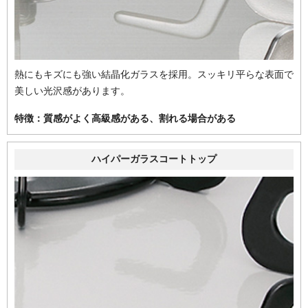
PD-893WS-U75GH
PD-893WS-U75CV
天板色：
天板色：
シャインシルバー
ティアラシルバー
メーカー希望小売価格
メーカー希望小売価格
熱にもキズにも強い結晶化ガラスを採用。スッキリ平らな表面で
280,500円(税込)
280,500円(税込)
美しい光沢感があります。
59
59
%OFF
%OFF
75
75
幅
cm
特徴：質感がよく高級感がある、割れる場合がある
幅
cm
115,005
115,005
円(税込)
円(税込)
ハイパーガラスコートトップ
139,905
139,905
商品＋工事費込み
商品＋工事費込み
円(税込)
円(税込)
商品詳細
商品詳細
取付工事お見積
取付工事お見積
PD-893WS-U75CK
PD-893WS-U75GP
天板色：
天板色：
クリアパールブラック
シルキーピンク