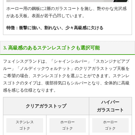
メーカー希望小売価格
メーカー希望小売価格
280,500円(税込)
280,500円(税込)
ホーロー用の鋼板に2層のガラスコートを施し、艶やかな光沢感
59
59
がある天板。表面が若干凸凹しています。
%OFF
%OFF
75
75
幅
cm
幅
cm
115,005
115,005
特徴：衝撃に強い、割れない、少々高級感に欠ける
円(税込)
円(税込)
139,905
139,905
商品＋工事費込み
商品＋工事費込み
円(税込)
円(税込)
3. 高級感のあるステンレスゴトクも選択可能
商品詳細
商品詳細
取付工事お見積
取付工事お見積
フェイシスグランドは、「シャインシルバー」「スカンジナビアブ
ルー」「ノルディックウォルナット」のクリアガラストップ天板を
ご希望の場合、ステンレスゴトクを選ぶことができます。ステンレ
スゴトクのタイプは、後部排気口もシルバーとなり、全体的に高級
感を感じる仕様となります。
PD-893WS-60GH
天板色：
ハイパー
クリアガラストップ
シャインシルバー
ガラスコート
メーカー希望小売価格
ステンレス
ホーロー
ホーロー
274,340円(税込)
ゴトク
ゴトク
ゴトク
59
%OFF