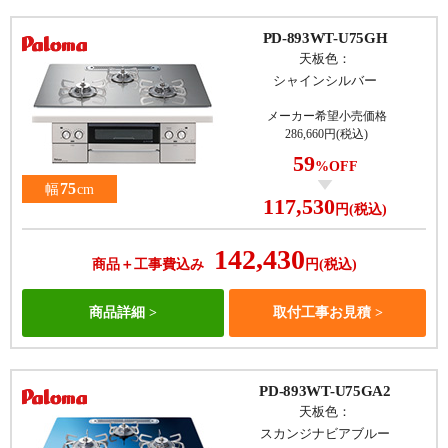
PD-893WT-U75GH
天板色：
シャインシルバー
メーカー希望小売価格
286,660円(税込)
59
%OFF
75
幅
cm
117,530
円(税込)
142,430
商品＋工事費込み
円(税込)
商品詳細
取付工事お見積
PD-893WT-U75GA2
天板色：
スカンジナビアブルー