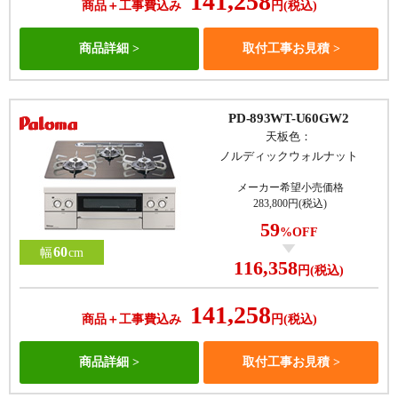
141,258
商品＋工事費込み
円(税込)
商品詳細
取付工事お見積
PD-893WT-U60GW2
天板色：
ノルディックウォルナット
メーカー希望小売価格
283,800円(税込)
59
%OFF
60
幅
cm
116,358
円(税込)
141,258
商品＋工事費込み
円(税込)
商品詳細
取付工事お見積