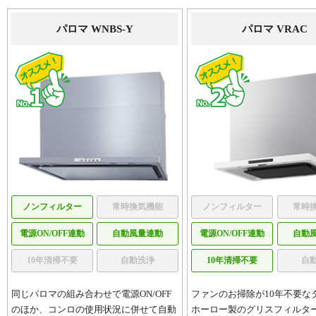
パロマ WNBS-Y
パロマ VRAC
ノンフィルター
常時換気機能
ノンフィルター
常時
電源ON/OFF連動
自動風量連動
電源ON/OFF連動
自動
10年清掃不要
自動洗浄
10年清掃不要
自
同じパロマの組み合わせで電源ON/OFF
ファンのお掃除が10年不要な
のほか、コンロの使用状況に併せて自動
ホーロー製のグリスフィルタ