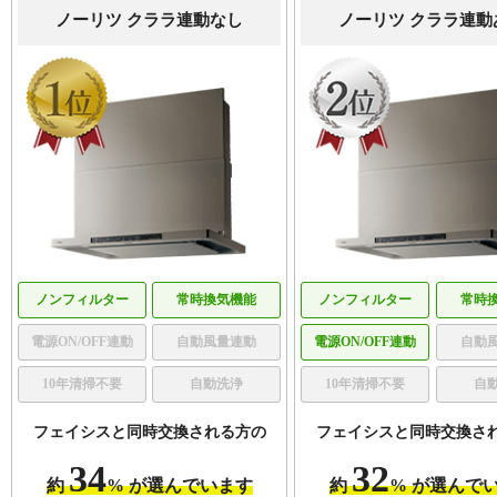
ノーリツ クララ連動なし
ノーリツ クララ連動
ノンフィルター
常時換気機能
ノンフィルター
常時
電源ON/OFF連動
自動風量連動
電源ON/OFF連動
自動
10年清掃不要
自動洗浄
10年清掃不要
自
フェイシスと同時交換される方の
フェイシスと同時交換さ
34
32
約
% が選んでいます
約
% が選んで