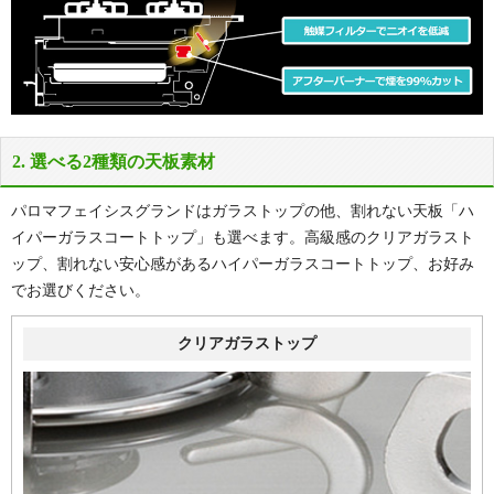
商品詳細
商品詳細
取付工事お見積
取付工事お見積
PD-893WS-U60CK
PD-893WS-U60GP
天板色：
天板色：
2. 選べる2種類の天板素材
クリアパールブラック
シルキーピンク
パロマフェイシスグランドはガラストップの他、割れない天板「ハ
メーカー希望小売価格
メーカー希望小売価格
274,340円(税込)
274,340円(税込)
イパーガラスコートトップ」も選べます。高級感のクリアガラスト
59
59
ップ、割れない安心感があるハイパーガラスコートトップ、お好み
%OFF
%OFF
でお選びください。
60
60
幅
cm
幅
cm
112,479
112,479
円(税込)
円(税込)
クリアガラストップ
137,379
137,379
商品＋工事費込み
商品＋工事費込み
円(税込)
円(税込)
商品詳細
商品詳細
取付工事お見積
取付工事お見積