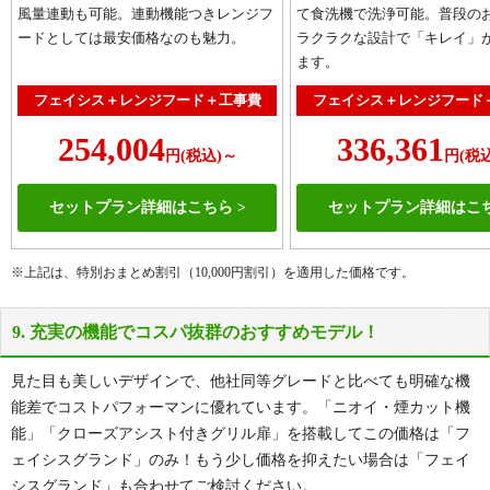
風量連動も可能。連動機能つきレンジフ
て食洗機で洗浄可能。普段の
ードとしては最安価格なのも魅力。
ラクラクな設計で「キレイ」
ます。
フェイシス＋レンジフード＋工事費
フェイシス＋レンジフード
254,004
336,361
円(税込)～
円(税
セットプラン詳細はこちら
セットプラン詳細はこ
※上記は、特別おまとめ割引（10,000円割引）を適用した価格です。
9. 充実の機能でコスパ抜群のおすすめモデル！
見た目も美しいデザインで、他社同等グレードと比べても明確な機
能差でコストパフォーマンに優れています。「ニオイ・煙カット機
能」「クローズアシスト付きグリル扉」を搭載してこの価格は「フ
ェイシスグランド」のみ！もう少し価格を抑えたい場合は「フェイ
シスグランド」も合わせてご検討ください。