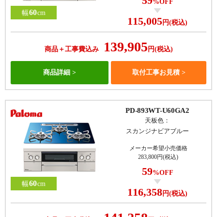
59
%OFF
60
幅
cm
115,005
円(税込)
139,905
商品＋工事費込み
円(税込)
商品詳細
取付工事お見積
PD-893WT-U60GA2
天板色：
スカンジナビアブルー
メーカー希望小売価格
283,800円(税込)
59
%OFF
60
幅
cm
116,358
円(税込)