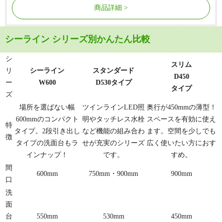
商品詳細
シーライン シリーズ別かんたん比較
シ
スリム
リ
シーライン
スタンダード
D450
ー
W600
D530タイプ
タイプ
ズ
場所を選ばない幅
ツインラインLED照
奥行が450mmの薄型！
600mmのコンパクト
明やタッチレス水栓
スペースを有効に使え
特
タイプ。2段引き出し
など機能の組み合わ
ます。空間を少しでも
徴
タイプの洗面台もラ
せが充実のシリーズ
広く使いたい方におす
インナップ！
です。
すめ。
間
600mm
750mm・900mm
900mm
口
洗
面
台
550mm
530mm
450mm