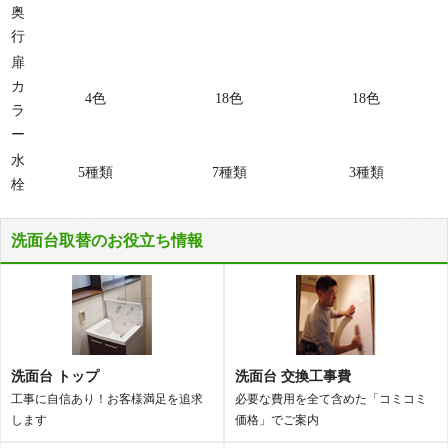
奥
行
扉
カ
4色
18色
18色
ラ
ー
水
5種類
7種類
3種類
栓
洗面台取替のお役立ち情報
洗面台 トップ
洗面台 交換工事費
工事に自信あり！お客様満足を追求
必要な費用を全て含めた「コミコミ
します
価格」でご案内