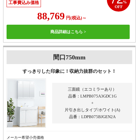
%
工事費込み価格
OFF
88,769
円
(税込)
～
商品詳細はこちら >
間口750mm
すっきりした印象に！
収納力抜群のセット！
三面鏡（エコミラーあり）
品番：LMPB075A3GDC1G
+
片引き出しタイプ/ホワイト(A)
品番：LDPB075BJGEN2A
メーカー希望小売価格