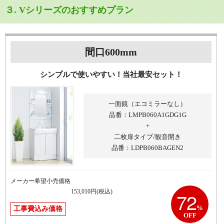
３. Vシリーズのおすすめプラン
間口600mm
シンプルで使いやすい！
当社最安セット！
一面鏡（エコミラーなし）
品番：LMPB060A1GDG1G
+
二枚扉タイプ/観音開き
品番：LDPB060BAGEN2
メーカー希望小売価格
153,010
円(税込)
72
%
工事費込み価格
OFF