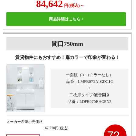
84,642
円
(税込)
～
商品詳細はこちら >
間口750mm
賃貸物件にもおすすめ！
扉カラーで印象が変わる！
一面鏡（エコミラーなし）
品番：LMPB075A1GDG1G
+
二枚扉タイプ/観音開き
品番：LDPB075BAGEN2
メーカー希望小売価格
167,750
円(税込)
72