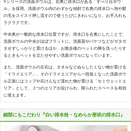
Vシリーズの洗面ボウルは、右奥に排水口がある「すべり台ボウ
ル」を採用。洗面ボウル内のわずかな傾斜で右奥の排水口へ泡や髪
の毛をスイスイ押し流すので使うたびにきれいになり、お手入れも
ラクラクです。
中央奥が一般的な排水口位置ですが、排水口を右奥にしたことで、
洗面ボウルの中央がほぼフラットに。洗面器やバケツなどがガタガ
タせずしっかりと置けるほか、お散歩後のペットの脚を洗ったりす
るときもペットを立たせやすい洗面ボウルになっています。
また、洗面ボウルの左右は、タオルなどぬらしたくない物が置ける
「ドライエリア」、そのドライエリアから一段低くなった洗面ボウ
ル正面にはコップや石けんなど濡れた物が置ける「セミウェットエ
リア」として、２つのエリアが設けられ、限られたスペースを有効
に使えます。
細部にもこだわり『白い排水栓・なめらか形状の排水口』