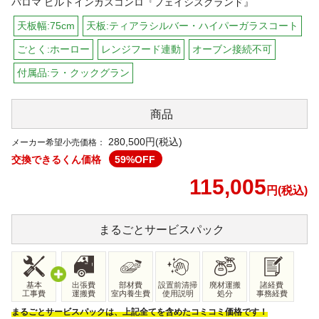
パロマ ビルトインガスコンロ『フェイシスグランド』
天板幅:75cm
天板:ティアラシルバー・ハイパーガラスコート
ごとく:ホーロー
レンジフード連動
オーブン接続不可
付属品:ラ・クックグラン
商品
280,500円(税込)
メーカー希望小売価格：
交換できるくん価格
59
%OFF
115,005
円(税込)
まるごと
サービスパック
基本
出張費
部材費
設置前清掃
廃材運搬
諸経費
工事費
運搬費
室内養生費
使用説明
処分
事務経費
まるごとサービスパックは、上記全てを含めたコミコミ価格です！