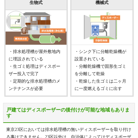
生物式
機械式
・排水処理槽が屋外敷地内
・シンク下に分離乾燥機が
に埋設されている
設置されている
・生ゴミ処理はディスポー
・分離乾燥機で固形生ゴミ
ザー投入で完了
を分離して乾燥
・定期的な排水処理槽のメ
・乾燥した生ゴミは二ヶ月
ンテナンスが必要
に一度燃えるゴミに出す
戸建てはディスポーザーの後付けが可能な地域もありま
す
東京23区においては排水処理槽の無いディスポーザーを取り付け
る事はできません。23区以外は、自治体によってはディスポーザ