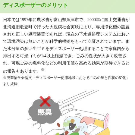
ディスポーザーのメリット
日本では1997年に農水省が富山県魚津市で、2000年に国土交通省が
北海道旧歌登町で行った大規模社会実験により、専用浄化槽の設置
された正しい処理装置であれば、現在の下水道処理システムにおい
て環境汚染は無いことが科学的根拠をもって立証されています。ま
た水分量の多い生ゴミをディスポーザー処理することで家庭内から
排出する可燃ゴミが1/4以上軽減でき、ごみの性状が大きく改善さ
れ、可燃ごみの燃料化などの利用価値を高める効果が期待できると
※
の報告もあります。
※廃棄物学会論文「ディスポーザー使用地域におけるごみの量と性状の変化」
より抜粋