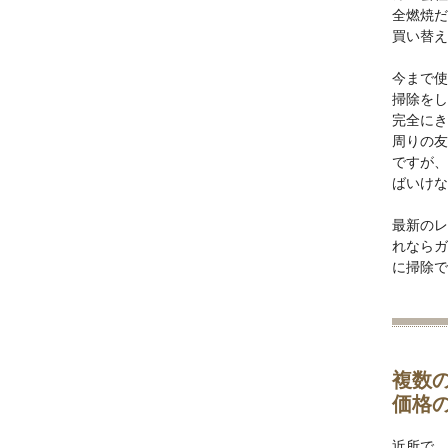
全燃焼だ
買い替え
今まで使
掃除をし
完全にき
周りの友
ですが、
ばいけな
最新のレ
れならガ
に掃除で
複数
価格
近所で、