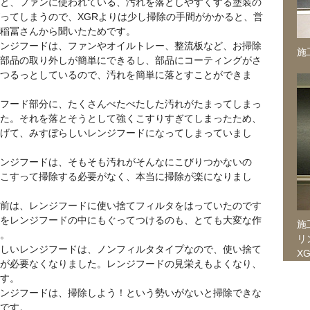
と、ファンに使われている、汚れを落としやすくする塗装の
ってしまうので、XGRよりは少し掃除の手間がかかると、営
稲冨さんから聞いたためです。
ンジフードは、ファンやオイルトレー、整流板など、お掃除
施
部品の取り外しが簡単にできるし、部品にコーティングがさ
つるっとしているので、汚れを簡単に落とすことができま
フード部分に、たくさんべたべたした汚れがたまってしまっ
た。それを落とそうとして強くこすりすぎてしまったため、
げて、みすぼらしいレンジフードになってしまっていまし
ンジフードは、そもそも汚れがそんなにこびりつかないの
こすって掃除する必要がなく、本当に掃除が楽になりまし
前は、レンジフードに使い捨てフィルタをはっていたのです
をレンジフードの中にもぐってつけるのも、とても大変な作
施
。
リ
しいレンジフードは、ノンフィルタタイプなので、使い捨て
XG
が必要なくなりました。レンジフードの見栄えもよくなり、
す。
ンジフードは、掃除しよう！という勢いがないと掃除できな
です。