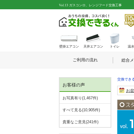
Vol.13 ガスコンロ、レンジフード交換工事
壁掛エアコン
天井エアコン
トイレ
温
ご利用の流れ
総合メ
交換できる
お客様の声
お
お写真有り(1,467件)
すべて見る(10,905件)
貴重なご意見(241件)