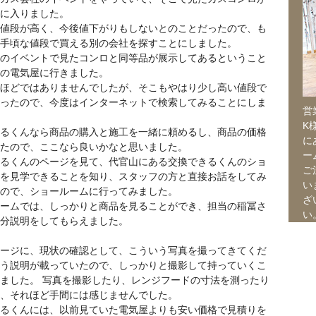
に入りました。
値段が高く、今後値下がりもしないとのことだったので、も
手頃な値段で買える別の会社を探すことにしました。
のイベントで見たコンロと同等品が展示してあるということ
の電気屋に行きました。
ほどではありませんでしたが、そこもやはり少し高い値段で
ったので、今度はインターネットで検索してみることにしま
営
K
るくんなら商品の購入と施工を一緒に頼めるし、商品の価格
に
たので、ここなら良いかなと思いました。
ー
るくんのページを見て、代官山にある交換できるくんのショ
ご
を見学できることを知り、スタッフの方と直接お話をしてみ
い
ので、ショールームに行ってみました。
ざ
ームでは、しっかりと商品を見ることができ、担当の稲冨さ
い
分説明をしてもらえました。
ージに、現状の確認として、こういう写真を撮ってきてくだ
う説明が載っていたので、しっかりと撮影して持っていくこ
ました。 写真を撮影したり、レンジフードの寸法を測ったり
、それほど手間には感じませんでした。
るくんには、以前見ていた電気屋よりも安い価格で見積りを