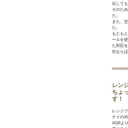
出しても
そのため
た。
また、交
た。
もともと
ールを使
た対応を
社ならば
レン
ちょ
す！
レンジフ
ナイのX
XGRよ