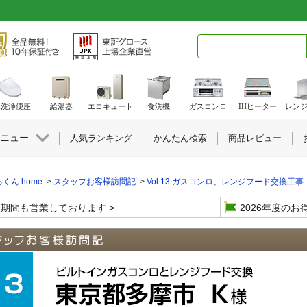
検索キーワード入力
水洗浄便座
給湯器
エコキュート
食洗機
ガスコンロ
IHヒーター
レン
ニュー
人気ランキング
かんたん検索
商品レビュー
くん home
スタッフお客様訪問記
Vol.13 ガスコンロ、レンジフード交換工事
盆期間も営業しております
2026年度の