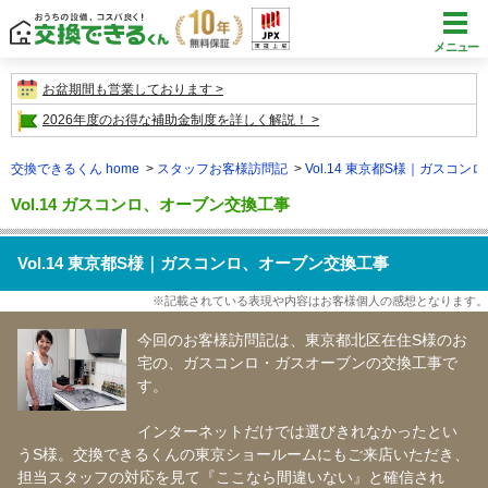
メニュー
お盆期間も営業しております
2026年度のお得な補助金制度を詳しく解説！
交換できるくん home
スタッフお客様訪問記
Vol.14 東京都S様｜ガスコ
Vol.14 ガスコンロ、オーブン交換工事
Vol.14 東京都S様｜ガスコンロ、オーブン交換工事
※記載されている表現や内容はお客様個人の感想となります。
今回のお客様訪問記は、東京都北区在住S様のお
宅の、ガスコンロ・ガスオーブンの交換工事で
す。
インターネットだけでは選びきれなかったとい
うS様。交換できるくんの東京ショールームにもご来店いただき、
担当スタッフの対応を見て『ここなら間違いない』と確信され