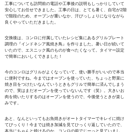
工事についても訪問前の電話や工事後の説明もしっかりしていて
安心してお任せできました。工事の日は、とても暑く、自宅が2階
で階段のため、オーブンが重いなか、汗びっしょりになりながら
良くやっていただきました。
交換後は、コンロに付属していたレシピ集にあるグリルプレート
調理の『インドネシア風焼き鳥』を作りました。暑い日が続いて
いたので、エスニック風のものが食べたくなって。タイマー設定
で簡単においしくできました！
今のコンロはグリルがよくなっていて、使い勝手がいいので本当
に便利ですね。今まではオーブンを使っていた、ちょっと野菜に
焼き目をつけたいなんていうときもグリルで簡単に済んでしまう
ので、実はまだオーブンを使っていないんです（笑）。大きいお
肉を焼いたりするのはオーブンを使うので、今後使うときが楽し
みです。
あと、なんといってもお魚焼きがオートタイマーでキレイに焼け
てびっくり！今までは焼き加減を見てひっくり返していたので、
本当にちゃんと焼けるのか、コンロの前でじーっと見ていまし