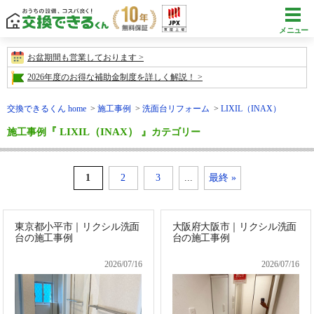
メニュー
お盆期間も営業しております
2026年度のお得な補助金制度を詳しく解説！
交換できるくん home
施工事例
洗面台リフォーム
LIXIL（INAX）
『 LIXIL（INAX） 』
施工事例
カテゴリー
1
2
3
...
最終 »
東京都小平市｜リクシル洗面
大阪府大阪市｜リクシル洗面
台の施工事例
台の施工事例
2026/07/16
2026/07/16