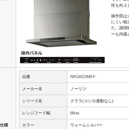
性も向上
操作部は
にくい独
た、調理
ーも内蔵
品番
NFG6S25MSV
メーカー名
ノーリツ
シリーズ名
クララ(コンロ連動なし)
レンジフード幅
60cm
仕様
カラー
ウォームシルバー