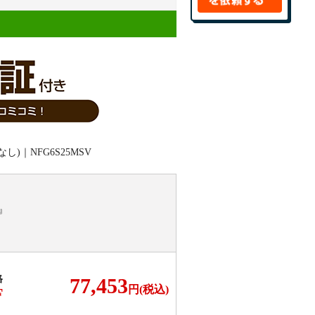
』
格
77,453
円(税込)
F