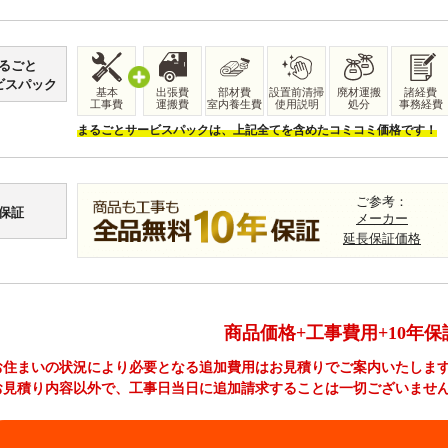
るごと
ビスパック
基本
出張費
部材費
設置前清掃
廃材運搬
諸経費
工事費
運搬費
室内養生費
使用説明
処分
事務経費
まるごとサービスパックは、上記全てを含めたコミコミ価格です！
ご参考：
保証
メーカー
延長保証価格
商品価格+工事費用+10年保
お住まいの状況により必要となる追加費用はお見積りでご案内いたしま
お見積り内容以外で、工事日当日に追加請求することは一切ございませ
工事費やオプション費などの詳細はこちら >