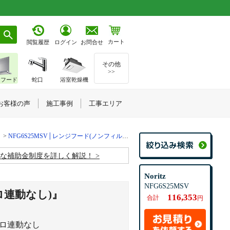
カート
お問合せ
閲覧履歴
ログイン
その他
>>
ジフード
蛇口
浴室乾燥機
お客様の声
施工事例
工事エリア
NFG6S25MSV│レンジフード(ノンフィルター・スリム型)『クララ(コンロ連動なし)』
お得な補助金制度を詳しく解説！
Noritz
NFG6S25MSV
ロ連動なし)』
116,353
合計
円
ンロ連動なし