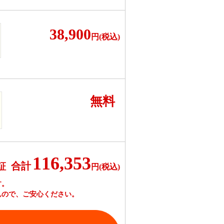
38,900
円(税込)
無料
116,353
合計
証
円(税込)
す。
んので、ご安心ください。