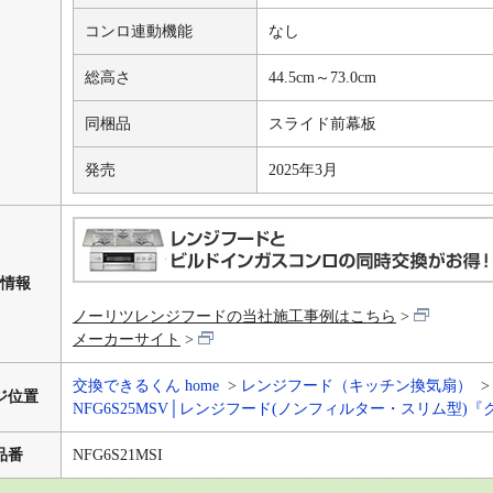
コンロ連動機能
なし
総高さ
44.5cm～73.0cm
同梱品
スライド前幕板
発売
2025年3月
情報
ノーリツレンジフードの当社施工事例はこちら
メーカーサイト
交換できるくん home
レンジフード（キッチン換気扇）
ジ位置
NFG6S25MSV│レンジフード(ノンフィルター・スリム型)『
品番
NFG6S21MSI