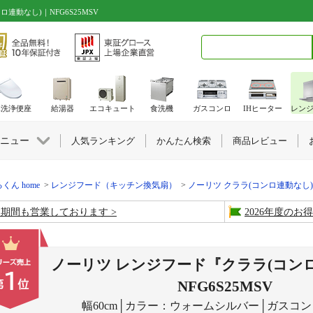
連動なし)｜NFG6S25MSV
検索キーワード入力
水洗浄便座
給湯器
エコキュート
食洗機
ガスコンロ
IHヒーター
レン
ニュー
人気ランキング
かんたん検索
商品レビュー
くん home
レンジフード（キッチン換気扇）
ノーリツ クララ(コンロ連動なし)
盆期間も営業しております
2026年度の
ノーリツ レンジフード『クララ(コン
NFG6S25MSV
幅60cm│カラー：ウォームシルバー│ガスコ