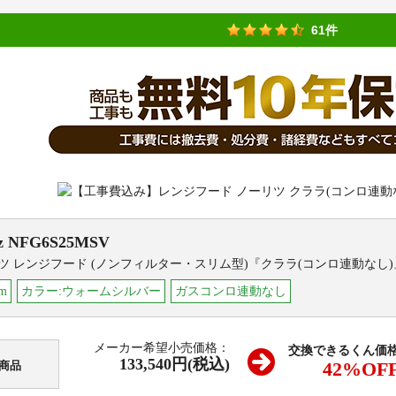
61件
z
NFG6S25MSV
ツ レンジフード (ノンフィルター・スリム型)『クララ(コンロ連動なし)
m
カラー:ウォームシルバー
ガスコンロ連動なし
メーカー希望小売価格：
交換できるくん価
133,540円(税込)
42
%OF
商品