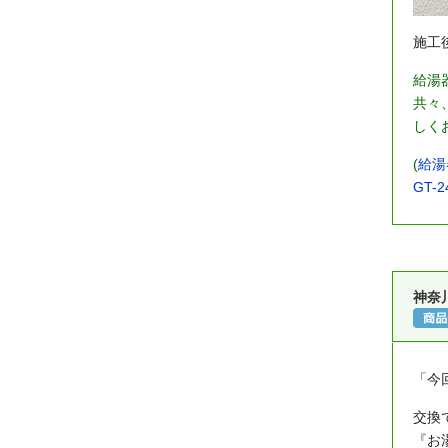
施工
給湯
共々
しく
(
給湯
GT-2
神奈
「今
交換
『お