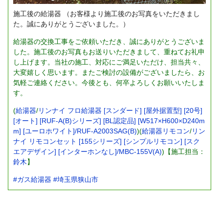
施工後の給湯器
（お客様より施工後のお写真をいただきまし
た。誠にありがとうございました。）
給湯器の交換工事をご依頼いただき、誠にありがとうございま
した。施工後のお写真もお送りいただきまして、重ねてお礼申
し上げます。当社の施工、対応にご満足いただけ、担当共々、
大変嬉しく思います。またご検討の設備がございましたら、お
気軽ご連絡ください。今後とも、何卒よろしくお願いいたしま
す。
(
給湯器
/
リンナイ フロ給湯器 [スンダード] [屋外据置型] [20号]
[オート] [RUF-A(B)シリーズ] [BL認定品] [W517×H600×D240m
m] [ユーロホワイト]/RUF-A2003SAG(B)
)(
給湯器リモコン
/
リン
ナイ リモコンセット [155シリーズ] [シンプルリモコン] [スク
エアデザイン] [インターホンなし]/MBC-155V(A)
)【施工担当：
鈴木
】
#ガス給湯器
#埼玉県狭山市