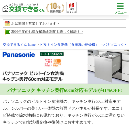
メニュー
お盆期間も営業しております
2026年度のお得な補助金制度を詳しく解説！
交換できるくん home
ビルトイン食洗機（食器洗い乾燥機）
パナソニックビ
パナソニック キッチン奥行60cm対応モデルが
41
%OFF!
パナソニックのビルトイン食洗機の、キッチン奥行60cm対応モデ
ル。シルバーの美しい一体型の前面ドアパネルが特長です。エコナ
ビ搭載で節水性能にも優れており、キッチン奥行が65cmに満たない
キッチンでの食洗機交換や後付けにおすすめです。