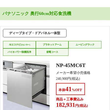
パナソニック 奥行60cm対応食洗機
ディープタイプ・ドアパネル一体型
AIエコナビ
プラネットアーム
ムービングラック
(2センサー)
バイオパワー除菌洗浄
節電コース
NP-45MC6T
メーカー希望小売価格
240,900
円(税込)
41
本体
%OFF
商品＋工事費込み
182,931
円(税込)