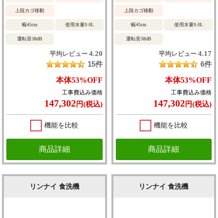
上段カゴ移動
上段カゴ移動
幅45cm
使用水量9.0L
幅45cm
使用水量9.0L
運転音38dB
運転音38dB
4.20
4.17
平均レビュー
平均レビュー
15件
6件
本体
53%
OFF
本体
53%
OFF
工事費込み価格
工事費込み価格
147,302
147,302
円(税込)
円(税込)
機能を比較
機能を比較
商品詳細
商品詳細
リンナイ 食洗機
リンナイ 食洗機