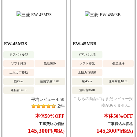
EW-45M3S
EW-45M3B
ドアパネル型
ドアパネル型
ソフト排気
低温洗浄
ソフト排気
低温洗浄
上段カゴ移動
上段カゴ移動
幅45cm
使用水量10.0L
幅45cm
使用水量10.0L
運転音36dB
運転音36dB
こちらの商品にはまだレビュー投
4.50
平均レビュー
稿がありません。
2件
本体
50%
OFF
本体
50%
OFF
工事費込み価格
工事費込み価格
145,300
145,300
円(税込)
円(税込)