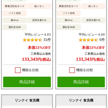
酵素活性化モード
銀イオン
酵素活性化モード
銀イオン
ソフト排気
ソフト排気
幅45cm
使用水量9.0L
幅45cm
使用水量9.0L
運転音38dB
運転音38dB
4.03
4.60
平均レビュー
平均レビュー
31件
5件
本体
53%
OFF
本体
53%
OFF
工事費込み価格
工事費込み価格
133,343
133,343
円(税込)
円(税込)
機能を比較
機能を比較
商品詳細
商品詳細
リンナイ 食洗機
リンナイ 食洗機