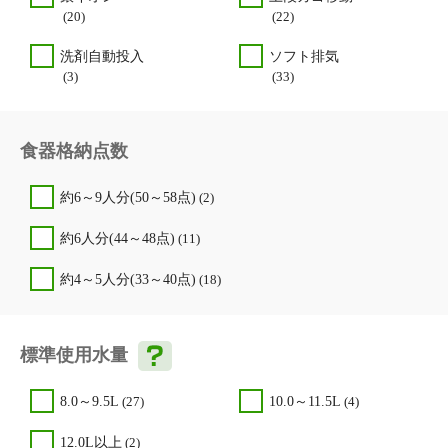
(20)
(22)
洗剤自動投入
ソフト排気
(3)
(33)
食器格納点数
約6～9人分(50～58点)
(2)
約6人分(44～48点)
(11)
約4～5人分(33～40点)
(18)
標準使用水量
8.0～9.5L
(27)
10.0～11.5L
(4)
12.0L以上
(2)