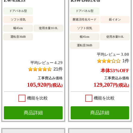
EW-45R3S
RSW-D401A-B
ドアパネル型
ドアパネル型
ソフト排気
酵素活性化モード
銀イオン
幅45cm
使用水量10.0L
ソフト排気
運転音36dB
幅45cm
使用水量9.0L
運転音38dB
3.00
平均レビュー
1件
4.29
平均レビュー
21件
本体
53%
OFF
工事費込み価格
工事費込み価格
105,920
129,207
円(税込)
円(税込)
機能を比較
機能を比較
商品詳細
商品詳細