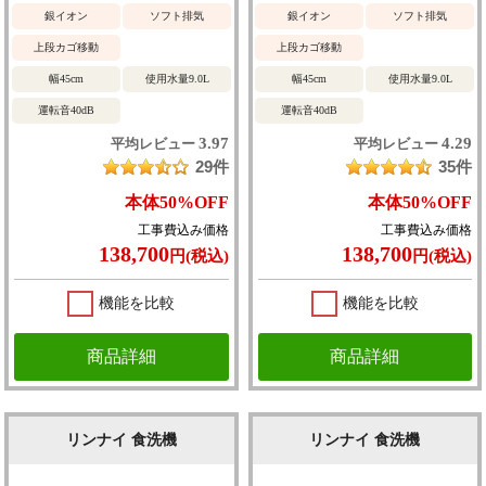
銀イオン
ソフト排気
銀イオン
ソフト排気
上段カゴ移動
上段カゴ移動
幅45cm
使用水量9.0L
幅45cm
使用水量9.0L
運転音40dB
運転音40dB
3.97
4.29
平均レビュー
平均レビュー
29件
35件
本体
50%
OFF
本体
50%
OFF
工事費込み価格
工事費込み価格
138,700
138,700
円(税込)
円(税込)
機能を比較
機能を比較
商品詳細
商品詳細
リンナイ 食洗機
リンナイ 食洗機