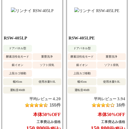
RSW-405LP
RSW-405LPE
ドアパネル型
ドアパネル型
酵素活性化モード
重曹洗浄
酵素活性化モード
重曹洗浄
銀イオン
ソフト排気
銀イオン
ソフト排気
上段カゴ移動
上段カゴ移動
幅45cm
使用水量9.0L
幅45cm
使用水量9.0L
運転音40dB
運転音40dB
4.20
3.94
平均レビュー
平均レビュー
155件
16件
本体
50%
OFF
本体
50%
OFF
工事費込み価格
工事費込み価格
150,800
150,800
円(税込)
円(税込)