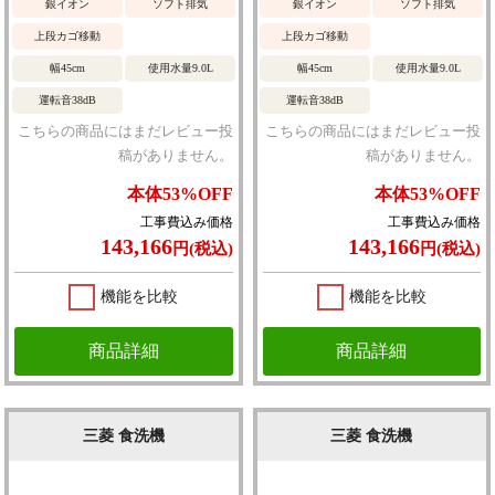
銀イオン
ソフト排気
銀イオン
ソフト排気
上段カゴ移動
上段カゴ移動
幅45cm
使用水量9.0L
幅45cm
使用水量9.0L
運転音38dB
運転音38dB
こちらの商品にはまだレビュー投
こちらの商品にはまだレビュー投
稿がありません。
稿がありません。
本体
53%
OFF
本体
53%
OFF
工事費込み価格
工事費込み価格
143,166
143,166
円(税込)
円(税込)
機能を比較
機能を比較
商品詳細
商品詳細
三菱 食洗機
三菱 食洗機