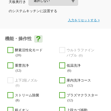
天板奥行き
のシステムキッチンに設置する
入力をリセットする
機能・操作性
酵素活性化モード
ウルトラファイン
(20)
バブル
(0)
重曹洗浄
低温洗浄
(12)
(6)
上下2段ノズル
庫内洗浄コース
(0)
(12)
ストリーム除菌
プラズマクラスター
(8)
(12)
銀イオン
上段カゴ移動