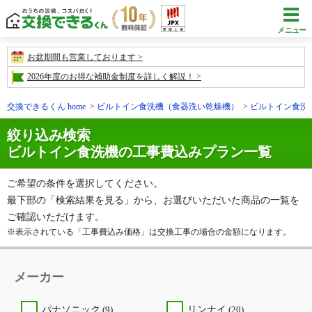
メニュー
お盆期間も営業しております
2026年度のお得な補助金制度を詳しく解説！
交換できるくん home
ビルトイン食洗機（食器洗い乾燥機）
ビルトイン食洗
絞り込み検索
ビルトイン食洗機の工事費込みプラン一覧
ご希望の条件を選択してください。
最下部の「検索結果を見る」から、お選びいただいた商品の一覧を
ご確認いただけます。
※表示されている「工事費込み価格」は交換工事の場合の金額になります。
メーカー
パナソニック
(9)
リンナイ
(20)