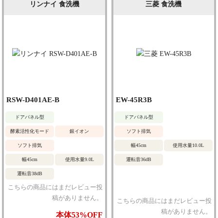
リンナイ 食洗機
三菱 食洗機
RSW-D401AE-B
EW-45R3B
ドアパネル型
ドアパネル型
酵素活性化モード
銀イオン
ソフト排気
ソフト排気
幅45cm
使用水量10.0L
幅45cm
使用水量9.0L
運転音36dB
運転音38dB
こちらの商品にはまだレビュー投
稿がありません。
こちらの商品にはまだレビュー投
稿がありません。
本体
53%
OFF