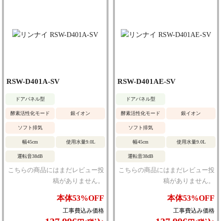
RSW-D401A-SV
RSW-D401AE-SV
ドアパネル型
ドアパネル型
酵素活性化モード
銀イオン
酵素活性化モード
銀イオン
ソフト排気
ソフト排気
幅45cm
使用水量9.0L
幅45cm
使用水量9.0L
運転音38dB
運転音38dB
こちらの商品にはまだレビュー投
こちらの商品にはまだレビュー投
稿がありません。
稿がありません。
本体
53%
OFF
本体
53%
OFF
工事費込み価格
工事費込み価格