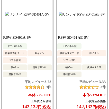
RSW-SD401A-SV
RSW-SD401AE-SV
ドアパネル型
ドアパネル型
酵素活性化モード
銀イオン
酵素活性化モード
銀イオン
ソフト排気
ソフト排気
幅45cm
使用水量9.0L
幅45cm
使用水量9.0L
運転音38dB
運転音38dB
3.78
3.33
平均レビュー
平均レビュー
9件
3件
本体
53%
OFF
本体
53%
OFF
工事費込み価格
工事費込み価格
142,132
142,132
円(税込)
円(税込)