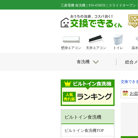
三菱電機 食洗機｜EW-45M3S｜スライドオープン
壁掛エアコン
天井エアコン
トイレ
温
食洗機
総合メ
交換できる
お
ビルトイン食洗機
ビルトイン食洗機TOP