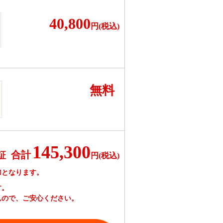
40,800
円(税込)
無料
145,300
合計
証
円(税込)
加となります。
す。
んので、ご安心ください。