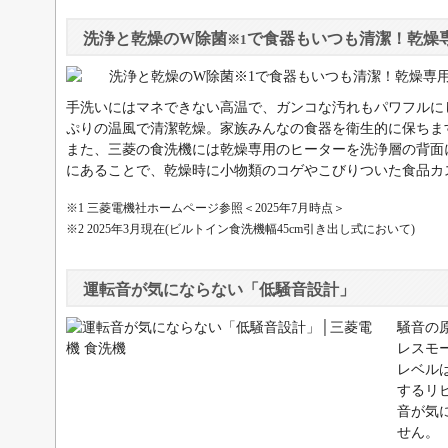
洗浄と乾燥のW除菌
で食器もいつも清潔！乾燥
※1
手洗いにはマネできない高温で、ガンコな汚れもパワフルに
ぷりの温風で清潔乾燥。家族みんなの食器を衛生的に保ちま
また、三菱の食洗機には乾燥専用のヒーターを洗浄層の背面
にあることで、乾燥時に小物類のコゲやこびりついた食品カ
※1 三菱電機社ホームページ参照＜2025年7月時点＞
※2 2025年3月現在(ビルトイン食洗機幅45cm引き出し式において)
運転音が気にならない「低騒音設計」
騒音の
レスモ
レベルは
するリ
音が気
せん。