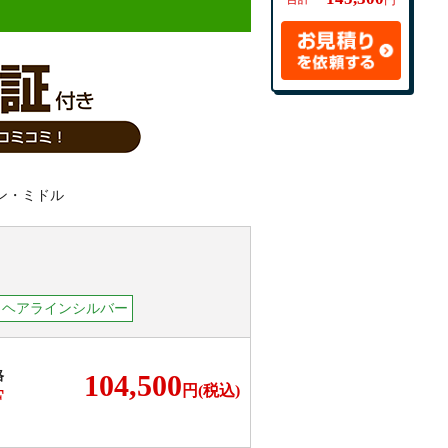
円
：ヘアラインシルバー
格
104,500
円(税込)
F