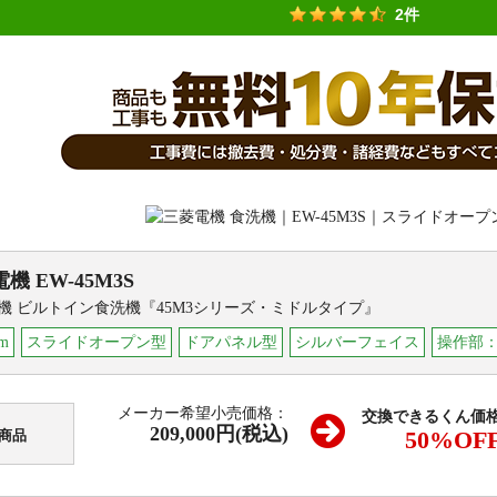
2件
電機
EW-45M3S
機 ビルトイン食洗機『45M3シリーズ・ミドルタイプ』
m
スライドオープン型
ドアパネル型
シルバーフェイス
操作部
メーカー希望小売価格：
交換できるくん価
209,000円(税込)
50
%OF
商品