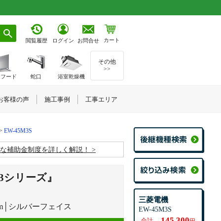
カート
お問合せ
閲覧履歴
ログイン
その他
>>
ジフード
蛇口
浴室乾燥機
お客様の声
施工事例
工事エリア
EW-45M3S
お得な補助金制度を詳しく解説！
M3シリーズ』
三菱電機
m│シルバーフェイス
EW-45M3S
145,300
合計