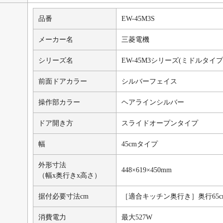
品番
EW-45M3S
メーカー名
三菱電機
シリーズ名
EW-45M3シリーズ(ミドルタイプ
前面ドアカラー
シルバーフェイス
操作部カラー
ヘアラインシルバー
ドア開き方
スライドオープンタイプ
幅
45cmタイプ
外形寸法
448×619×450mm
（幅x奥行きx高さ）
据付必要寸法cm
［適合キッチン奥行き］奥行65c
消費電力
最大527W