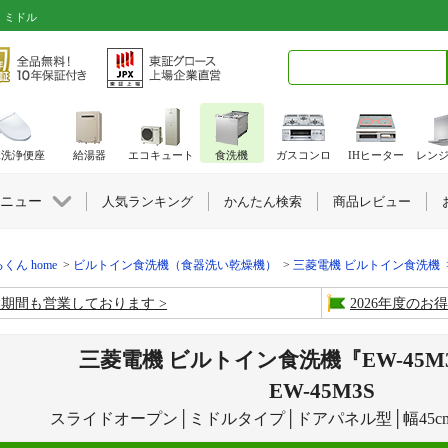
・ミドル
検索キーワード入力
水洗浄便座
給湯器
エコキュート
食洗機
ガスコンロ
IHヒーター
レン
ニュー
人気ランキング
かんたん検索
商品レビュー
くん home
ビルトイン食洗機（食器洗い乾燥機）
三菱電機 ビルトイン食洗機
盆期間も営業しております
2026年度の
三菱電機 ビルトイン食洗機『EW-45
EW-45M3S
スライドオープン│ミドルタイプ│ドアパネル型│幅45c