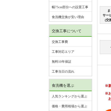
幅75cm部分への設置工事
ま
サー
食洗機交換が安い理由
(交
交換工事について
交換工事費
工事対応エリア
無料10年保証
工事当日の流れ
食洗機を選ぶ
※
※
人気ランキングから選ぶ
価格・費用相場から選ぶ