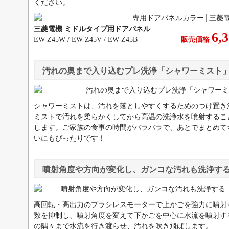
ください。
三菱電機 ミドルタイプ用ドアパネル
6,
EW-Z45W / EW-Z45V / EW-Z45B
販売価格
汚れの奥まで入り込むプレ洗浄「シャワーミスト
シャワーミストは、汚れを落としやすくするためのつけ置き
ミストで汚れを柔らかくしてから高温の洗浄水を噴射するこ
します。ご家族の食事の時間がバラバラで、あとでまとめて
いにもぴったりです！
噴射角度や方向が変化し、ガンコな汚れも洗浄す
高回転・高出力のブラシレスモーターで上かごを強力に噴射
数を抑制し、噴射角度を変えて下かごを中心に水流を噴射す
の隅々まで水流を行き渡らせ、汚れを吹き飛ばします。