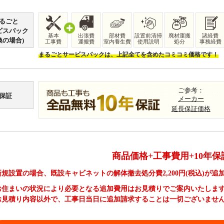
るごと
ビスパック
基本
出張費
部材費
設置前清掃
廃材運搬
諸経費
換の場合)
工事費
運搬費
室内養生費
使用説明
処分
事務経費
まるごとサービスパックは、上記全てを含めたコミコミ価格です！
ご参考：
保証
メーカー
延長保証価格
商品価格+工事費用+10年保
新規設置の場合、既設キャビネットの解体撤去処分費
2,200
円(税込)が追
お住まいの状況により必要となる追加費用はお見積りでご案内いたしま
お見積り内容以外で、工事日当日に追加請求することは一切ございませ
新規設置の場合の工事費やオプション費などの詳細はこちら >