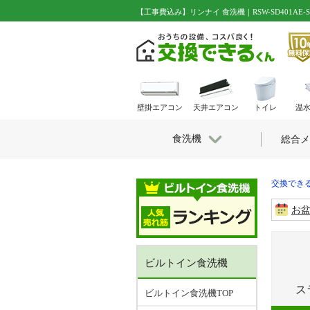
【工事費込み】リンナイ 食洗機｜RSW-SD401A
壁掛エアコン
天井エアコン
トイレ
温
食洗機
総合メ
交換できる
お
ビルトイン食洗機
ス
ビルトイン食洗機TOP