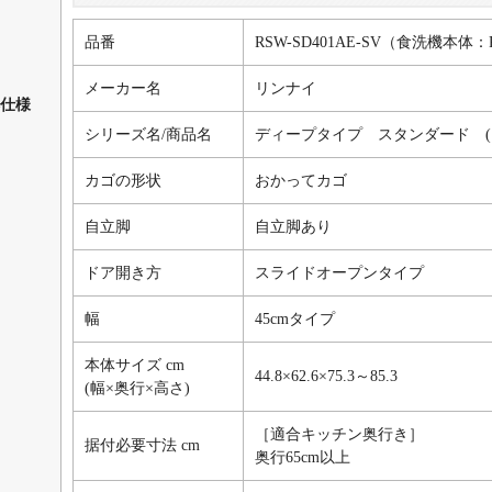
品番
RSW-SD401AE-SV（食洗機本体：R
メーカー名
リンナイ
仕様
シリーズ名/商品名
ディープタイプ スタンダード (
カゴの形状
おかってカゴ
自立脚
自立脚あり
ドア開き方
スライドオープンタイプ
幅
45cmタイプ
本体サイズ cm
44.8×62.6×75.3～85.3
(幅×奥行×高さ)
［適合キッチン奥行き］
据付必要寸法 cm
奥行65cm以上