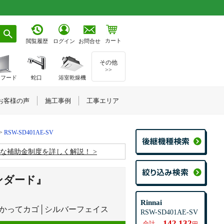
カート
お問合せ
閲覧履歴
ログイン
その他
>>
ジフード
蛇口
浴室乾燥機
お客様の声
施工事例
工事エリア
RSW-SD401AE-SV
お得な補助金制度を詳しく解説！
ンダード』
Rinnai
おかってカゴ│シルバーフェイス
RSW-SD401AE-SV
142,132
合計