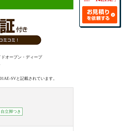
円
。
1AE-SVと記載されています。
自立脚つき