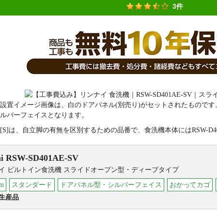
3件
設置イメージ画像は、白のドアパネル(別売り)がセットされたものです
ルバーフェイスとなります。
[S]は、自立脚の有無を区別するための品番で、食洗機本体にはRSW-D40
i
RSW-SD401AE-SV
イ ビルトイン食洗機 スライドオープン型・ディープタイプ
m
スタンダード
ドアパネル型・シルバーフェイス
おかってカゴ
生産品