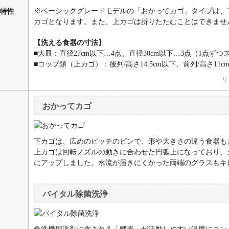
※ベーシックグレードモデルの「おかってカゴ」タイプは、
特性
カゴとなります。また、上カゴは折りたたむことはできませ
【洗える食器の寸法】
■大皿：直径27cm以下…4点、直径30cm以下…3点（1点ず
■コップ類（上カゴ）：後列/高さ14.5cm以下、前列/高さ11c
リ
おかってカゴ
下カゴは、広めのピッチのピンで、形や大きさの違う食器も
上カゴは回転ノズルの動きに合わせた円弧上になっており、
にアップしました。水流が届きにくかった両端のグラスもキ
バイタル除菌洗浄