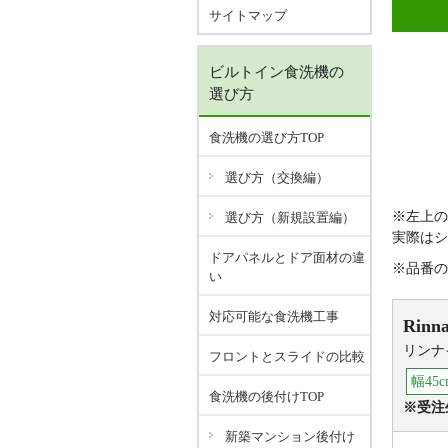
サイトマップ
ビルトイン食洗機の
選び方
食洗機の選び方TOP
選び方（交換編）
※左上の
選び方（新規設置編）
実際はシ
ドアパネルとドア面材の違
※品番の
い
対応可能な食洗機工事
Rinna
リンナ
フロントとスライドの比較
幅45c
食洗機の後付けTOP
※受注
新築マンション後付け