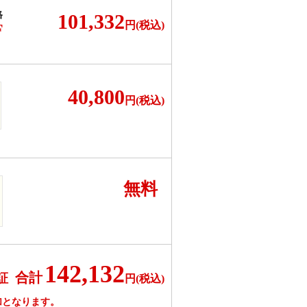
格
101,332
円(税込)
F
40,800
円(税込)
無料
142,132
合計
証
円(税込)
加となります。