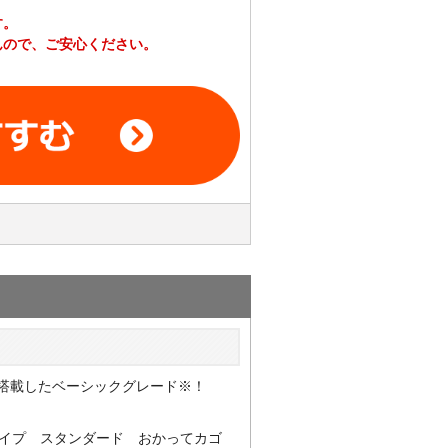
す。
んので、ご安心ください。
搭載したベーシックグレード※！