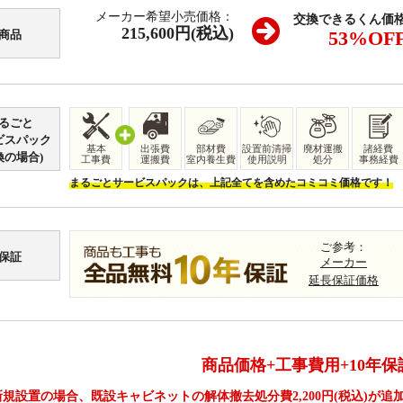
メーカー希望小売価格：
交換できるくん価
215,600円(税込)
53
%OF
商品
るごと
ビスパック
基本
出張費
部材費
設置前清掃
廃材運搬
諸経費
換の場合)
工事費
運搬費
室内養生費
使用説明
処分
事務経費
まるごとサービスパックは、上記全てを含めたコミコミ価格です！
ご参考：
保証
メーカー
延長保証価格
商品価格+工事費用+10年保
新規設置の場合、既設キャビネットの解体撤去処分費
2,200
円(税込)が追