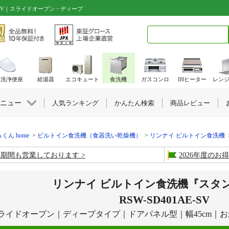
E-SV｜スライドオープン・ディープ
検索キーワード入力
水洗浄便座
給湯器
エコキュート
食洗機
ガスコンロ
IHヒーター
レン
ニュー
人気ランキング
かんたん検索
商品レビュー
くん home
ビルトイン食洗機（食器洗い乾燥機）
リンナイ ビルトイン食洗機
盆期間も営業しております
2026年度の
リンナイ ビルトイン食洗機『スタ
RSW-SD401AE-SV
ライドオープン｜ディープタイプ｜ドアパネル型｜幅45cm｜