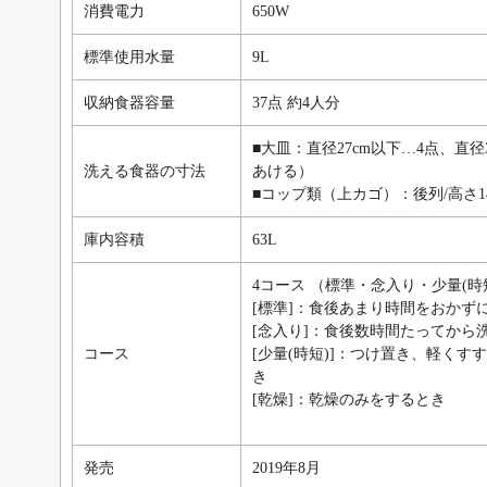
消費電力
650W
標準使用水量
9L
収納食器容量
37点 約4人分
■大皿：直径27cm以下…4点、直径
洗える食器の寸法
あける）
■コップ類（上カゴ）：後列/高さ14
庫内容積
63L
4コース （標準・念入り・少量(時
[標準]：食後あまり時間をおかず
[念入り]：食後数時間たってから
コース
[少量(時短)]：つけ置き、軽く
き
[乾燥]：乾燥のみをするとき
発売
2019年8月