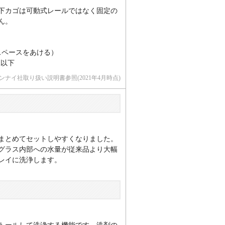
下カゴは可動式レールではなく固定の
ん。
つスペースをあける）
m以下
ンナイ社取り扱い説明書参照(2021年4月時点)
まとめてセットしやすくなりました。
グラス内部への水量が従来品より大幅
レイに洗浄します。