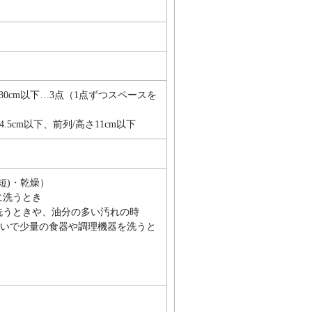
30cm以下…3点（1点ずつスペースを
.5cm以下、前列/高さ11cm以下
短)・乾燥）
に洗うとき
洗うときや、油分の多い汚れの時
すすいで少量の食器や調理機器を洗うと