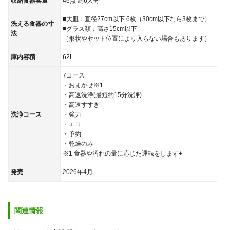
収納食器容量
46点 約6人分
■大皿：直径27cm以下 6枚（30cm以下なら3枚まで）
洗える食器の寸
■グラス類：高さ15cm以下
法
（形状やセット位置により入らない場合もあります）
庫内容積
62L
7コース
・おまかせ※1
・高速洗浄(最短約15分洗浄)
・高速すすぎ
洗浄コース
・強力
・エコ
・予約
・乾燥のみ
※1 食器や汚れの量に応じた運転をします+
発売
2026年4月
関連情報