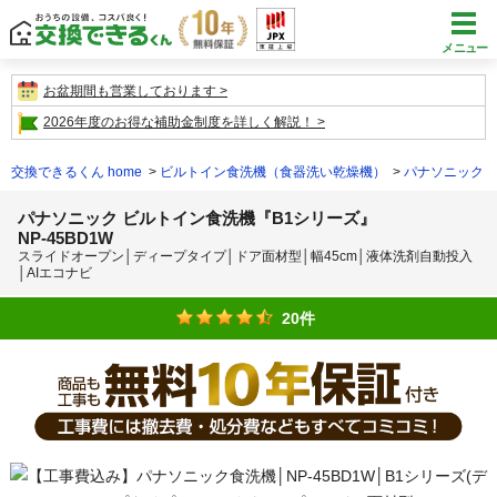
メニュー
お盆期間も営業しております
2026年度のお得な補助金制度を詳しく解説！
交換できるくん home
ビルトイン食洗機（食器洗い乾燥機）
パナソニック 
パナソニック ビルトイン食洗機『B1シリーズ』
NP-45BD1W
スライドオープン│ディープタイプ│ドア面材型│幅45cm│液体洗剤自動投入
│AIエコナビ
20件