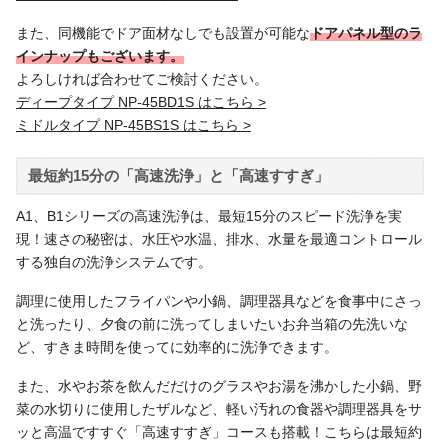
また、同機能でドア面材なしでも設置が可能な
ドアパネル型のラ
インナップもございます。
よろしければ合わせてご検討ください。
ディープタイプ NP-45BD1S はこちら >
ミドルタイプ NP-45BS1S はこちら >
最短約15分の「高速洗浄」と「高速すすぎ」
A1、B1シリーズの高速洗浄は、最短15分のスピード洗浄を実
現！速さの秘密は、水圧や水温、排水、水量を最適コントロール
する独自の洗浄システムです。
調理に使用したフライパンや小鍋、調理器具などを食事中にさっ
と洗ったり、夕食の前に洗ってしまいたいお弁当箱の先洗いな
ど、すきま時間を使ってに効率的に洗浄できます。
また、水やお茶を飲んだだけのグラスやお湯を沸かした小鍋、野
菜の水切りに使用したザルなど、軽い汚れの食器や調理器具をサ
ッと高温ですすぐ「高速すすぎ」コースも搭載！こちらは最短約