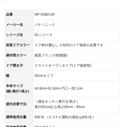
品番
NP-45BD1W
メーカー名
パナソニック
シリーズ名
B1シリーズ
前面ドアカラー
ドア材付属なし ※別売のドア面材が必要です
操作部カラー
鏡面ブラック(樹脂製)
ドア開き方
スライドオープンタイプ(ドア面材型)
幅
45cmタイプ
本体サイズ
44.8cm×61.9cm×75.1～85.1cm
(幅×奥行×高さ)
［適合キッチン奥行き/高さ］
据付必要寸法
奥行65cm以上/高さ80cm～90cm
標準使用水量
約8.0L（エコナビ運転の場合は約6.0L）