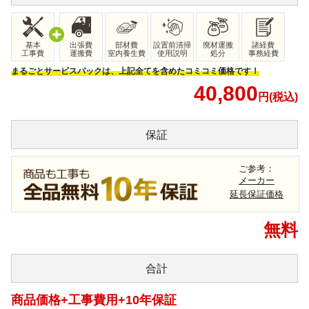
基本
出張費
部材費
設置前清掃
廃材運搬
諸経費
工事費
運搬費
室内養生費
使用説明
処分
事務経費
まるごとサービスパックは、上記全てを含めたコミコミ価格です！
40,800
円(税込)
保証
ご参考：
メーカー
延長保証価格
無料
合計
商品価格+工事費用+10年保証