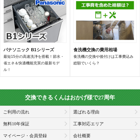
パナソニック B1シリーズ
食洗機交換の費用相場
最短15分の高速洗浄を搭載！節水・
食洗機の交換や後付けは工事費込み
省エネ＆快適機能充実の最新モデ
総額でいくら？
ル！
交換できるくんはおかげ様で27周年
ご利用の流れ
選ばれる理由
無料10年保証
工事対応エリア
マイページ・会員登録
会社概要