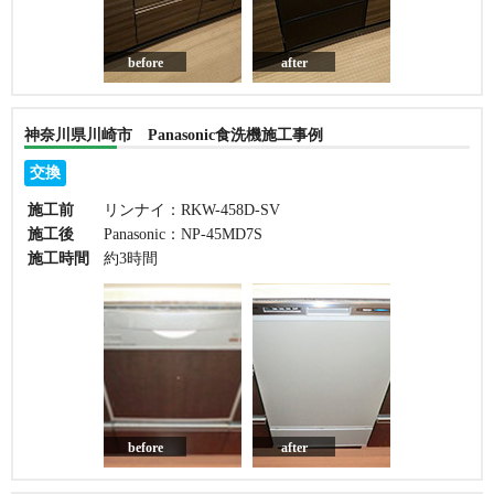
before
after
神奈川県川崎市 Panasonic食洗機施工事例
交換
施工前
リンナイ：RKW-458D-SV
施工後
Panasonic：NP-45MD7S
施工時間
約3時間
before
after