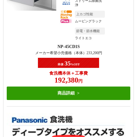
ストリーム除菌洗
浄
上カゴ性能
ムービングラック
節電・節水機能
ライトエコ
NP-45CD1S
メーカー希望小売価格（本体）
233,200
円
35
本体
%OFF
食洗機本体＋工事費
192,380
円
商品詳細