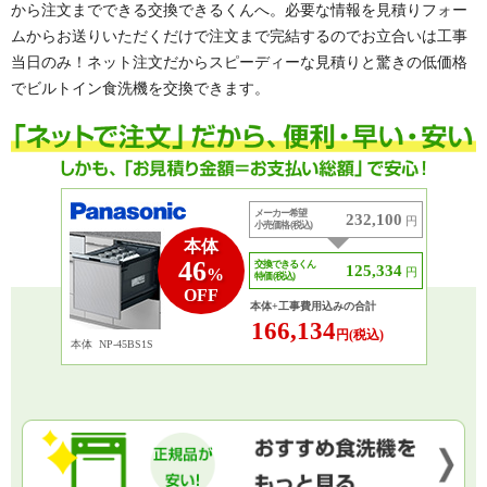
から注文までできる交換できるくんへ。必要な情報を見積りフォー
ムからお送りいただくだけで注文まで完結するのでお立合いは工事
当日のみ！ネット注文だからスピーディーな見積りと驚きの低価格
でビルトイン食洗機を交換できます。
メーカー希望
232,100
円
小売価格 (税込)
本体
46
交換できるくん
125,334
円
%
特価 (税込)
OFF
本体+工事費用込みの合計
166,134
円(税込)
本体
NP-45BS1S