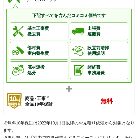
下記すべてを含んだコミコミ価格です
基本工事費
出張費
撤去費
運搬費
部材費
設置前清掃
室内養生費
使用説明
廃材運搬
諸経費
処分
事務経費
※
商品･工事
無料
全品10年保証
※無料10年保証は2022年10月1日以降のお見積り依頼から対象となり
ます。
※養生範囲は「室内で交換作業をするスペース」になります。それ