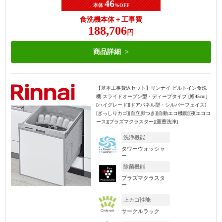
46
本体
%OFF
食洗機本体＋工事費
188,706
円
商品詳細
【基本工事費込セット】
リンナイ ビルトイン食洗
機 スライドオープン型・ディープタイプ [幅45cm]
[ハイグレード][ドアパネル型・シルバーフェイス]
[ぎっしりカゴ][自立脚つき][自動エコ機能][夜エココ
ース][プラズマクラスター][重曹洗浄]
洗浄機能
タワーウォッシャ
ー
除菌機能
プラズマクラスタ
ー
上カゴ性能
サークルラック