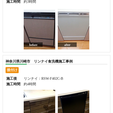
施工時間
約3時間
before
after
神奈川県川崎市 リンナイ食洗機施工事例
後付け
施工後
リンナイ：RSW-F402C-B
施工時間
約4時間