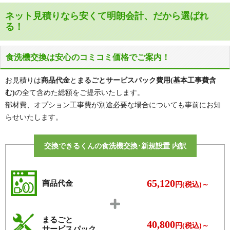
ネット見積りなら安くて明朗会計、だから選ばれ
る！
食洗機交換は安心のコミコミ価格でご案内！
お見積りは
商品代金
と
まるごとサービスパック費用(基本工事費含
む)
の全て含めた総額をご提示いたします。
部材費、オプション工事費が別途必要な場合についても事前にお知
らせいたします。
交換できるくんの食洗機交換･新規設置 内訳
65,120
商品代金
円(税込)～
まるごと
40,800
円(税込)～
サービスパック