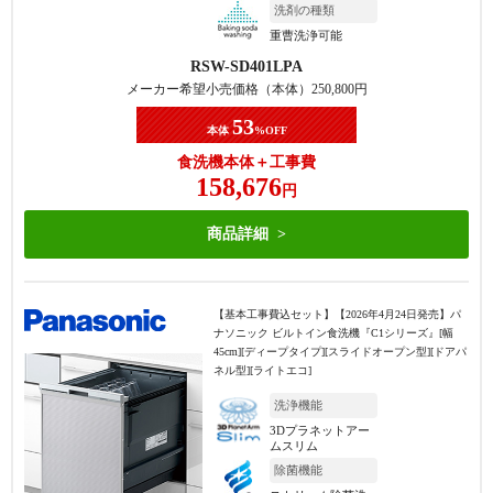
洗剤の種類
重曹洗浄可能
RSW-SD401LPA
メーカー希望小売価格（本体）
250,800
円
53
本体
%OFF
食洗機本体＋工事費
158,676
円
商品詳細
【基本工事費込セット】
【2026年4月24日発売】パ
ナソニック ビルトイン食洗機『C1シリーズ』[幅
45cm][ディープタイプ][スライドオープン型][ドアパ
ネル型][ライトエコ]
洗浄機能
3Dプラネットアー
ムスリム
除菌機能