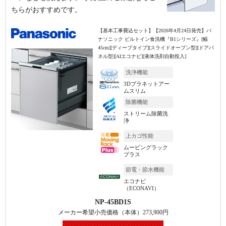
ちらがおすすめです。
【基本工事費込セット】
【2026年4月24日発売】パ
ナソニック ビルトイン食洗機『B1シリーズ』[幅
45cm][ディープタイプ][スライドオープン型][ドアパ
ネル型][AIエコナビ][液体洗剤自動投入]
洗浄機能
3Dプラネットアー
ムスリム
除菌機能
ストリーム除菌洗
浄
上カゴ性能
ムービングラック
プラス
節電・節水機能
エコナビ
（ECONAVI）
NP-45BD1S
メーカー希望小売価格（本体）
273,900
円