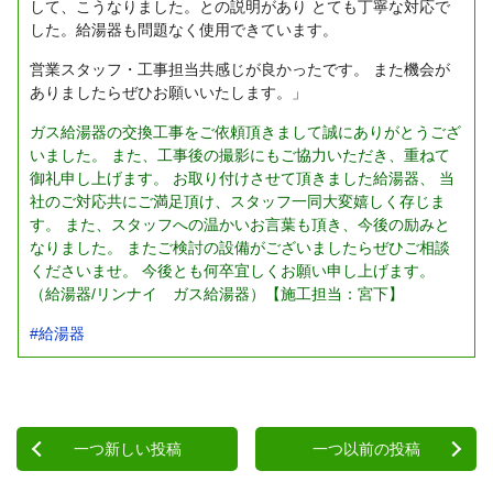
して、こうなりました。との説明があり
とても丁寧な対応で
した。給湯器も問題なく使用できています。
営業スタッフ・工事担当共感じが良かったです。
また機会が
ありましたらぜひお願いいたします。」
ガス給湯器の交換工事をご依頼頂きまして誠にありがとうござ
いました。
また、工事後の撮影にもご協力いただき、重ねて
御礼申し上げます。
お取り付けさせて頂きました給湯器、
当
社のご対応共にご満足頂け、スタッフ一同大変嬉しく存じま
す。
また、スタッフへの温かいお言葉も頂き、今後の励みと
なりました。
またご検討の設備がございましたらぜひご相談
くださいませ。
今後とも何卒宜しくお願い申し上げます。
（
給湯器
/
リンナイ ガス給湯器
）【施工担当：
宮下
】
#給湯器
一つ新しい投稿
一つ以前の投稿