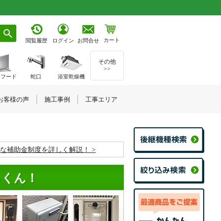
カート
お問合せ
閲覧履歴
ログイン
その他
>>
ジフード
蛇口
浴室乾燥機
お客様の声
施工事例
工事エリア
お得な補助金制度を詳しく解説！
るくん！