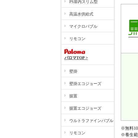
PS扉内スリム型
高温水供給式
マイクロバブル
リモコン
パロマTOP >
壁掛
壁掛エコジョーズ
据置
据置エコジョーズ
ウルトラファインバブル
※無料1
リモコン
※養生範