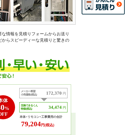
要な情報を見積りフォームからお送り
だからスピーディーな見積りと驚きの
メーカー希望
172,370
円
小売価格 (税込)
本体
80
交換できるくん
34,474
%
円
特価 (税込)
OFF
本体+リモコン+工事費用の合計
79,204
円(税込)