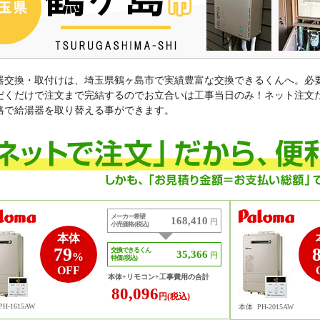
器交換・取付けは、埼玉県鶴ヶ島市で実績豊富な交換できるくんへ。必
だくだけで注文まで完結するのでお立合いは工事当日のみ！ネット注文
格で給湯器を取り替える事ができます。
メーカー希望
168,410
円
小売価格 (税込)
本体
79
交換できるくん
35,366
%
円
特価 (税込)
OFF
本体+リモコン+工事費用の合計
80,096
円(税込)
PH-1615AW
本体
PH-2015AW