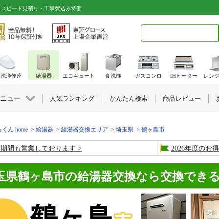
｜スピード見積り・工事費込み特価
検索キーワード入力
水洗浄便座
給湯器
エコキュート
食洗機
ガスコンロ
IHヒーター
レン
ニュー
人気ランキング
かんたん検索
商品レビュー
くん home
給湯器
給湯器交換エリア
埼玉県
鶴ヶ島市
盆期間も営業しております
2026年度の
玉県鶴ヶ島市の給湯器交換なら交換でき