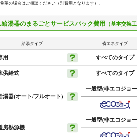
希望の場合はご相談ください（別費用となります）。
ス給湯器のまるごとサービスパック費用
（基本交換工
給湯タイプ
省エネタイプ
すべてのタイプ
専用
すべてのタイプ
水供給式
一般型
(非エコジョー
給湯器
(オート
/フルオート)
一般型
(非エコジョー
暖房
熱源機