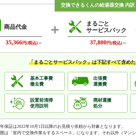
交換できるくんの給湯器交換 内訳
まるごと
商品代金
サービスパック
35,366
37,800
円(税込)～
円(税込)～
「まるごとサービスパック」は
下記すべて含めた
基本工事費
出張費
撤去費
運搬費
設置前清掃
廃材運搬
使用説明
処分
0年保証は2022年10月1日以降のお見積り依頼から対象となります。
囲は「室内で交換作業をするスペース」になります。それ以外（マンシ