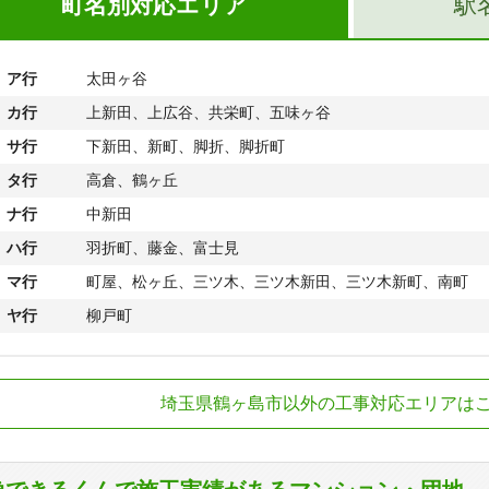
町名別対応エリア
駅
ア行
太田ヶ谷
カ行
上新田、上広谷、共栄町、五味ヶ谷
サ行
下新田、新町、脚折、脚折町
タ行
高倉、鶴ヶ丘
ナ行
中新田
ハ行
羽折町、藤金、富士見
マ行
町屋、松ヶ丘、三ツ木、三ツ木新田、三ツ木新町、南町
ヤ行
柳戸町
武東上線
鶴ヶ島駅
埼玉県鶴ヶ島市以外の工事対応エリアは
武越生線
一本松駅