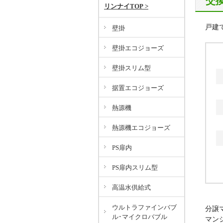
交
リンナイTOP >
戸建
壁掛
壁掛エコジョーズ
壁掛スリム型
据置エコジョーズ
熱源機
熱源機エコジョーズ
PS扉内
PS扉内スリム型
高温水供給式
ウルトラファインバブ
分譲
ル･マイクロバブル
マン