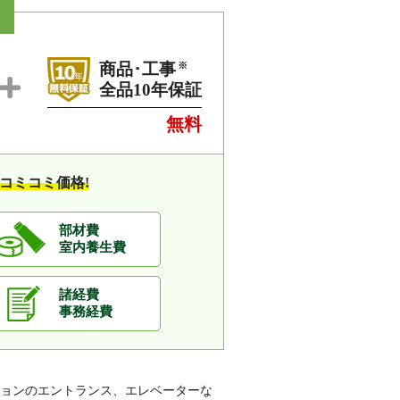
※
商品･工事
全品10年保証
無料
コミコミ価格!
部材費
室内養生費
諸経費
事務経費
ョンのエントランス、エレベーターな