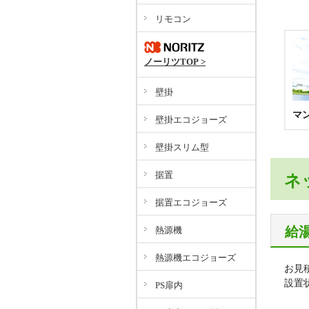
リモコン
ノーリツTOP >
壁掛
マ
壁掛エコジョーズ
壁掛スリム型
据置
ネ
据置エコジョーズ
給
熱源機
熱源機エコジョーズ
お見
設置
PS扉内