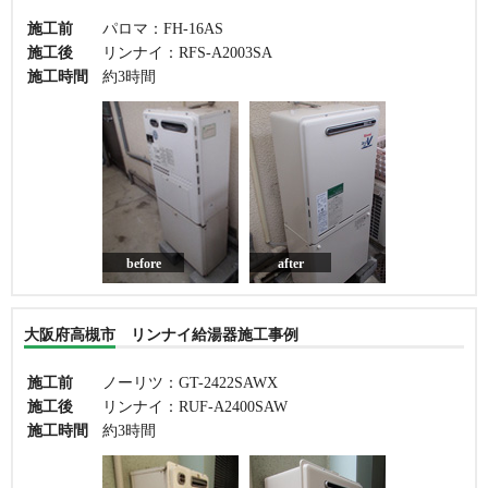
施工前
パロマ：FH-16AS
施工後
リンナイ：RFS-A2003SA
施工時間
約3時間
before
after
大阪府高槻市 リンナイ給湯器施工事例
施工前
ノーリツ：GT-2422SAWX
施工後
リンナイ：RUF-A2400SAW
施工時間
約3時間