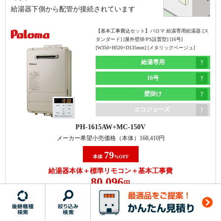
給湯器下側から配管が接続されています
【基本工事費込セット】
パロマ 給湯専用給湯器 [ス
タンダード] [屋外壁掛/PS設置型] [16号]
[W350×H520×D135mm] [メタリックベージュ]
給湯専用
16号
壁掛け
エコジョーズ
PH-1615AW
MC-150V
メーカー希望小売価格（本体）
168,410
円
79
本体
%OFF
給湯器本体＋標準リモコン＋基本工事費
80,096
円
商品詳細