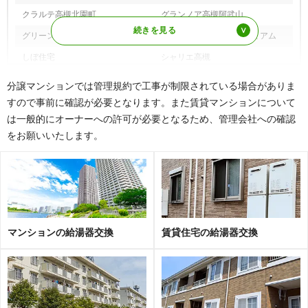
町、成合中の町、成合西の町、成合東の町、成合南の
クラルテ高槻北園町
グランノア高槻阿武山
町、南平台、西大樋町、西冠、西之川原、西真上、西
町、西五百住町、如是町、二料、野田、野田東、登町、
グリーンエクセル高槻
クレアガーデン高槻プレミアム
野見町
しぼ住宅
シャリエ高槻
ハ行
萩谷、萩谷月見台、萩之庄、白梅町、柱本、柱本新町、
セレッソコート高槻
高槻・阿武山団地
柱本南町、八丁畷町、八丁西町、土室町、原、番田、東
分譲マンションでは管理規約で工事が制限されている場合がありま
天川、東上牧、東城山町、東五百住町、氷室町、日向
高槻ビューハイツ槻の木
富田第二住宅
すので事前に確認が必要となります。また賃貸マンションについて
町、日吉台、深沢町、深沢本町、藤の里町、別所新町、
は一般的にオーナーへの許可が必要となるため、管理会社への確認
パークホームズ高槻
府公社下田部A団地
別所中の町、別所本町、紅茸町、本町
をお願いいたします。
プラネ高槻ガーデンライフ
ブリリア高槻桜堤公園
マ行
前島、真上町、牧田町、松が丘、松川町、松原町、三島
江、緑が丘、緑町、南芥川町、南大樋町、南庄所町、南
BELISTA高槻真上町
メロディーハイム高槻
総持寺町、南松原町、宮が谷町、宮田町、宮之川原、宮
ユートピア高槻芥川公園
ユニ・アルスG-SIDEプレジオ
之川原元町、宮野町、紫町、名神町
ランフォルセ高槻パークガーデン
ルイシャトレ高槻上牧
ヤ行
柳川町、八幡町、山手町、弥生が丘町、淀の原町
ルネ高槻
ローレルスクエア高槻
マンションの給湯器交換
賃貸住宅の給湯器交換
ラ行
霊仙寺町
※その他、多数の実績がございます。
ワ行
若松町