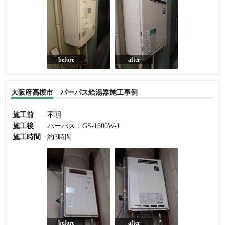
before
after
大阪府高槻市 パーパス給湯器施工事例
施工前
不明
施工後
パーパス：GS-1600W-1
施工時間
約3時間
before
after