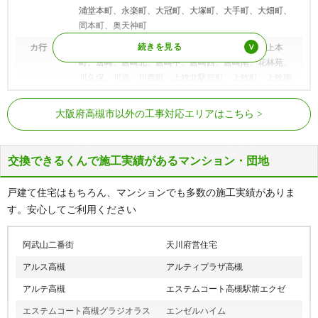
浦堂本町、永楽町、大冠町、大塚町、大手町、大畑町、
岡本町、奥天神町
カ行
梶原、梶原中村町、春日町、上田辺町、上土室、上本
町、唐崎、唐崎北、唐崎中、唐崎西、唐崎南、花林苑、
川久保、川添、川西町、上牧北駅前町、上牧町、上牧南
駅前町、上牧山手町、北大樋町、北昭和台町、北園町、
JR京都線
高槻駅、摂津富田駅
北柳川町、京口町、郡家新町、郡家本町、高西町、神
大阪府高槻市以外の工事対応エリアはこちら
内、黄金の里、古曽部町、寿町、五領町、紺屋町
阪急京都本線
上牧駅、高槻市駅、富田駅
サ行
西面北、西面中、西面南、幸町、栄町、桜ケ丘北町、桜
ケ丘南町、桜町、沢良木町、三箇牧、芝谷町、芝生町、
交換できるくんで施工実績があるマンション・団地
清水台、下田部町、城西町、城東町、庄所町、城内町、
城南町、城北町、昭和台町、須賀町、杉生、辻子、清福
戸建て住宅はもちろん、マンションでも多数の施工実績がありま
寺町
す。安心してご利用ください
タ行
大学町、大蔵司、大和、高垣町、高槻町、高見台、竹の
内町、田能、玉川、玉川新町、千代田町、塚原、塚脇、
阿武山二番街
天川府営住宅
月見町、堤町、津之江北町、津之江町、出丸町、寺谷
アルス高槻
アルティプラザ高槻
町、天神町、天王町、道鵜町、桃園町、東和町、殿町、
土橋町、登美の里町、富田丘町、富田町
アルテ高槻
エステムコート高槻駅前エクゼ
ナ行
中川町、中畑、奈佐原、奈佐原元町、成合、成合北の
エステムコート高槻グラジオラス
エンゼルハイム