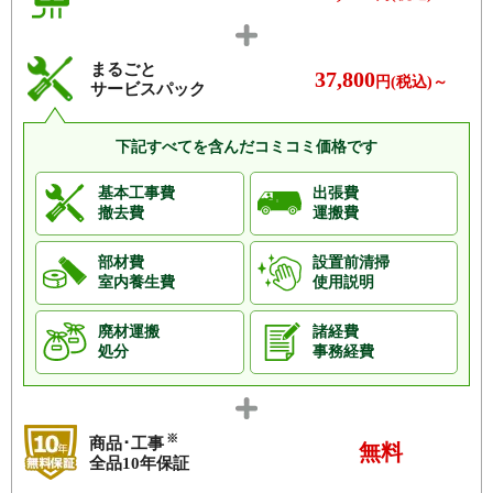
まるごと
37,800
円(税込)～
サービスパック
下記すべてを含んだコミコミ価格です
基本工事費
出張費
撤去費
運搬費
部材費
設置前清掃
室内養生費
使用説明
廃材運搬
諸経費
処分
事務経費
※
商品･工事
無料
全品10年保証