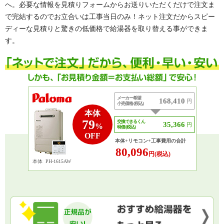
へ。必要な情報を見積りフォームからお送りいただくだけで注文ま
で完結するのでお立合いは工事当日のみ！ネット注文だからスピー
ディーな見積りと驚きの低価格で給湯器を取り替える事ができま
す。
メーカー希望
168,410
円
小売価格 (税込)
本体
79
交換できるくん
35,366
円
%
特価 (税込)
OFF
本体+リモコン+工事費用の合計
80,096
円(税込)
本体
PH-1615AW