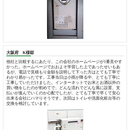
大阪府 K様邸
他社と比較するにあたり、この会社のホームページが1番見やす
かった。ホームページでおおよそ学習した上であったせいもあ
るが、電話で見積もり金額を説明して下った方はとても丁寧で
わかり易かったです。工事当日は小雨が降る中、とても丁寧に
工事していただけました。インターネットでお米とお酒以外の
買い物をしたのが初めてで、どんな流れでどんな風に設置、支
払いが進んでいくのか心配でしたが、とても丁寧で早くて安心
出来る会社にハマりそうです。次回はトイレや洗面化粧台等の
交換を検討しています。