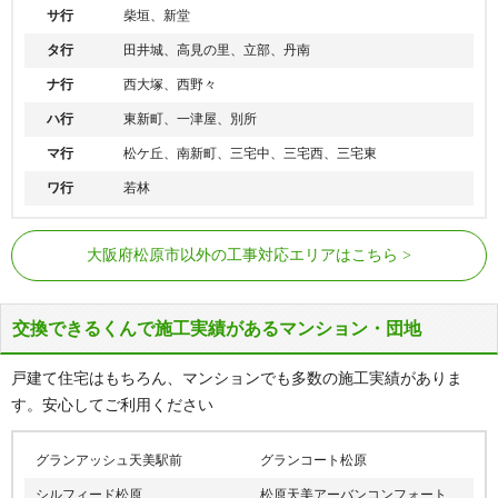
サ行
柴垣、新堂
タ行
田井城、高見の里、立部、丹南
ナ行
西大塚、西野々
ハ行
東新町、一津屋、別所
マ行
松ケ丘、南新町、三宅中、三宅西、三宅東
ワ行
若林
河内天美駅、布忍駅、高見ノ里駅、河
近鉄南大阪線
大阪府松原市以外の工事対応エリアはこちら
内松原駅
交換できるくんで施工実績があるマンション・団地
戸建て住宅はもちろん、マンションでも多数の施工実績がありま
す。安心してご利用ください
グランアッシュ天美駅前
グランコート松原
シルフィード松原
松原天美アーバンコンフォート