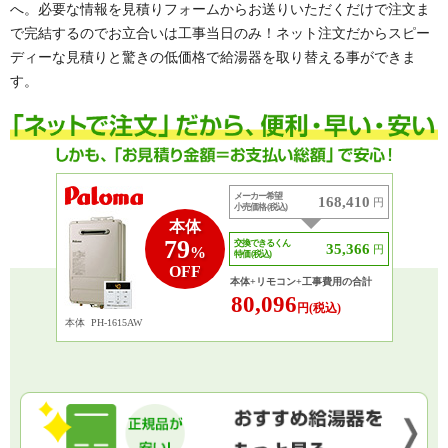
へ。必要な情報を見積りフォームからお送りいただくだけで注文ま
で完結するのでお立合いは工事当日のみ！ネット注文だからスピー
ディーな見積りと驚きの低価格で給湯器を取り替える事ができま
す。
メーカー希望
168,410
円
小売価格 (税込)
本体
79
交換できるくん
35,366
円
%
特価 (税込)
OFF
本体+リモコン+工事費用の合計
80,096
円(税込)
本体
PH-1615AW