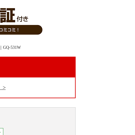
。
ら
ト