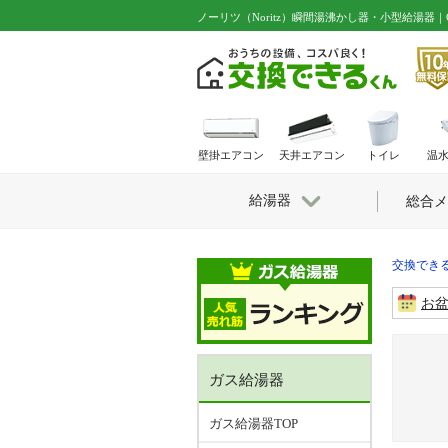
ノーリツ（Noritz）瞬間湯沸かし器・小型給湯器｜G
壁掛エアコン
天井エアコン
トイレ
温
給湯器
総合メ
交換できる
お
ガス給湯器
ガス給湯器TOP