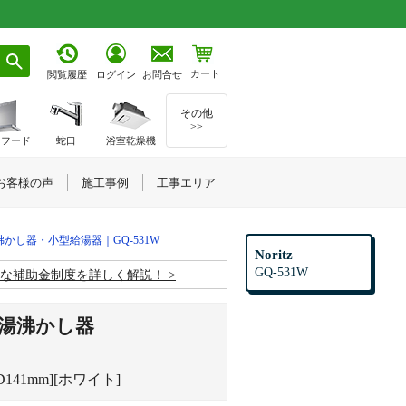
カート
お問合せ
閲覧履歴
ログイン
その他
>>
ジフード
蛇口
浴室乾燥機
お客様の声
施工事例
工事エリア
湯沸かし器・小型給湯器｜GQ-531W
Noritz
GQ-531W
お得な補助金制度を詳しく解説！
間湯沸かし器
D141mm][ホワイト]