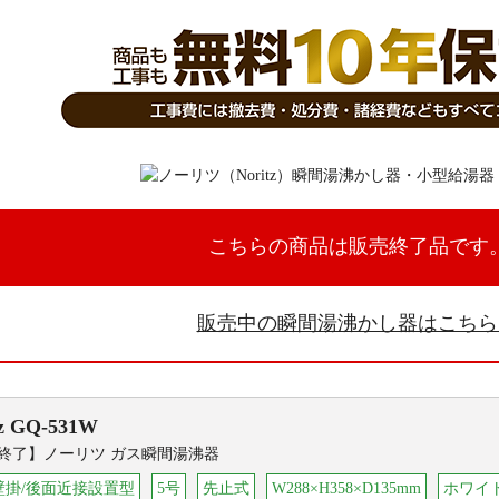
こちらの商品は販売終了品です
販売中の瞬間湯沸かし器はこち
z
GQ-531W
終了】ノーリツ ガス瞬間湯沸器
壁掛/後面近接設置型
5号
先止式
W288×H358×D135mm
ホワイ