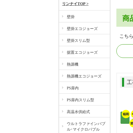
リンナイTOP >
壁掛
商
壁掛エコジョーズ
こち
壁掛スリム型
据置エコジョーズ
熱源機
熱源機エコジョーズ
工
PS扉内
PS扉内スリム型
高温水供給式
ウルトラファインバブ
ル･マイクロバブル