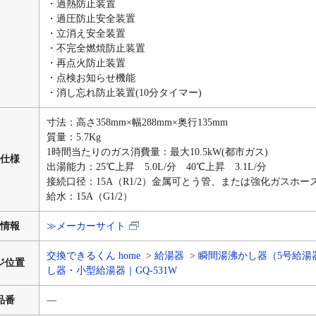
・過熱防止装置
・過圧防止安全装置
・立消え安全装置
・不完全燃焼防止装置
・再点火防止装置
・点検お知らせ機能
・消し忘れ防止装置(10分タイマー)
寸法：高さ358mm×幅288mm×奥行135mm
質量：5.7Kg
1時間当たりのガス消費量：最大10.5kW(都市ガス)
仕様
出湯能力：25℃上昇 5.0L/分 40℃上昇 3.1L/分
接続口径：15A（R1/2）金属可とう管、または強化ガスホー
給水：15A（G1/2）
情報
≫メーカーサイト
交換できるくん home
給湯器
瞬間湯沸かし器（5号給湯
ジ位置
し器・小型給湯器｜GQ-531W
品番
―