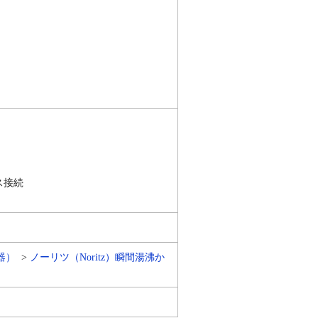
ス接続
器）
ノーリツ（Noritz）瞬間湯沸か