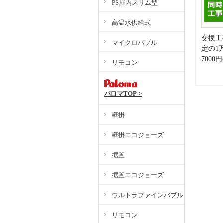
PS扉内スリム型
高温水供給式
交換工
マイクロバブル
定の1
700
リモコン
パロマTOP >
壁掛
壁掛エコジョーズ
据置
据置エコジョーズ
ウルトラファインバブル
リモコン