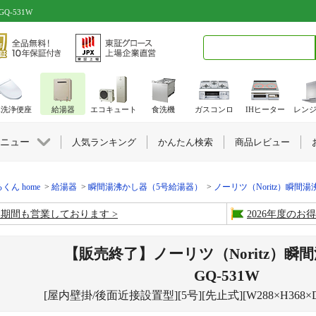
Q-531W
検索キーワード入力
水洗浄便座
給湯器
エコキュート
食洗機
ガスコンロ
IHヒーター
レン
ニュー
人気ランキング
かんたん検索
商品レビュー
くん home
給湯器
瞬間湯沸かし器（5号給湯器）
ノーリツ（Noritz）瞬間
盆期間も営業しております
2026年度の
【販売終了】ノーリツ（Noritz）瞬
GQ-531W
[屋内壁掛/後面近接設置型][5号][先止式][W288×H368×