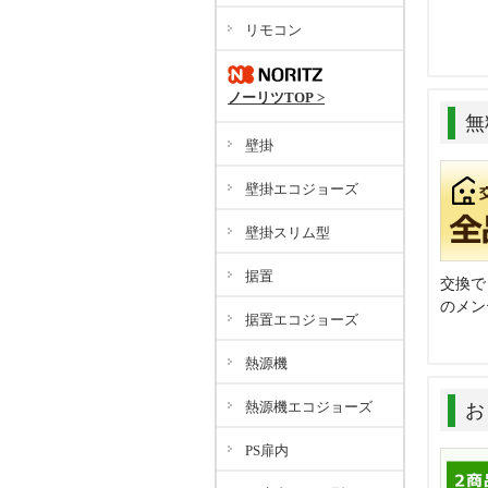
リモコン
ノーリツTOP >
無
壁掛
壁掛エコジョーズ
壁掛スリム型
据置
交換で
のメン
据置エコジョーズ
熱源機
熱源機エコジョーズ
お
PS扉内