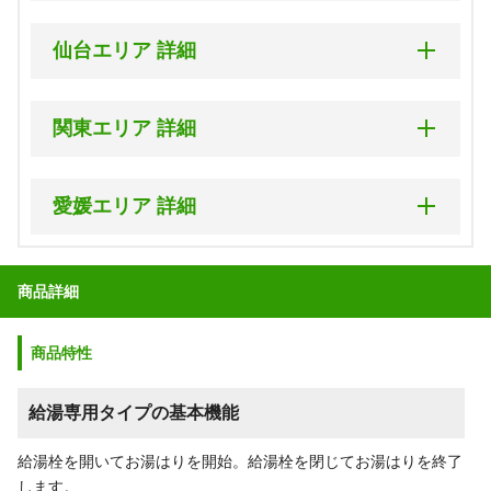
北海道
仙台エリア 詳細
あ：
石狩市(旧石狩町/厚田区[聚富])、岩見沢市、恵庭市、江
別市、小樽市
宮城県
関東エリア 詳細
か：
北広島市
あ：
石巻市(万石橋以西側)、岩沼市、大崎市(東北自動車道以
さ：
札幌市(南区定山渓・定山渓温泉・小金湯・豊滝・砥石山
東側)
東京都
を除く)、空知郡(南幌町)
西多摩郡・離島を除く全域対応
愛媛エリア 詳細
か：
黒川郡(大郷町・大和町(国道457号線以東側))
た：
千歳市、苫小牧市
23区全域対応
さ：
塩竈市、柴田郡(大河原町・柴田町)、
仙台市（ 青葉区、
や：
夕張郡(長沼町)
あ：
足立区、荒川区、板橋区、江戸川区、大田区
愛媛県
泉区、太白区、宮城野区、若林区）
札幌サービスセンター
か：
葛飾区、北区、江東区
商品詳細
た：
多賀城市、遠田郡(美里町・涌谷町)、富谷市
北海道札幌市北区屯田6条12丁目7-12
あ：
伊予市、伊予郡(砥部町、松前町)
さ：
品川区、渋谷区、新宿区、杉並区、墨田区、世田谷区
な：
名取市
か：
上浮穴郡(久万高原町)
た：
台東区、中央区、千代田区、豊島区
は：
東松島市
商品特性
た：
東温市
な：
中野区、練馬区
ま：
宮城郡(七ケ浜町・松島町・利府町)
ま：
松山市
は：
文京区
わ：
亘理郡(亘理町)
給湯専用タイプの基本機能
ま：
港区、目黒区
※上記地区の離島は工事対応エリア外となります
※上記地区の離島は工事対応エリア外となります
給湯栓を開いてお湯はりを開始。給湯栓を閉じてお湯はりを終了
市部
仙台サービスセンター
します。