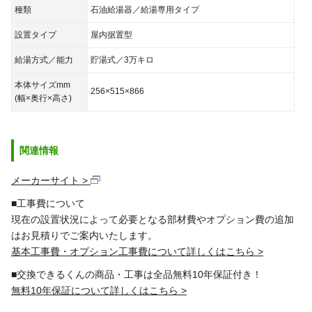
座間市、逗子市
種類
石油給湯器／給湯専用タイプ
た：
茅ヶ崎市
設置タイプ
屋内据置型
な：
中郡(大磯町・二宮町)
給湯方式／能力
貯湯式／3万キロ
は：
秦野市、平塚市、藤沢市
ま：
三浦郡（葉山町）、三浦市、南⾜柄市
本体サイズmm
256×515×866
(幅×奥行×高さ)
や：
横浜市（鶴見区、神奈川区、南区、港南区、保土ヶ谷
区、旭区、磯子区、港北区、緑区、青葉区、都
筑区、戸塚区、栄区、泉区、瀬谷区、金沢区、
西区、中区）、
関連情報
大和市、横須賀市
メーカーサイト
埼玉県
■工事費について
現在の設置状況によって必要となる部材費やオプション費の追加
あ：
上尾市、朝霞市、入間郡(三芳町・毛呂山町)、入間市、
はお見積りでご案内いたします。
桶川市
基本工事費・オプション工事費について詳しくはこちら
か：
春日部市、加須市、川口市、川越市、北足立郡(伊奈
■交換できるくんの商品・工事は全品無料10年保証付き！
町)、北葛飾郡(杉戸町・松伏町)、北本市、行田市、久喜
無料10年保証について詳しくはこちら
市、熊谷市、鴻巣市、越谷市
さ：
さいたま市（西区、北区、大宮区、見沼区、中央区、桜