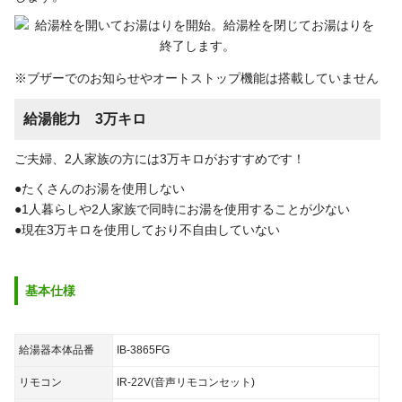
あ：
昭島市、あきる野市、稲城市、青梅市
宮城県仙台市青葉区愛子東4丁目4-23
か：
清瀬市、国立市、小金井市、国分寺市、小平市、狛江市
た：
立川市、多摩市、調布市
な：
西東京市、西多摩郡(瑞穂町・日の出町)
※ブザーでのお知らせやオートストップ機能は搭載していません
は：
八王子市、羽村市、東久留米市、東村山市、東大和市、
給湯能力 3万キロ
日野市、府中市、福生市
ま：
町田市、武蔵野市、三鷹市、武蔵村山市
ご夫婦、2人家族の方には3万キロがおすすめです！
神奈川県
離島、西部の一部を除く全域対応
●たくさんのお湯を使用しない
●1人暮らしや2人家族で同時にお湯を使用することが少ない
あ：
愛甲郡(愛川町)、⾜柄上郡(⼤井町、開成町、中井町、松
●現在3万キロを使用しており不自由していない
⽥町（東名⾼速道路以南))、⾜柄下郡(真鶴町、湯河原
町)、厚木市、綾瀬市、伊勢原市、海老名市、⼩⽥原市
か：
川崎市（麻生区、川崎区、幸区、高津区、多摩区、中原
基本仕様
区、宮前区）、
鎌倉市、高座郡（寒川町）
さ：
相模原市(中央区、緑区［相原、大島、大山町、上九沢、
給湯器本体品番
IB-3865FG
下九沢、田名、西橋本、二本松、橋本、橋本
リモコン
IR-22V(音声リモコンセット)
台、東橋本、元橋本町］、南区)、