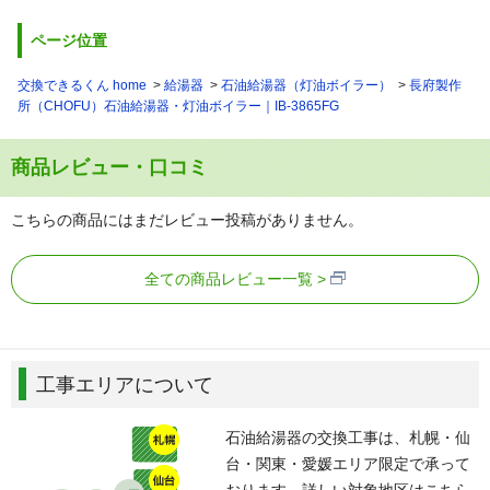
区、浦和区、南区、緑区、岩槻区）、
ページ位置
坂戸市、幸手市、狭山市、志木市、白岡市、草加市
た：
鶴ヶ島市、所沢市、戸田市
交換できるくん home
給湯器
石油給湯器（灯油ボイラー）
長府製作
な：
新座市
所（CHOFU）石油給湯器・灯油ボイラー｜IB-3865FG
は：
蓮田市、羽生市、東松山市、比企郡（川島町・滑川町・
鳩山町・吉見町・嵐山町）、日高市、深谷市、富士見
商品レビュー・口コミ
市、ふじみ野市
ま：
三郷市、南埼玉郡（宮代町）
こちらの商品にはまだレビュー投稿がありません。
や：
八潮市、吉川市
わ：
和光市、蕨市
全ての商品レビュー一覧
千葉県
あ：
我孫子市、市川市、市原市、印西市、印旛郡(栄町・酒々
工事エリアについて
井町)、浦安市
か：
柏市、鎌ケ谷市、木更津市
石油給湯器の交換工事は、札幌・仙
さ：
佐倉市、白井市、袖ケ浦市
台・関東・愛媛エリア限定で承って
た：
千葉市（ 中央区、花見川区、稲毛区、若葉区、緑区、美
おります。詳しい対象地区はこちら