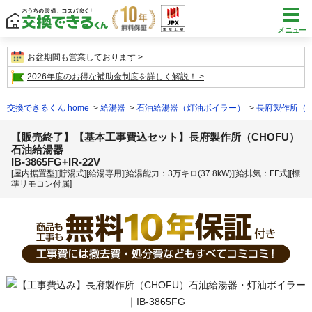
メニュー
お盆期間も営業しております
2026年度のお得な補助金制度を詳しく解説！
交換できるくん home
給湯器
石油給湯器（灯油ボイラー）
長府製作所（C
【販売終了】【基本工事費込セット】長府製作所（CHOFU）
石油給湯器
IB-3865FG+IR-22V
[屋内据置型][貯湯式][給湯専用][給湯能力：3万キロ(37.8kW)][給排気：FF式][標
準リモコン付属]