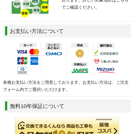
浜区）
でご確認ください。
富里市
な：
流山市、習志野市、成田市、野田市
は：
船橋市
お支払い方法について
ま：
松戸市
や：
八街市、八千代市、四街道市
茨城県
あ：
石岡市(一部地域)、稲敷郡(阿見町)、牛久市、小美玉市
(一部地域)
か：
かすみがうら市(常磐自動車道以東)、北相馬郡(利根町)、
各種お支払い方法をご用意しております。お支払い方法は、ご注文
古河市
フォーム内でご選択いただけます。
さ：
桜川市(県道41号以西)、猿島郡(五霞町・境町)、下妻
市、常総市
無料10年保証について
た：
筑西市、つくば市、つくばみらい市、土浦市、取手市
は：
坂東市、東茨城郡(茨城町)
ま：
水戸市、守谷市
や：
結城郡(八千代町)、結城市