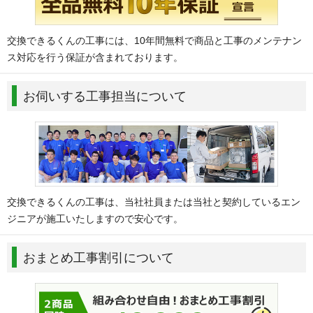
ら：
龍ケ崎市
交換できるくんの工事には、10年間無料で商品と工事のメンテナン
石岡市
詳細地域
ス対応を行う保証が含まれております。
小美玉市
詳細地域
お伺いする工事担当について
栃木県
あ：
足利市(北関東自動車道以南)、宇都宮市(国道293号以
南)、小山市
か：
上三川町
さ：
佐野市(北関東自動車道以南)、下都賀郡(野木町・壬生
町)、下野市
交換できるくんの工事は、当社社員または当社と契約しているエン
た：
栃木市(東北自動車道以東側)
ジニアが施工いたしますので安心です。
群馬県
おまとめ工事割引について
あ：
邑楽郡(板倉町・邑楽町・大泉町・千代田町・明和町)、
太田市(北関東自動車道以南)、伊勢崎市
さ：
佐波郡玉村町