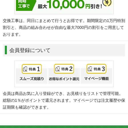
た：
高崎市（旧高崎市、新町）、館林市
ま：
前橋市（旧前橋市、旧大胡町、旧宮城村国道353号以
南、粕川町国道353号以南、旧富士見村国道353号以南）
交換工事は、同日にまとめて行うとお得です。期間限定の1万円特別
割引と、商品の組み合わせが自由な最大7000円の割引をご用意して
本社
おります。
東京都渋谷区東1-26-20
東京建物東渋谷ビル
東京ショールーム
会員登録について
東京都渋谷区代官山17-5
代官山アドレス ウエスト1F
横浜サービスセンター
神奈川県横浜市都筑区中川3丁目37-1
埼玉サービスセンター
埼玉県川口市戸塚東3-33-1
会員は商品お気に入り登録ができ、お見積りをリストで管理可能。
千葉サービスセンター
総額の1％がポイントで還元されます。マイページでは注文履歴や保
千葉県船橋市海神町南1丁目1615-4
証期限も確認ができます。