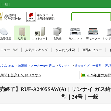
号｜一般｜
検索キーワード入力
水洗浄便座
給湯器
エコキュート
食洗機
ガスコンロ
IHヒーター
レン
ニュー
人気ランキング
かんたん検索
商品レビュー
くん home
給湯器
メーカーから選ぶ
リンナイ
壁掛タイプ｜一般型
RUF
盆期間も営業しております
2026年度の
売終了】RUF-A2405SAW(A)｜リンナイ ガ
型｜24号｜一般