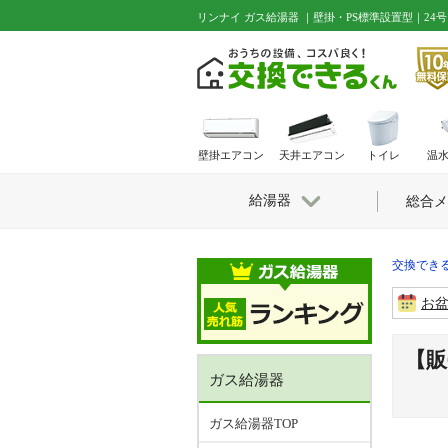
リンナイ ガス給湯器 ｜壁掛・PS標準設置型｜24
壁掛エアコン
天井エアコン
トイレ
温
給湯器
総合メ
交換できる
お
【販
ガス給湯器
ガス給湯器TOP