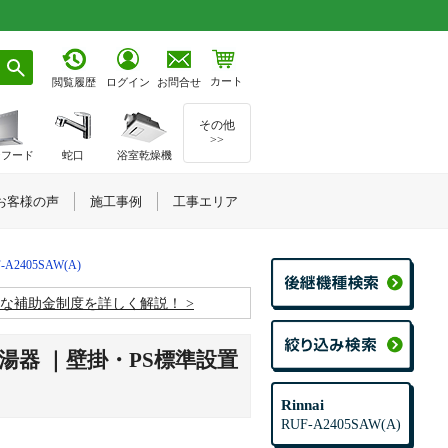
カート
お問合せ
閲覧履歴
ログイン
その他
>>
ジフード
蛇口
浴室乾燥機
お客様の声
施工事例
工事エリア
-A2405SAW(A)
お得な補助金制度を詳しく解説！
ス給湯器 ｜壁掛・PS標準設置
Rinnai
RUF-A2405SAW(A)