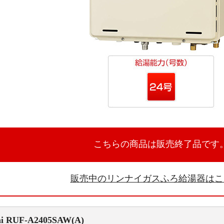
こちらの商品は販売終了品です
販売中のリンナイガスふろ給湯器は
i
RUF-A2405SAW(A)