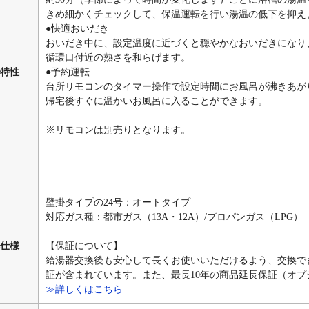
きめ細かくチェックして、保温運転を行い湯温の低下を抑え
●快適おいだき
おいだき中に、設定温度に近づくと穏やかなおいだきになり
循環口付近の熱さを和らげます。
特性
●予約運転
台所リモコンのタイマー操作で設定時間にお風呂が沸きあが
帰宅後すぐに温かいお風呂に入ることができます。
※リモコンは別売りとなります。
壁掛タイプの24号：オートタイプ
対応ガス種：都市ガス（13A・12A）/プロパンガス（LPG）
仕様
【保証について】
給湯器交換後も安心して長くお使いいただけるよう、交換で
証が含まれています。また、最長10年の商品延長保証（オ
≫詳しくはこちら