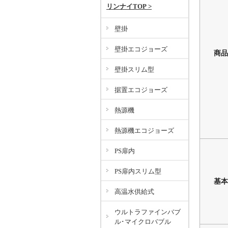
リンナイTOP >
壁掛
壁掛エコジョーズ
商品
壁掛スリム型
据置エコジョーズ
熱源機
熱源機エコジョーズ
PS扉内
PS扉内スリム型
基本
高温水供給式
ウルトラファインバブ
ル･マイクロバブル