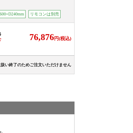
00×D240mm
リモコンは別売
格
76,876
円(税込)
F
取扱い終了のためご注文いただけません
を