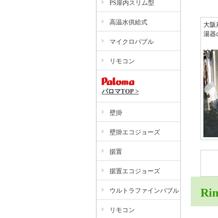
PS扉内スリム型
高温水供給式
大阪
湯器
マイクロバブル
リモコン
パロマTOP >
壁掛
壁掛エコジョーズ
据置
据置エコジョーズ
Ri
ウルトラファインバブル
リモコン