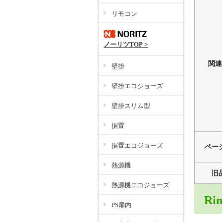
リモコン
ノーリツTOP >
関連
壁掛
壁掛エコジョーズ
壁掛スリム型
据置
据置エコジョーズ
ペー
熱源機
旧
熱源機エコジョーズ
Ri
PS扉内