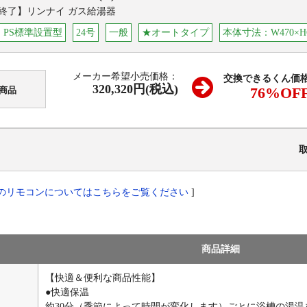
終了】リンナイ ガス給湯器
・PS標準設置型
24号
一般
★オートタイプ
本体寸法：W470×H6
メーカー希望小売価格：
交換できるくん価
320,320円(税込)
76
%OF
商品
のリモコンについてはこちらをご覧ください
]
商品詳細
【快適＆便利な商品性能】
●快適保温
約30分（季節によって時間が変化します）ごとに浴槽の湯温