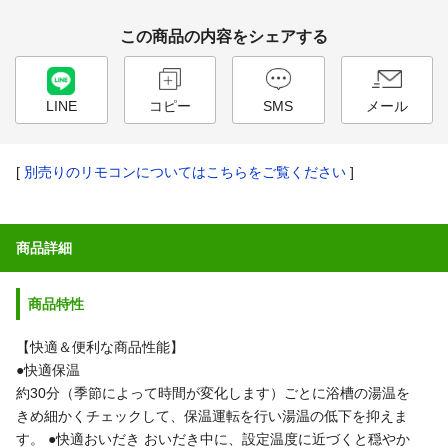
この商品の内容をシェアする
LINE
コピー
SMS
メール
[
別売りのリモコンについてはこちらをご覧ください
]
商品詳細
商品特性
【快適＆便利な商品性能】
●快適保温
約30分（季節によって時間が変化します）ごとに浴槽の湯温を
きめ細かくチェックして、保温運転を行い湯温の低下を抑えま
す。
●快適おいだき
おいだき中に、設定温度に近づくと穏やか