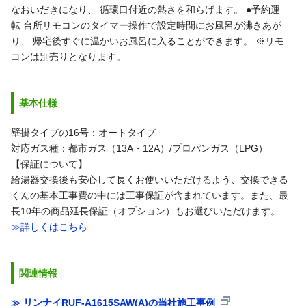
なおいだきになり、
循環口付近の熱さを和らげます。
●予約運
転
台所リモコンのタイマー操作で設定時間にお風呂が沸きあが
り、
帰宅後すぐに温かいお風呂に入ることができます。
※リモ
コンは別売りとなります。
基本仕様
壁掛タイプの16号：オートタイプ
対応ガス種：都市ガス（13A・12A）/プロパンガス（LPG）
【保証について】
給湯器交換後も安心して長くお使いいただけるよう、交換できる
くんの基本工事費の中には工事保証が含まれています。また、最
長10年の商品延長保証（オプション）もお選びいただけます。
≫詳しくはこちら
関連情報
≫ リンナイRUF-A1615SAW(A)の当社施工事例