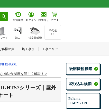
カート
お問合せ
閲覧履歴
ログイン
その他
>>
ジフード
蛇口
浴室乾燥機
お客様の声
施工事例
工事エリア
FH-E247ARL
お得な補助金制度を詳しく解説！
RIGHTS7シリーズ｜屋外
オート
Paloma
FH-E247ARL