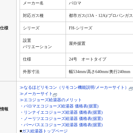
メーカー名
パロマ
対応ガス種
都市ガス(13A・12A)/プロパンガス(
仕様
シリーズ
FH-シリーズ
設置
屋外据置
バリエーション
仕様
24号 オートタイプ
外形寸法
幅534mm/高さ640mm/奥行240mm
≫なるほどリモコン（リモコン機能説明/メーカーサイト）
≫メーカーサイト
≫エコジョーズ給湯器のメリット
・パロマエコジョーズ給湯器 価格表(据置)
情報
・リンナイエコジョーズ給湯器 価格表(据置)
・ノーリツエコジョーズ給湯器 価格表(据置)
・パーパスエコジョーズ給湯器 価格表(据置)
■
ガス給湯器トップページ