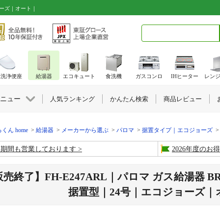
ョーズ｜オート｜
検索キーワード入力
水洗浄便座
給湯器
エコキュート
食洗機
ガスコンロ
IHヒーター
レン
ニュー
人気ランキング
かんたん検索
商品レビュー
くん home
給湯器
メーカーから選ぶ
パロマ
据置タイプ｜エコジョーズ
盆期間も営業しております
2026年度の
売終了】FH-E247ARL｜パロマ ガス給湯器 B
据置型｜24号｜エコジョーズ｜