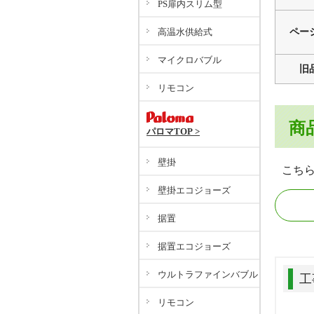
PS扉内スリム型
高温水供給式
ペー
マイクロバブル
旧
リモコン
商
パロマTOP >
壁掛
こち
壁掛エコジョーズ
据置
据置エコジョーズ
ウルトラファインバブル
工
リモコン