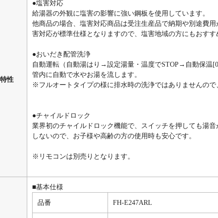
●塩害対応
給湯器の外観に塩害の影響に強い鋼板を使用しています。
他商品の場合、塩害対応商品は受注生産品で納期や別途費用
害対応が標準仕様となりますので、塩害地域の方にもおすす
●おいだき配管洗浄
自動運転（自動湯はり→設定湯量・温度でSTOP→自動保温[
管内に自動で水やお湯を流します。
特性
※フルオートタイプの様に排水時の洗浄ではありませんので
●チャイルドロック
業界初のチャイルドロック機能で、スイッチを押しても湯音
しないので、お子様や高齢の方の使用時も安心です。
※リモコンは別売りとなります。
■基本仕様
品番
FH-E247ARL