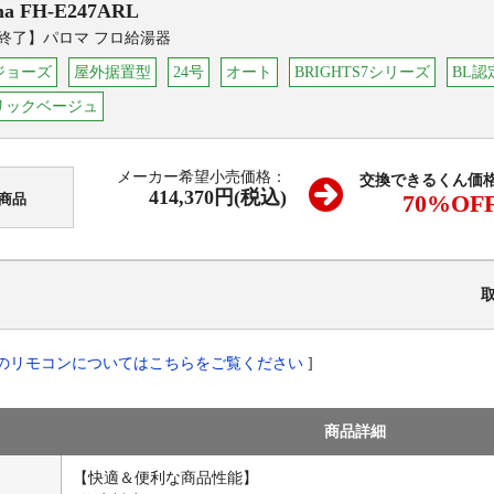
ma
FH-E247ARL
終了】パロマ フロ給湯器
ジョーズ
屋外据置型
24号
オート
BRIGHTS7シリーズ
BL認
リックベージュ
メーカー希望小売価格：
交換できるくん価
414,370円(税込)
70
%OF
商品
のリモコンについてはこちらをご覧ください
]
商品詳細
【快適＆便利な商品性能】