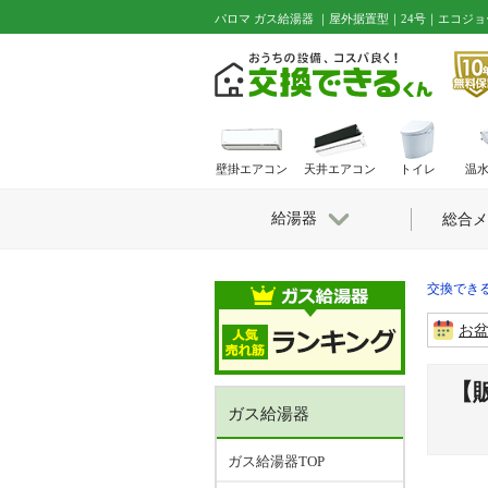
パロマ ガス給湯器 ｜屋外据置型｜24号｜エコジ
壁掛エアコン
天井エアコン
トイレ
温
給湯器
総合メ
交換できる
お
【販
ガス給湯器
ガス給湯器TOP