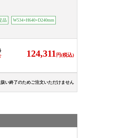
定品
W534×H640×D240mm
格
124,311
円(税込)
F
取扱い終了のためご注文いただけません