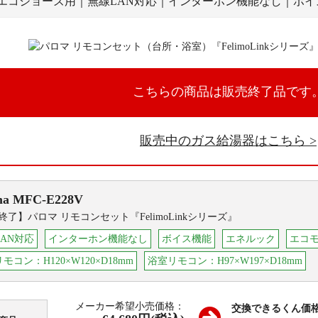
/エコジョーズ用｜無線LAN対応｜インターホン機能なし｜ボ
こちらの商品は販売終了品です
販売中のガス給湯器はこちら
ma
MFC-E228V
終了】パロマ リモコンセット『FelimoLinkシリーズ』
AN対応
インターホン機能なし
ボイス機能
エネルック
エコ
モコン：H120×W120×D18mm
浴室リモコン：H97×W197×D18mm
メーカー希望小売価格：
交換できるくん価