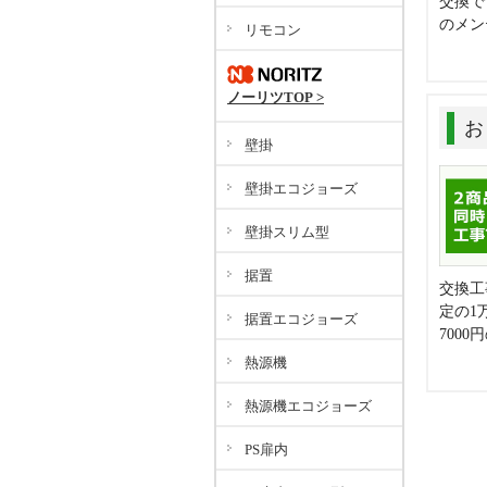
交換で
のメン
リモコン
ノーリツTOP >
お
壁掛
壁掛エコジョーズ
壁掛スリム型
据置
交換工
定の1
据置エコジョーズ
700
熱源機
熱源機エコジョーズ
PS扉内