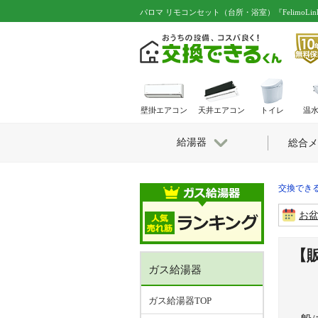
パロマ リモコンセット（台所・浴室）『FelimoL
壁掛エアコン
天井エアコン
トイレ
温
給湯器
総合メ
交換できる
お
【販
ガス給湯器
ガス給湯器TOP