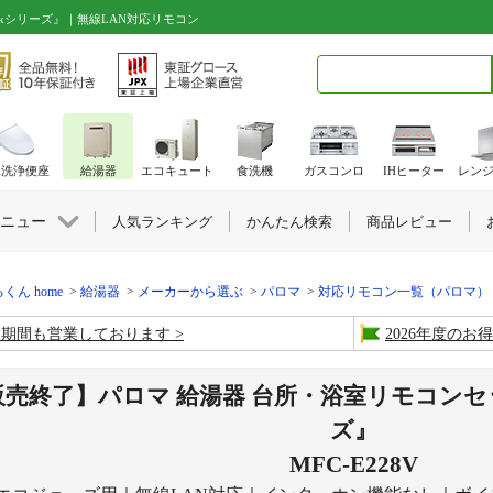
inkシリーズ』｜無線LAN対応リモコン
検索キーワード入力
水洗浄便座
給湯器
エコキュート
食洗機
ガスコンロ
IHヒーター
レン
ニュー
人気ランキング
かんたん検索
商品レビュー
くん home
給湯器
メーカーから選ぶ
パロマ
対応リモコン一覧（パロマ）
盆期間も営業しております
2026年度の
売終了】パロマ 給湯器 台所・浴室リモコンセット『
ズ』
MFC-E228V