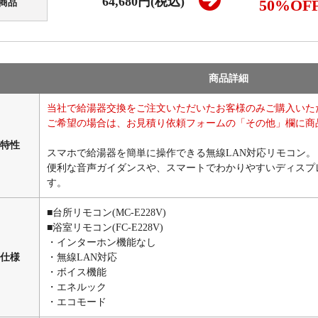
64,680円(税込)
50
%OF
商品
商品詳細
当社で給湯器交換をご注文いただいたお客様のみご購入いた
ご希望の場合は、お見積り依頼フォームの「その他」欄に商
特性
スマホで給湯器を簡単に操作できる無線LAN対応リモコン。
便利な音声ガイダンスや、スマートでわかりやすいディスプ
す。
■台所リモコン(MC-E228V)
■浴室リモコン(FC-E228V)
・インターホン機能なし
仕様
・無線LAN対応
・ボイス機能
・エネルック
・エコモード