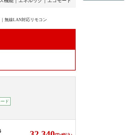
イス機能｜エネルック｜エコモード
。
モード
格
32,340