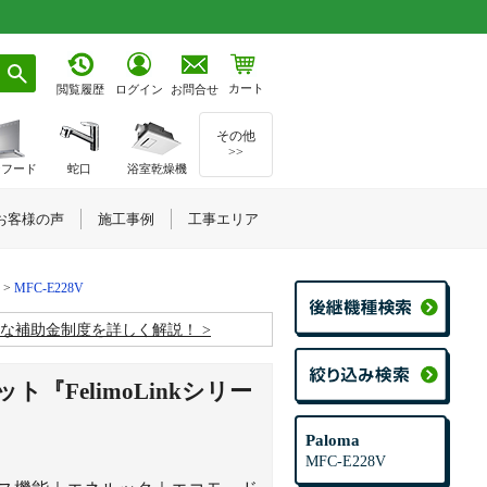
カート
お問合せ
閲覧履歴
ログイン
その他
>>
ジフード
蛇口
浴室乾燥機
お客様の声
施工事例
工事エリア
MFC-E228V
お得な補助金制度を詳しく解説！
FelimoLinkシリー
Paloma
MFC-E228V