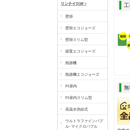
リンナイTOP >
工
壁掛
壁掛エコジョーズ
壁掛スリム型
据置エコジョーズ
熱源機
熱源機エコジョーズ
PS扉内
無
PS扉内スリム型
高温水供給式
ウルトラファインバブ
ル･マイクロバブル