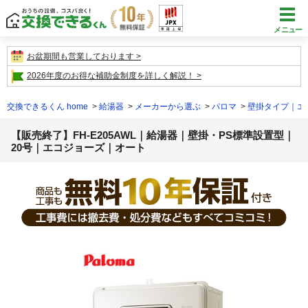
メニュー
お盆期間も営業しております
2026年度のお得な補助金制度を詳しく解説！
交換できるくん home
給湯器
メーカーから選ぶ
パロマ
壁掛タイプ｜エ
【販売終了】FH-E205AWL｜給湯器｜壁掛・PS標準設置型｜
20号｜エコジョーズ｜オート