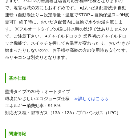
ますが、
パロマの給湯器は塩害対応が標準仕様となりますの
で、塩害地域の方にもおすすめです。
●おいだき配管洗浄
自動
運転（自動湯はり→設定湯量・温度でSTOP→自動保温[0～9H変
更可]）終了時に、おいだき配管内に自動で水やお湯を流しま
す。
※フルオートタイプの様に排水時の洗浄ではありませんの
で、ご注意下さい。
●チャイルドロック
業界初のチャイルドロ
ック機能で、スイッチを押しても湯音が変わったり、おいだきが
始まったりしないので、お子様や高齢の方の使用時も安心です。
※リモコンは別売りとなります。
基本仕様
壁掛タイプの20号：オートタイプ
環境にやさしいエコジョーズ仕様
≫詳しくはこちら
エネルギー消費効率：91.5%
対応ガス種：都市ガス（13A・12A）/プロパンガス（LPG）
関連情報