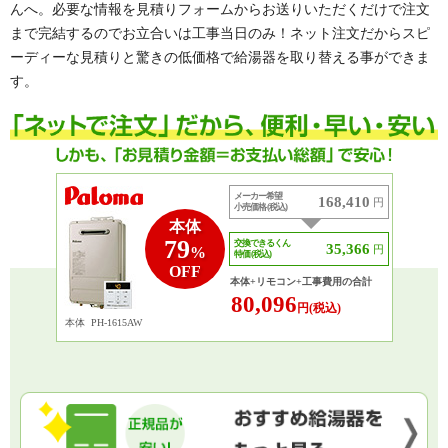
んへ。必要な情報を見積りフォームからお送りいただくだけで注文
まで完結するのでお立合いは工事当日のみ！ネット注文だからスピ
ーディーな見積りと驚きの低価格で給湯器を取り替える事ができま
す。
メーカー希望
168,410
円
小売価格 (税込)
本体
79
交換できるくん
35,366
円
%
特価 (税込)
OFF
本体+リモコン+工事費用の合計
80,096
円(税込)
本体
PH-1615AW