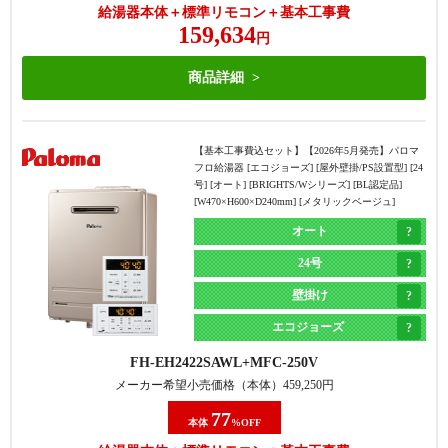
給湯器本体＋標準リモコン＋基本工事費
159,634
円
商品詳細
【基本工事費込セット】
【2026年5月発売】パロマ
フロ給湯器 [エコジョーズ] [屋外壁掛/PS設置型] [24
号] [オート] [BRIGHTS/Wシリーズ] [BL認定品]
[W470×H600×D240mm] [メタリックベージュ]
オート
24号
壁掛け
エコジョーズ
FH-EH2422SAWL
MFC-250V
メーカー希望小売価格（本体）
459,250
円
77
本体
%OFF