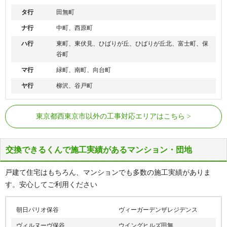
タ行
田無町
ナ行
中町、西原町
ハ行
東町、東伏見、ひばりが丘、ひばりが丘北、富士町、保
谷町
マ行
緑町、南町、向台町
ヤ行
柳沢、谷戸町
西武池袋線
保谷駅、ひばりヶ丘駅
東京都西東京市以外の工事対応エリアはこちら
西部新宿線
東伏見駅、西武柳沢駅、田無駅
交換できるくんで施工実績があるマンション・団地
戸建て住宅はもちろん、マンションでも多数の施工実績がありま
す。安心してご利用ください
朝日パリオ保谷
ヴィーガーデンザレジデンス
ヴィルヌーヴ保谷
ウイングヒルズ田無