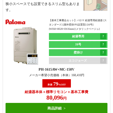
狭小スペースでも設置できるスリム型もありま
16号
す。
据置き
【基本工事費込セット】
パロマ 給湯専用給湯器 [ス
エコジョーズ
タンダード] [屋外壁掛/PS設置型] [16号]
[W350×H520×D135mm] [メタリックベージュ]
現在と同じ
浴槽隣接タイプ
RUX-E1616G(A)
MC-145V(A)
浴槽隣接タイプ
(2つ穴)から
給湯専用
メーカー希望小売価格（本体）
239,800
円
(2つ穴)
据置タイプ(1つ穴)
16号
60
本体
%OFF
に交換
に交換
壁掛け
給湯器本体＋標準リモコン＋基本工事費
143,818
円
エコジョーズ
PH-1615AW
MC-150V
商品詳細
メーカー希望小売価格（本体）
168,410
円
79
本体
%OFF
【基本工事費込セット】
パロマ フロ給湯器 [非エコジ
給湯器本体＋標準リモコン＋基本工事費
ョーズ] [屋外据置型] [20号] [オート] [給水・給湯接続
80,096
20A] [W534×H670×D240mm] [メタリックベージュ]
円
オート
商品詳細
20号