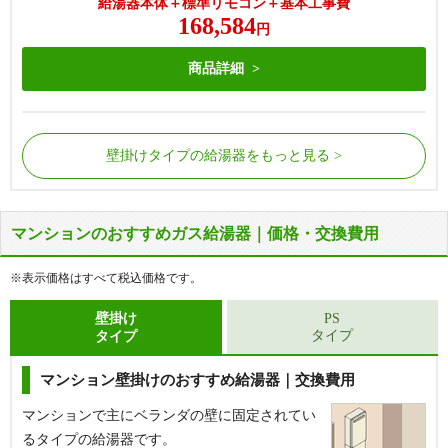
給湯器本体＋標準リモコン＋基本工事費
168,584
円
商品詳細
壁掛けタイプの給湯器をもっと見る
マンションのおすすめガス給湯器｜価格・交換費用
屋外の床に据置で設置されているタイプの給湯器で
屋外の床に据置で設置されているタイプの給湯器で
す。
す。
※表示価格はすべて税込価格です。
給湯器側面から配管が接続されています。
給湯器側面から配管が接続されています。
浴槽にある循環金具の数が1つだけの場合に該当し
浴槽にある循環金具の数が2つの場合に該当しま
壁掛け
PS
タイプ
タイプ
ます。
す。
マンション壁掛けのおすすめ給湯器｜交換費用
【基本工事費込セット】
リンナイ 給湯専用給湯器 [エ
コジョーズ][屋外据置型][16号][RUX-Eシリーズ][BL認
定品][W458×H596×D210mm][シャイニーシルバー]
マンションで主にベランダの壁に固定されてい
るタイプの給湯器です。
給湯専用