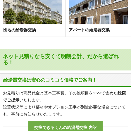
センチュリーマンション武蔵野台
ソフィア東伏見
ダイアパレス田無
田無ウエストプレイス
チェリーハイツ
DRホームズ田無
団地の給湯器交換
アパートの給湯器交換
D’クラディアひばりヶ丘RES
Dレスティア東伏見
ドムール保谷
西原グリーンハイツ
ヌーベルヴィラージュひばり
ネクステージひばりヶ丘
ネット見積りなら安くて明朗会計、だから選ばれ
パークウエスト東京
パークシティひばりヶ丘
る！
パークホームズ田無ザガーデン
バームハイツ田無
パレホームズ田無
ヒカリハウス
給湯器交換は安心のコミコミ価格でご案内！
ひばりが丘ザ・ガーデンズフォト
ファイブシェルズ
お見積りは商品代金と基本工事費、その他項目をすべて含めた
総額
フィールドテラス
フォルスコート保谷
でご提示
いたします。
フォレストレイクひばりが丘
プライマルステージ
設置状況等により部材やオプション工事が別途必要な場合について
ブリリアシティひばりが丘
プリンスハイツ田無
も、事前にお知らせいたします。
プリンスプラザ田無
プレミストひばりが丘
交換できるくんの給湯器交換 内訳