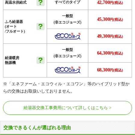
42,700
すべてのタイプ
高温水供給式
円(税込)
一般型
45,300
円(税込)
ふろ給湯器
(非エコジョーズ)
(オート
/フルオート)
49,300
円(税込)
一般型
64,300
円(税込)
(非エコジョーズ)
給湯暖房
熱源機
68,300
円(税込)
※「エネファーム・エコウィル・エコワン」等のハイブリッド型か
らの交換はお取扱いしておりません。
給湯器交換工事費用について詳しくはこちら
交換できるくんが選ばれる理由