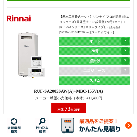
・機器の交換のみで完了する
・機器の交換+1つ穴への交換用
据置き
・商品ラインナップはエコジョ
部材+対応費が必要
【基本工事費込セット】
リンナイ フロ給湯器 [非エ
エコジョーズ
ーズのみのため、1つ穴の非エ
・商品ラインナップは、非エコ
コジョーズ][屋外壁掛・PS設置型][20号][オート]
[RUF-SAシリーズ][スリムタイプ][BL認定品]
コジョーズタイプに交換した方
ジョーズもエコジョーズも両方
FH-2023SAR
MFC-250V
[W250×H610×D250mm][ユーロホワイト]
が安くなる場合もある
ある
メーカー希望小売価格（本体）
435,600
円
オート
71
本体
%OFF
20号
給湯器本体＋標準リモコン＋基本工事費
壁掛け
185,281
円
エコジョーズ
商品詳細
スリム
RUF-SA2005SAW(A)
MBC-155V(A)
メーカー希望小売価格（本体）
411,400
円
【基本工事費込セット】
ノーリツ フロ給湯器 [エコジ
ョーズ][屋外据置型][20号][オート][GT-C72-1シリーズ]
73
本体
%OFF
[BL認定品][W539×H638×D240mm][プレシャスシルバ
ー]
給湯器本体＋標準リモコン＋基本工事費
168,038
オート
円
20号