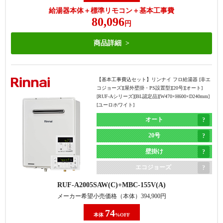
給湯器本体＋標準リモコン＋基本工事費
80,096
円
商品詳細
【基本工事費込セット】
リンナイ フロ給湯器 [非エ
コジョーズ][屋外壁掛・PS設置型][20号][オート]
[RUF-Aシリーズ][BL認定品][W470×H600×D240mm]
[ユーロホワイト]
オート
20号
壁掛け
エコジョーズ
RUF-A2005SAW(C)
MBC-155V(A)
メーカー希望小売価格（本体）
394,900
円
74
本体
%OFF