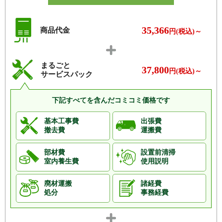
ベルジュール桜堤
保谷グリーンマンション
保谷サニーコート
保谷パークハウス
35,366
商品代金
マイキャッスルひばりヶ丘
モアグランデ東伏見
円(税込)～
モナーク田無緑町
ユアコート東伏見
ライオンズガーデン田無
ライオンズガーデン保谷
まるごと
37,800
円(税込)～
サービスパック
ライオンズシティ田無
ライオンズシティ田無本町
ライオンズ田無ウエストプレイス
ライオンズ田無フォーマルハウス
下記すべてを含んだコミコミ価格です
ライオンズマンション田無イース
ライオンズマンション西武柳沢
トレジデンス
基本工事費
出張費
撤去費
運搬費
ライオンズマンション保谷
ラヴィドール
ラ・ベルドゥーレ
ルネ小金井公園
部材費
設置前清掃
室内養生費
使用説明
ルネサンスフォート田無南町
ルネサンスフォルム田無
レオバード東伏見
レクセルプラザ
廃材運搬
諸経費
処分
事務経費
ローヤルシティ保谷
※その他、多数の実績がございます。