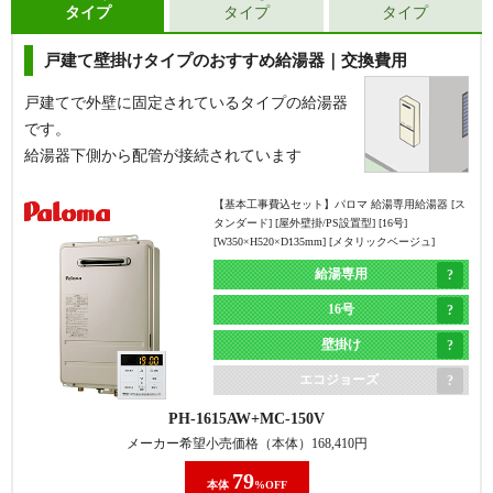
タイプ
タイプ
タイプ
戸建て壁掛けタイプのおすすめ給湯器｜交換費用
戸建てで外壁に固定されているタイプの給湯器
です。
給湯器下側から配管が接続されています
【基本工事費込セット】
パロマ 給湯専用給湯器 [ス
タンダード] [屋外壁掛/PS設置型] [16号]
[W350×H520×D135mm] [メタリックベージュ]
給湯専用
16号
壁掛け
エコジョーズ
PH-1615AW
MC-150V
メーカー希望小売価格（本体）
168,410
円
79
本体
%OFF