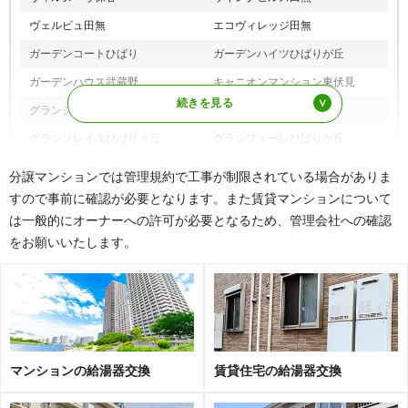
ヴェルビュ田無
エコヴィレッジ田無
ガーデンコートひばり
ガーデンハイツひばりが丘
ガーデンハウス武蔵野
キャニオンマンション東伏見
グランシーナ田無
グランジオ武蔵野
グランソレイユひばりヶ丘
グランフォーレひばりが丘
グローリオ西武柳沢
グローリオ武蔵野中央公園
分譲マンションでは管理規約で工事が制限されている場合がありま
コープ野村東伏見
コスモガーデンズフォート
すので事前に確認が必要となります。また賃貸マンションについて
は一般的にオーナーへの許可が必要となるため、管理会社への確認
コスモひばりが丘ザ・ガーデンズ
コスモひばりが丘
をお願いいたします。
フォート
コンファーレ田無本町サンティエ
ザ・ガーデンハウス武蔵野
ール
ザ・レジデンスひばりが丘
サンヴェールひばりヶ丘
サンクレイドル西東京ウィンフォ
サンヴェールマンション
ート
マンションの給湯器交換
賃貸住宅の給湯器交換
JUN柳沢スクエア
スカイブルーハイツ