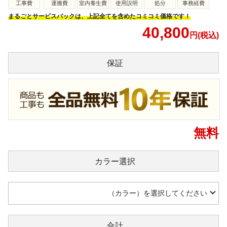
工事費
運搬費
室内養生費
使用説明
処分
事務経費
まるごとサービスパックは、上記全てを含めたコミコミ価格です！
40,800
円(税込)
保証
無料
カラー
選択
（カラー）を選択してください
合計