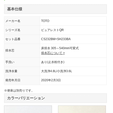
基本仕様
メーカー名
TOTO
シリーズ名
ピュアレストQR
セット品番
CS232BM+SH233BA
床排水 305～540mm可変式
排水芯
排水芯について >
手洗い
あり(止水栓付き)
洗浄水量
大洗浄4.8L/小洗浄3.6L
発売年月日
2020年2月3日
※便座は別売りです。
カラーバリエーション