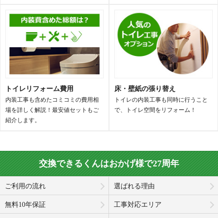
GG-800
ネオレストRS
一体型トイレ
タンクレス
深くて大きい手洗いボウルが人気の
機能を絞ったベーシックタイプ
一体型モデル
トイレリフォーム費用
床・壁紙の張り替え
内装工事も含めたコミコミの費用相
トイレの内装工事も同時に行うこと
場を詳しく解説！最安値セットもご
で、トイレ空間をリフォーム！
紹介します。
ネオレストAS
ネオレストLS
交換できるくんはおかげ様で27周年
タンクレス
タンクレス
直線的でシャープなデザインが特長
ウェーブラインと選べるアクセント
カラーが特長
ご利用の流れ
選ばれる理由
無料10年保証
工事対応エリア