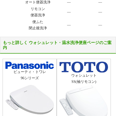
オート便器洗浄
―
―
リモコン
―
―
便器洗浄
便ふた
―
―
閉止後洗浄
もっと詳しく ウォシュレット・温水洗浄便座ページのご案
内
ビューティ・トワレ
ウォシュレット
96シリーズ
SS(袖リモコン)