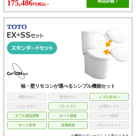
175,486
商品詳細
円(税込)～
袖・壁リモコンが選べるシンプル機能セット
便器きれい
便座きれい
ノズルきれい
においきれい
プレミスト
お掃除ミスト
ダブル保温便座
オート脱臭
オート開閉
オート洗浄
温風乾燥
やわらかライト
※機能はグレードにより異なります