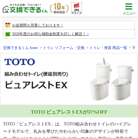
メニュー
お盆期間も営業しております
2026年度のお得な補助金制度を詳しく解説！
交換できるくん home
トイレ リフォーム・交換
トイレ・便器 商品一覧
T
TOTO ピュアレストEXが
37
%OFF
TOTO「ピュアレストEX」は、TOTO組み合わせトイレのハイグレ
ードモデルで、丸みを帯びたやわらかい印象のデザインが特長で