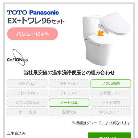
当社最安値の温水洗浄便座との組み合わせ
便器きれい
便座きれい
ノズル除菌
においきれい
プレミスト
お掃除ミスト
ダブル保温便座
オート脱臭
オート開閉
オート洗浄
温風乾燥
やわらかライト
※機能はグレードにより異なります
工事費込み