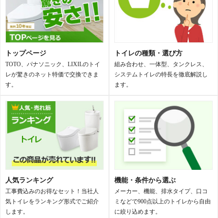
ピュアレストQR
ピュアレストEX
組み合わせ便器
組み合わせ便器
低価格で高機能！人気の大定番トイ
丸みを帯びたデザインが人気の上位
レ
モデル
トップページ
トイレの種類・選び方
TOTO、パナソニック、LIXILのトイ
組み合わせ、一体型、タンクレス、
レが驚きのネット特価で交換できま
システムトイレの特長を徹底解説し
す。
ます。
GGA
ピュアレストMR
一体型トイレ
組み合わせ便器
瞬間式のウォシュレット一体型モデ
壁排水対応のマンション専用モデル
ル
人気ランキング
機能・条件から選ぶ
工事費込みのお得なセット！当社人
メーカー、機能、排水タイプ、口コ
気トイレをランキング形式でご紹介
ミなどで900点以上のトイレから自由
します。
に絞り込めます。