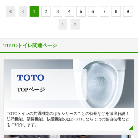
1
2
3
4
5
6
7
8
9
TOTOトイレ関連ページ
TOPページ
TOTOトイレの共通機能のほかシリーズごとの特長などを徹底解説！
防汚機能、清掃機能、快適機能のほかTOTOならではの独自技術など
をご紹介します。