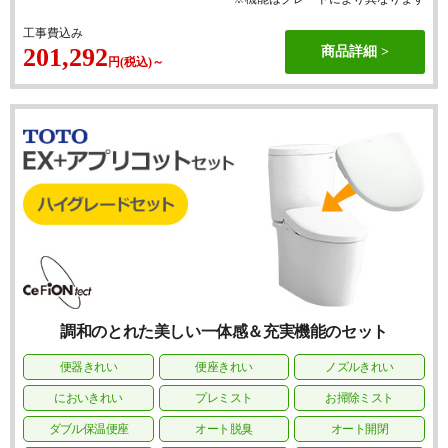
工事費込み
201,292
商品詳細
円(税込)～
調和のとれた美しい一体感＆充実機能のセット
便器きれい
便座きれい
ノズルきれい
においきれい
プレミスト
お掃除ミスト
ダブル保温便座
オート脱臭
オート開閉