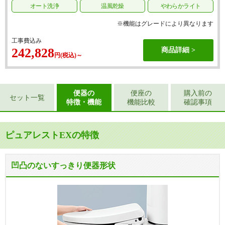
オート洗浄
温風乾燥
やわらかライト
※機能はグレードにより異なります
工事費込み
242,828
商品詳細
円(税込)～
便器の
便座の
購入前の
セット一覧
特徴・機能
機能比較
確認事項
ピュアレストEXの特徴
凹凸のないすっきり便器形状