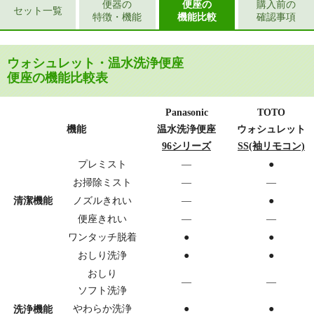
便器の
便座の
購入前の
セット一覧
特徴・機能
機能比較
確認事項
ウォシュレット・温水洗浄便座
便座の機能比較表
Panasonic
TOTO
機能
温水洗浄便座
ウォシュレット
96シリーズ
SS(袖リモコン)
プレミスト
―
●
お掃除ミスト
—
—
清潔機能
ノズルきれい
—
●
便座きれい
―
―
ワンタッチ脱着
●
●
おしり洗浄
●
●
おしり
—
—
ソフト洗浄
やわらか洗浄
●
●
洗浄機能