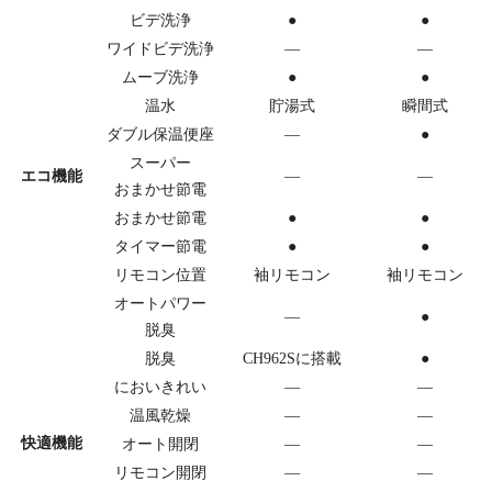
ビデ洗浄
●
●
ワイドビデ洗浄
―
―
ムーブ洗浄
●
●
温水
貯湯式
瞬間式
ダブル保温便座
—
●
スーパー
エコ機能
―
―
おまかせ節電
おまかせ節電
●
●
タイマー節電
●
●
リモコン位置
袖リモコン
袖リモコン
オートパワー
—
●
脱臭
脱臭
CH962Sに搭載
●
においきれい
―
―
温風乾燥
―
―
快適機能
オート開閉
―
―
リモコン開閉
—
—