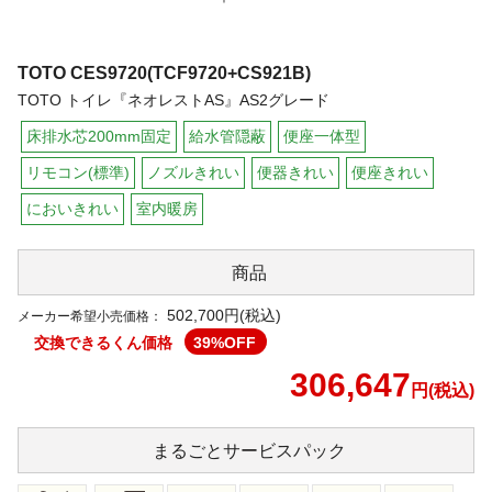
TOTO
CES9720(TCF9720+CS921B)
TOTO トイレ『ネオレストAS』AS2グレード
床排水芯200mm固定
給水管隠蔽
便座一体型
リモコン(標準)
ノズルきれい
便器きれい
便座きれい
においきれい
室内暖房
商品
502,700円(税込)
メーカー希望小売価格：
交換できるくん価格
39
%OFF
306,647
円(税込)
まるごと
サービスパック