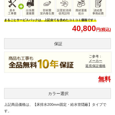
基本
出張費
部材費
設置前清掃
廃材運搬
諸経費
工事費
運搬費
室内養生費
使用説明
処分
事務経費
まるごとサービスパックは、上記全てを含めたコミコミ価格です！
40,800
円(税込)
保証
ご参考：
メーカー
延長保証価格
無料
カラー
選択
上記商品価格は、【床排水200mm固定・給水管隠蔽】タイプで
す。