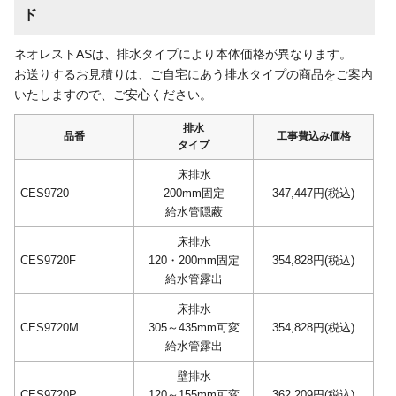
ド
ネオレストASは、排水タイプにより本体価格が異なります。
お送りするお見積りは、ご自宅にあう排水タイプの商品をご案内
いたしますので、ご安心ください。
排水
品番
工事費込み価格
タイプ
床排水
CES9720
200mm固定
347,447
円(税込)
給水管隠蔽
床排水
CES9720F
120・200mm固定
354,828
円(税込)
給水管露出
床排水
CES9720M
305～435mm可変
354,828
円(税込)
給水管露出
壁排水
CES9720P
120～155mm可変
362,209
円(税込)