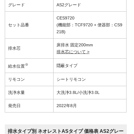
グレード
AS2グレード
CES9720
セット品番
(機能部：TCF9720 + 便器部：CS9
21B)
床排水 固定200mm
排水芯
排水芯について >
※
隠蔽タイプ
給水位置
リモコン
シートリモコン
洗浄水量
大洗浄3.8L/小洗浄3.0L
発売日
2022年8月
排水タイプ別 ネオレストASタイプ 価格表 AS2グレー