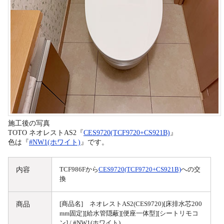
施工後の写真
TOTO ネオレストAS2『
CES9720(TCF9720+CS921B)
』
色は『
#NW1(ホワイト)
』です。
内容
TCF986Fから
CES9720(TCF9720+CS921B)
への交
換
商品
[商品名] ネオレストAS2(CES9720)[床排水芯200
mm固定][給水管隠蔽][便座一体型][シートリモコ
ン] / #NW1(ホワイト)