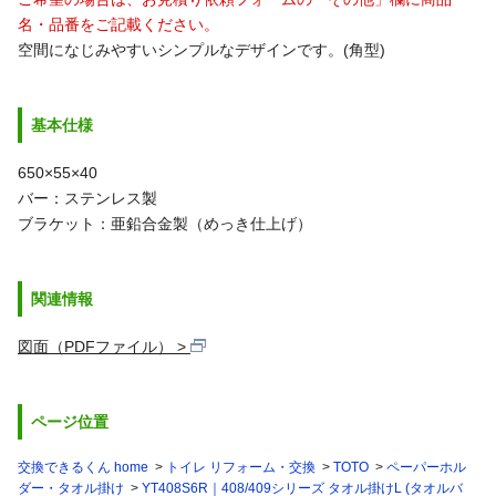
名・品番をご記載ください。
空間になじみやすいシンプルなデザインです。(角型)
基本仕様
650×55×40
バー：ステンレス製
ブラケット：亜鉛合金製（めっき仕上げ）
関連情報
図面（PDFファイル）
ページ位置
交換できるくん home
トイレ リフォーム・交換
TOTO
ペーパーホル
ダー・タオル掛け
YT408S6R｜408/409シリーズ タオル掛けL (タオルバ